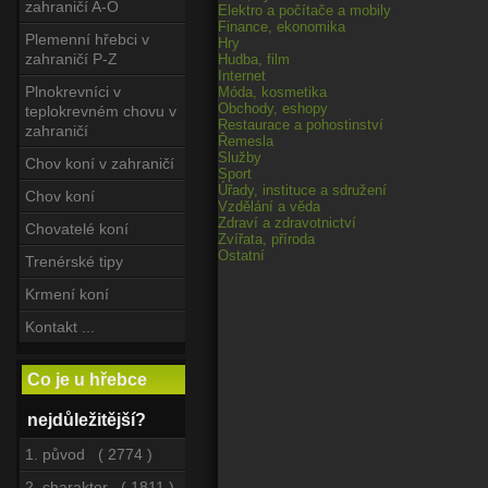
zahraničí A-O
Elektro a počítače a mobily
Finance, ekonomika
Plemenní hřebci v
Hry
zahraničí P-Z
Hudba, film
Internet
Plnokrevníci v
Móda, kosmetika
Obchody, eshopy
teplokrevném chovu v
Restaurace a pohostinství
zahraničí
Řemesla
Služby
Chov koní v zahraničí
Sport
Úřady, instituce a sdružení
Chov koní
Vzdělání a věda
Zdraví a zdravotnictví
Chovatelé koní
Zvířata, příroda
Ostatní
Trenérské tipy
Krmení koní
Kontakt ...
Co je u hřebce
nejdůležitější?
1. původ ( 2774 )
2. charakter ( 1811 )