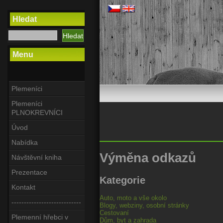
Hledat
Menu
Plemeníci
Plemeníci
PLNOKREVNÍCI
Úvod
Nabídka
Výměna odkazů
Návštěvní kniha
Prezentace
Kategorie
Kontakt
Auto, moto a vše okolo
----------------------------
Blogy, webziny, osobní stránky
Cestovaní
Plemenní hřebci v
Dům, byt a zahrada