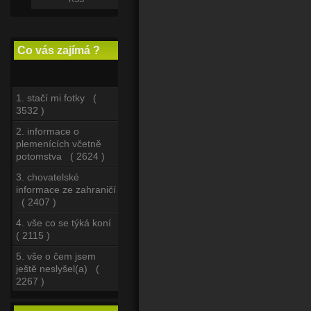
Co vás zajímá ?
1. stačí mi fotky (
3532 )
2. informace o
plemenících včetně
potomstva ( 2624 )
3. chovatelské
informace ze zahraničí
( 2407 )
4. vše co se týká koní
( 2115 )
5. vše o čem jsem
ještě neslyšel(a) (
2267 )