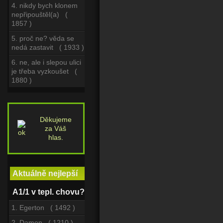
4. nikdy bych klonem
nepřipouštěl(a) (
1857 )
5. proč ne? věda se
nedá zastavit ( 1933 )
6. ne, ale i slepou ulici
je třeba vyzkoušet (
1880 )
Děkujeme
za Váš
hlas.
Aktuálně nejlepší
A1/1 v tepl. chovu?
1. Egerton ( 1492 )
2. Damon ( 1210 )