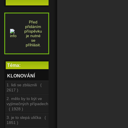
Před
přidáním
příspěvku
je nutné
se
přihlásit.
Téma:
KLONOVÁNÍ
1. lidi se zbláznili (
2617 )
2. mělo by to být ve
vyjímečných případech
( 1928 )
3. je to slepá ulička (
1851 )