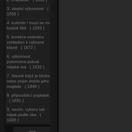
3. vlastní výkonnost (
1555 )
4. exteriér / musí se mi
hodně líbit ( 1593 )
5. korekce exteriéru
vzhledem k vybrané
klisně ( 1672 )
6. výkonnost
potomstva pokud
nějaké má ( 1632 )
7. hlavně když je blízko
nebo znám dobře jeho
majitele ( 1846 )
8. připouštěcí poplatek
( 1691 )
9. nevím, vyberu tak
nějak podle oka (
1600 )
RSS