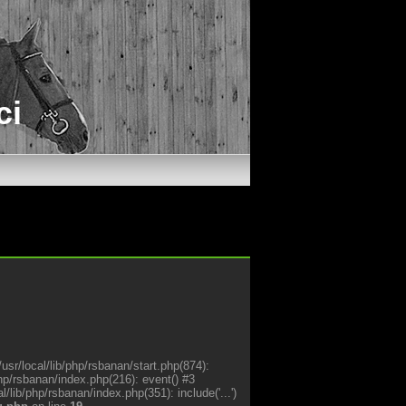
ci
sr/local/lib/php/rsbanan/start.php(874):
php/rsbanan/index.php(216): event() #3
lib/php/rsbanan/index.php(351): include('...')