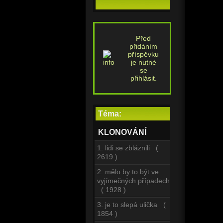
Před
přidáním
příspěvku
je nutné
se
přihlásit.
Téma:
KLONOVÁNÍ
1. lidi se zbláznili (
2619 )
2. mělo by to být ve
vyjímečných případech
( 1928 )
3. je to slepá ulička (
1854 )