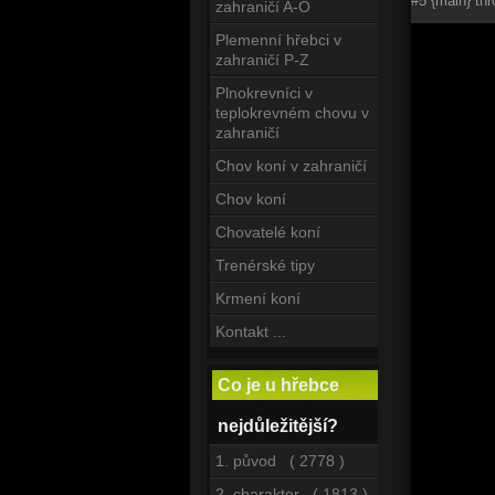
#5 {main} th
zahraničí A-O
Plemenní hřebci v
zahraničí P-Z
Plnokrevníci v
teplokrevném chovu v
zahraničí
Chov koní v zahraničí
Chov koní
Chovatelé koní
Trenérské tipy
Krmení koní
Kontakt ...
Co je u hřebce
nejdůležitější?
1. původ ( 2778 )
2. charakter ( 1813 )