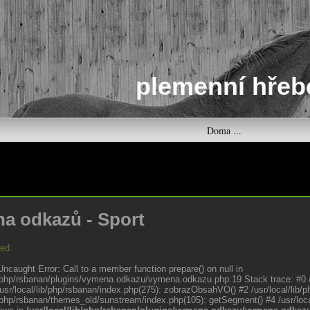
plemenní hřeb
Doma ...
a odkazů - Sport
led
Uncaught Error: Call to a member function prepare() on null in
ib/php/rsbanan/plugins/vymena.odkazu/vymena.odkazu.php:19 Stack trace: #0 /u
/usr/local/lib/php/rsbanan/index.php(275): zobrazObsahVO() #2 /usr/local/lib/
b/php/rsbanan/themes_old/sunstream/index.php(105): getSegment() #4 /usr/local/