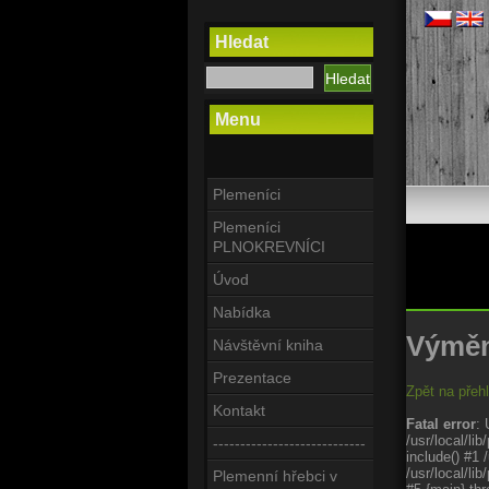
Hledat
Menu
Plemeníci
Plemeníci
PLNOKREVNÍCI
Úvod
Nabídka
Výměn
Návštěvní kniha
Prezentace
Zpět na přeh
Kontakt
Fatal error
: 
/usr/local/l
----------------------------
include() #1 
/usr/local/li
Plemenní hřebci v