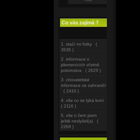
Co vás zajímá ?
1. stačí mi fotky (
3535 )
2. informace o
plemenících včetně
potomstva ( 2629 )
3. chovatelské
informace ze zahraničí
( 2410 )
4. vše co se týká koní
( 2116 )
5. vše o čem jsem
ještě neslyšel(a) (
2269 )