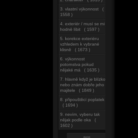
3. vlastní výkonnost (
1558 )
4. exteriér / musí se mi
hodně líbit ( 1597 )
5. korekce exteriéru
vzhledem k vybrané
klisně ( 1673 )
6. výkonnost
potomstva pokud
nějaké má ( 1635 )
7. hlavně když je blízko
nebo znám dobře jeho
majitele ( 1849 )
8. připouštěcí poplatek
( 1694 )
9. nevím, vyberu tak
nějak podle oka (
1602 )
RSS