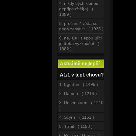
4. nikdy bych klonem
nepřipouštěl(a) (
1859 )
5. proč ne? věda se
nedá zastavit ( 1935 )
6. ne, ale i slepou ulici
je třeba vyzkoušet (
1882 )
Aktuálně nejlepší
A1/1 v tepl. chovu?
1. Egerton ( 1495 )
2. Damon ( 1214 )
3. Rosensturm ( 1210
)
4. Scyris ( 1151 )
5. Tiznit ( 1158 )
6. Rocky of Gracie (