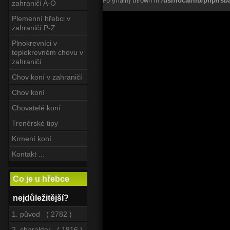
#5 {main} thrown in
/usr/local/lib/php/r
zahraničí A-O
Plemenní hřebci v
zahraničí P-Z
Plnokrevníci v
teplokrevném chovu v
zahraničí
Chov koní v zahraničí
Chov koní
Chovatelé koní
Trenérské tipy
Krmení koní
Kontakt ...
Co je u hřebce
nejdůležitější?
1. původ ( 2782 )
2. charakter ( 1816 )