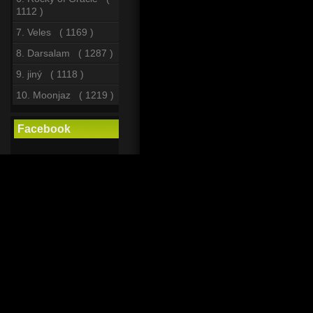
1112 )
7. Veles ( 1169 )
8. Darsalam ( 1287 )
9. jiný ( 1118 )
10. Moonjaz ( 1219 )
Facebook