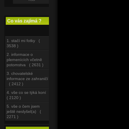
Co vás zajímá ?
1. stačí mi fotky (
3538 )
2. informace o
plemenících včetně
potomstva ( 2631 )
3. chovatelské
informace ze zahraničí
( 2412 )
4. vše co se týká koní
( 2120 )
5. vše o čem jsem
ještě neslyšel(a) (
2271 )