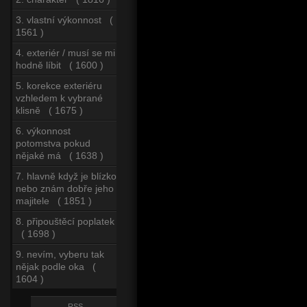
3. vlastní výkonnost (
1561 )
4. exteriér / musí se mi
hodně líbit ( 1600 )
5. korekce exteriéru
vzhledem k vybrané
klisně ( 1675 )
6. výkonnost
potomstva pokud
nějaké má ( 1638 )
7. hlavně když je blízko
nebo znám dobře jeho
majitele ( 1851 )
8. připouštěcí poplatek
( 1698 )
9. nevím, vyberu tak
nějak podle oka (
1604 )
RSS