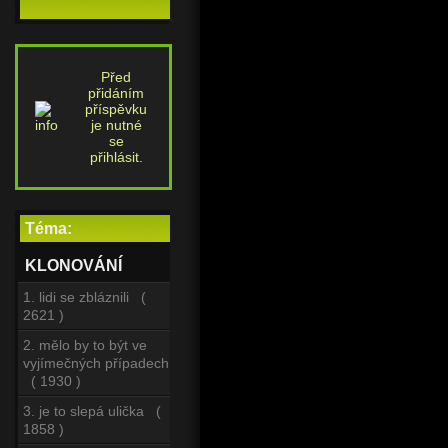
Před
přidáním
příspěvku
je nutné
se
přihlásit.
Téma:
KLONOVÁNÍ
1. lidi se zbláznili (
2621 )
2. mělo by to být ve
vyjímečných případech
( 1930 )
3. je to slepá ulička (
1858 )