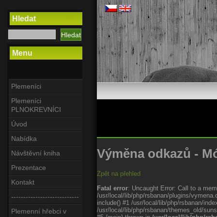
Hledat
Menu
Plemeníci
Plemeníci
PLNOKREVNÍCI
Úvod
Nabídka
Výměna odkazů - Mó
Návštěvní kniha
Prezentace
Zpět na přehled
Kontakt
Fatal error
: Uncaught Error: Call to a memb
/usr/local/lib/php/rsbanan/plugins/vymena.
----------------------------
include() #1 /usr/local/lib/php/rsbanan/in
/usr/local/lib/php/rsbanan/themes_old/sunst
Plemenní hřebci v