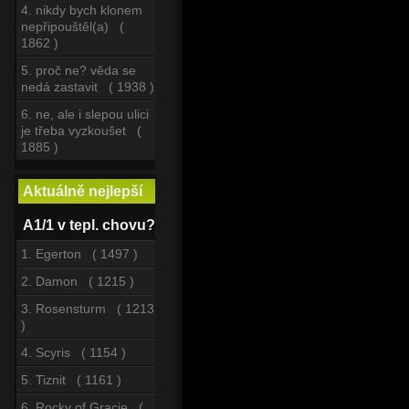
4. nikdy bych klonem
nepřipouštěl(a) (
1862 )
5. proč ne? věda se
nedá zastavit ( 1938 )
6. ne, ale i slepou ulici
je třeba vyzkoušet (
1885 )
Aktuálně nejlepší
A1/1 v tepl. chovu?
1. Egerton ( 1497 )
2. Damon ( 1215 )
3. Rosensturm ( 1213
)
4. Scyris ( 1154 )
5. Tiznit ( 1161 )
6. Rocky of Gracie (