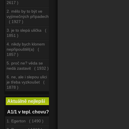
2617 )
2. mělo by to být ve
vyjímečných případech
( 1927 )
3. je to slepá ulička (
1851 )
4. nikdy bych klonem
nepřipouštěl(a) (
1857 )
5. proč ne? věda se
nedá zastavit ( 1932 )
6. ne, ale i slepou ulici
je třeba vyzkoušet (
1878 )
Aktuálně nejlepší
A1/1 v tepl. chovu?
1. Egerton ( 1490 )