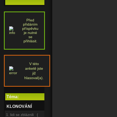
Před
přidáním
příspěvku
je nutné
se
přihlásit.
V této
anketě jste
již
hlasoval(a).
Téma:
KLONOVÁNÍ
1. lidi se zbláznili (