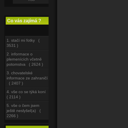
Co vás zajímá ?
1. stačí mi fotky (
3531 )
2. informace o
plemenících včetně
potomstva ( 2624 )
3. chovatelské
informace ze zahraničí
( 2407 )
4. vše co se týká koní
( 2114 )
5. vše o čem jsem
ještě neslyšel(a) (
2266 )