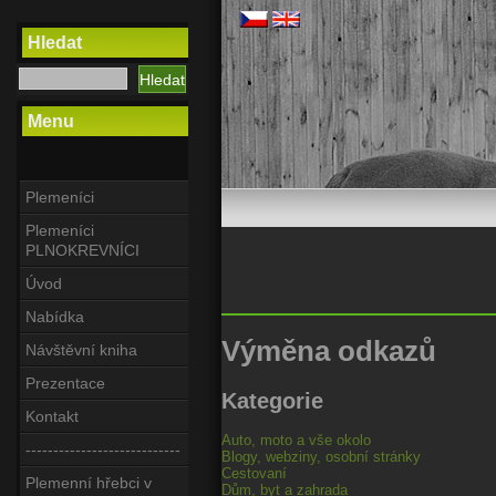
Hledat
Menu
Plemeníci
Plemeníci
PLNOKREVNÍCI
Úvod
Nabídka
Výměna odkazů
Návštěvní kniha
Prezentace
Kategorie
Kontakt
Auto, moto a vše okolo
----------------------------
Blogy, webziny, osobní stránky
Cestovaní
Plemenní hřebci v
Dům, byt a zahrada