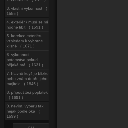
3. vlastní výkonnost (
1555 )
4. exteriér / musí se mi
hodně líbit ( 1591 )
5. korekce exteriéru
vzhledem k vybrané
klisně ( 1671 )
6. výkonnost
potomstva pokud
nějaké má ( 1631 )
7. hlavně když je blízko
nebo znám dobře jeho
majitele ( 1846 )
8. připouštěcí poplatek
( 1691 )
9. nevím, vyberu tak
nějak podle oka (
1599 )
RSS