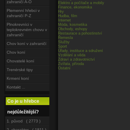
zahraničí A-O
Elektro a počítače a mobily
Finance, ekonomika
Plemenní hřebci v
Hry
zahraničí P-Z
Hudba, film
Internet
Plnokrevníci v
Móda, kosmetika
Obchody, eshopy
teplokrevném chovu v
Restaurace a pohostinství
zahraničí
Řemesla
Služby
Chov koní v zahraničí
Sport
Úřady, instituce a sdružení
Chov koní
Vzdělání a věda
Zdraví a zdravotnictví
Chovatelé koní
Zvířata, příroda
Ostatní
Trenérské tipy
Krmení koní
Kontakt ...
Co je u hřebce
nejdůležitější?
1. původ ( 2773 )
2. charakter ( 1811 )