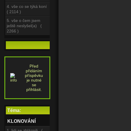
4. vše co se týká koní
( 2114 )
5. vše o čem jsem
ještě neslyšel(a) (
2266 )
Před
přidáním
příspěvku
je nutné
se
přihlásit.
Téma:
KLONOVÁNÍ
1. lidi se zbláznili (