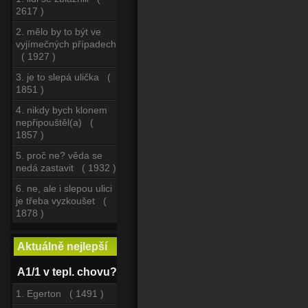
2617 )
2. mělo by to být ve
vyjímečných případech
( 1927 )
3. je to slepá ulička (
1851 )
4. nikdy bych klonem
nepřipouštěl(a) (
1857 )
5. proč ne? věda se
nedá zastavit ( 1932 )
6. ne, ale i slepou ulici
je třeba vyzkoušet (
1878 )
Aktuálně nejlepší
A1/1 v tepl. chovu?
1. Egerton ( 1491 )