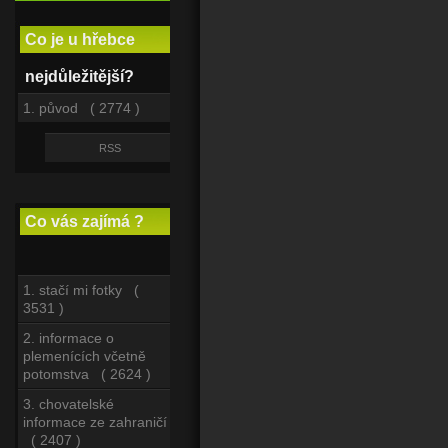
Co je u hřebce
nejdůležitější?
1. původ ( 2774 )
RSS
Co vás zajímá ?
1. stačí mi fotky (
3531 )
2. informace o
plemenících včetně
potomstva ( 2624 )
3. chovatelské
informace ze zahraničí
( 2407 )