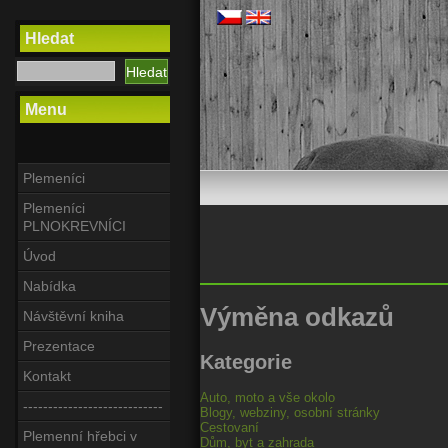
Hledat
Menu
Plemeníci
Plemeníci
PLNOKREVNÍCI
Úvod
Nabídka
Výměna odkazů
Návštěvní kniha
Prezentace
Kategorie
Kontakt
Auto, moto a vše okolo
----------------------------
Blogy, webziny, osobní stránky
Cestovaní
Plemenní hřebci v
Dům, byt a zahrada