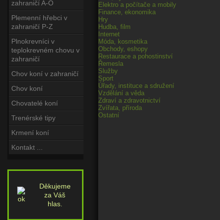
zahraničí A-O
Elektro a počítače a mobily
Finance, ekonomika
Plemenní hřebci v
Hry
zahraničí P-Z
Hudba, film
Internet
Plnokrevníci v
Móda, kosmetika
Obchody, eshopy
teplokrevném chovu v
Restaurace a pohostinství
zahraničí
Řemesla
Služby
Chov koní v zahraničí
Sport
Úřady, instituce a sdružení
Chov koní
Vzdělání a věda
Zdraví a zdravotnictví
Chovatelé koní
Zvířata, příroda
Ostatní
Trenérské tipy
Krmení koní
Kontakt ...
Děkujeme
za Váš
hlas.