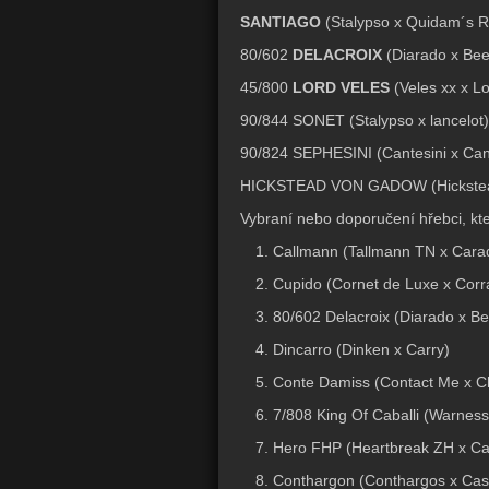
SANTIAGO
(Stalypso x Quidam´s R
80/602
DELACROIX
(Diarado x Bee
45/800
LORD VELES
(Veles xx x L
90/844 SONET (Stalypso x lancelot)
90/824 SEPHESINI (Cantesini x Can
HICKSTEAD VON GADOW (Hickstead 
Vybraní nebo doporučení hřebci, kteř
Callmann (Tallmann TN x Cara
Cupido (Cornet de Luxe x Corra
80/602 Delacroix (Diarado x B
Dincarro (Dinken x Carry)
Conte Damiss (Contact Me x C
7/808 King Of Caballi (Warnes
Hero FHP (Heartbreak ZH x Ca
Conthargon (Conthargos x Casa