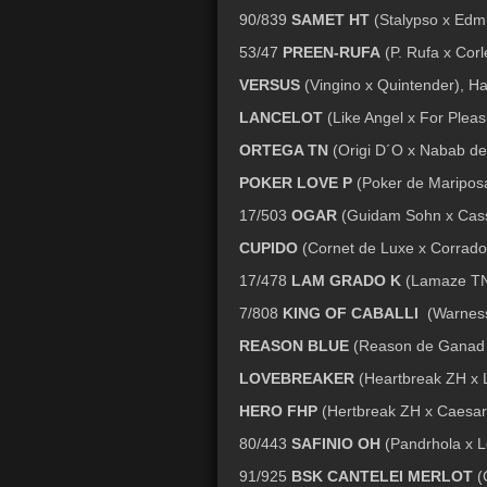
90/839
SAMET HT
(Stalypso x Edm
53/47
PREEN-RUFA
(P. Rufa x Cor
VERSUS
(Vingino x Quintender), H
LANCELOT
(Like Angel x For Plea
ORTEGA TN
(Origi D´O x Nabab de
POKER LOVE P
(Poker de Mariposa
17/503
OGAR
(Guidam Sohn x Cassi
CUPIDO
(Cornet de Luxe x Corrado 
17/478
LAM GRADO K
(Lamaze TN 
7/808
KING OF CABALLI
(Warness
REASON BLUE
(Reason de Ganad 
LOVEBREAKER
(Heartbreak ZH x L
HERO FHP
(Hertbreak ZH x Caesar)
80/443
SAFINIO OH
(Pandrhola x L
91/925
BSK CANTELEI MERLOT
(