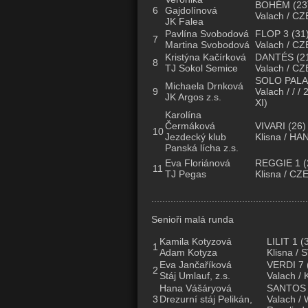
BOHÉM
(23
6
Gajdolínová
Valach / CZE
JK Falea
Pavlína Svobodová
FLOP 3
(31
7
Martina Svobodová
Valach / CZ
Kristýna Kačírková
DANTÉS
(2
8
TJ Sokol Semice
Valach / CZE
SOLO PALAD
Michaela Drnková
9
Valach / / /
JK Argos z.s.
XI)
Karolína
Čermáková
VIVARI
(26)
10
Jezdecký klub
Klisna / HAN
Panská lícha z.s.
Eva Floriánová
REGGIE 1
(
11
TJ Pegas
Klisna / CZ
.........................................................
Senioři malá runda
Kamila Kotyzová
LILIT 1
(3
1
Adam Kotyza
Klisna / 
Eva Jančaříková
VERDI 7
2
Stáj Umlauf, z.s.
Valach / 
Hana Vášáryová
SANTOS
3
Drezurní stáj Pelikán,
Valach / 