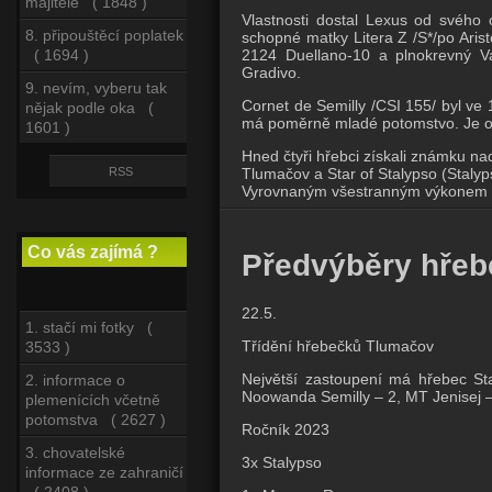
majitele ( 1848 )
Vlastnosti dostal Lexus od svého 
8. připouštěcí poplatek
schopné matky Litera Z /S*/po Arist
( 1694 )
2124 Duellano-10 a plnokrevný V
Gradivo.
9. nevím, vyberu tak
Cornet de Semilly /CSI 155/ byl ve
nějak podle oka (
má poměrně mladé potomstvo. Je o
1601 )
Hned čtyři hřebci získali známku n
RSS
Tlumačov a Star of Stalypso (Stalyp
Vyrovnaným všestranným výkonem n
Co vás zajímá ?
Předvýběry hře
22.5.
1. stačí mi fotky (
Třídění hřebečků Tlumačov
3533 )
Největší zastoupení má hřebec 
2. informace o
Noowanda Semilly – 2, MT Jenisej
plemenících včetně
potomstva ( 2627 )
Ročník 2023
3. chovatelské
3x Stalypso
informace ze zahraničí