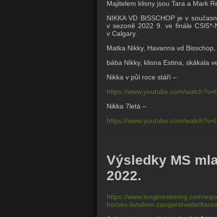
Majitelem klisny jsou
Tara a Mark Re
NIKKA VD BISSCHOP je v současn
v sezoně 2022 9. ve finále CSI5*
v Calgary.
Matka Nikky, Havanna vd Bisschop, 
bába Nikky, klisna Estina, skákala 
Nikka v půl roce stáří –
https://www.youtube.com/watch?v=
Nikka 7letá –
https://www.youtube.com/watch?v
Výsledky MS mla
2022.
https://www.longinestiming.com/equ
horses-lanaken-zangersheide/#are