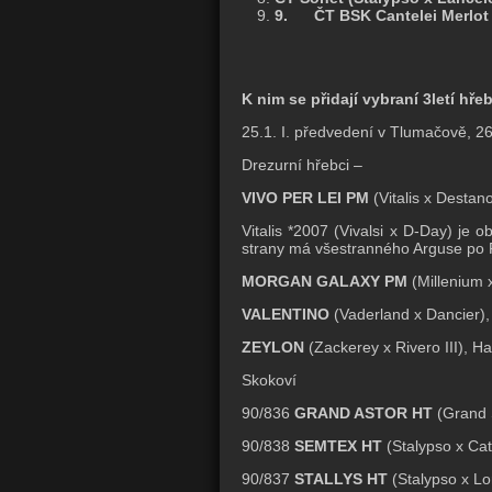
9.
ČT BSK Cantelei Merlot 
K nim se přidají vybraní 3letí hře
25.1. I. předvedení v Tlumačově, 26.
Drezurní hřebci –
VIVO PER LEI PM
(Vitalis x Destano
Vitalis *2007 (Vivalsi x D-Day) je
strany má všestranného Arguse po Pio
MORGAN GALAXY PM
(Millenium x
VALENTINO
(Vaderland x Dancier), S
ZEYLON
(Zackerey x Rivero III), H
Skokoví
90/836
GRAND ASTOR HT
(Grand 
90/838
SEMTEX HT
(Stalypso x Ca
90/837
STALLYS HT
(Stalypso x L