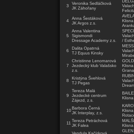
DELG
Veronika Sedláčková
3
Valach
JK Záhořany
Felici
AVEL
Anna Šestáková
4
Klisna
JK Argos z.s.
Arank
Anna Valentina
SPEC
5
Sigismondi
Valach
Dressage Academy z.s.
/ Est
MESS
Dalita Opatrná
6
Valach
TJ Equus Kinsky
Mirabe
Christinne Lenomarová
GOLD
7
Jezdecký klub Valašsko
Klisna
z.s.
Grana
RUBI
Kristýna Švehlová
8
Valach
TJ Pegas
Dream
Tereza Malá
BAILE
9
Jezdecké centrum
Klisna
Zájezd, z.s.
KARO
Barbora Černá
10
Klisna
JK Interplay, z.s.
Rotac
Tereza Petráchová
MALŠ
11
JK Falea
Klisna
GLEN
Vendula Kačírková