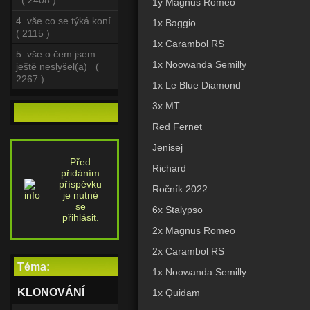
( 2408 )
1y Magnus Romeo
4. vše co se týká koní
1x Baggio
( 2115 )
1x Carambol RS
5. vše o čem jsem
1x Noowanda Semilly
ještě neslyšel(a) (
2267 )
1x Le Blue Diamond
3x MT
Red Fernet
Jenisej
Před
Richard
přidáním
příspěvku
Ročník 2022
je nutné
se
6x Stalypso
přihlásit.
2x Magnus Romeo
2x Carambol RS
Téma:
1x Noowanda Semilly
KLONOVÁNÍ
1x Quidam