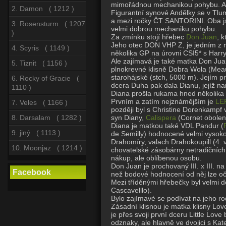
mimořádnou mechanikou pohybu. Astr
2. Damon ( 1212 )
Figurantní synové Andělky se v Tlum
a mezi ročky ČT SANTORINI. Oba jso
3. Rosensturm ( 1207
velmi dobrou mechaniku pohybu.
)
Za zmínku stojí hřebec
Don Juan
, 
Jeho otec DON VHP Z, je jedním z ne
4. Scyris ( 1149 )
několika GP na úrovni CSI5* s Har
Ale zajímavá je také matka Don Juan
5. Tiznit ( 1156 )
plnokrevné klisně Dobra Wola (Meaut
starohájské (stch, 5000 m). Jejím pr
6. Rocky of Gracie (
dcera Duha pak dala Dianu, jejíž n
1110 )
Diana prošla rukama hned několika 
Prvním a zatím nejznámějším je
LE
7. Veles ( 1166 )
později byl s Christine Dorenkampf 
syn Diany,
Calispera
(Cornet obolens
8. Darsalam ( 1282 )
Diana je matkou také VDL Pandur (
9. jiný ( 1113 )
de Semilly) hodnocené velmi vysoko
Drahomíry, valach Drahokoupill (4. 
10. Moonjaz ( 1214 )
chovatelské zásobárny netradičních
nákup, ale oblíbenou osobu.
Don Juan je prochovaný III. x III. n
Facebook
než bodové hodnocení od něj lze oč
Mezi tříděnými hřebečky byl velmi
Cascavelllo).
Bylo zajímavé se podívat na jeho ro
Zásadní klisnou je matka klisny Love
je přes svoji první dceru Little L
odznaky, ale hlavně ve dvojici s Ka