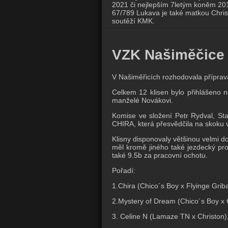
2021 či nejlepším 7letým koněm 20
67/789 Lukava je také matkou Christ
soutěží KMK.
VZK Našiměčice
V Našiměřicích rozhodovala příprav
Celkem 12 klisen bylo přihlášeno n
manželé Novákovi.
Komise ve složení Petr Rydval, Sta
CHIRA, která přesvědčila na skoku ve
Klisny disponovaly většinou velmi d
měl kromě jiného také jezdecký pro
také 9.5b za pracovní ochotu.
Pořadí:
1.Chira (Chico´s Boy x Flyinge Griba
2.Mystery of Dream (Chico´s Boy x 
3. Celine N (Lamaze TN x Christon)