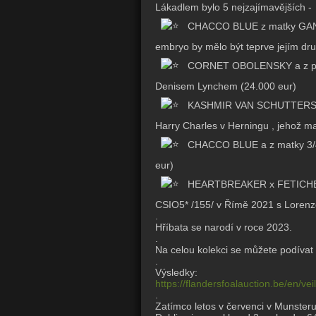
Lákadlem bylo 5 nejzajímavějších -
CHACCO BLUE z matky GANCIA
embryo by mělo být teprve jejím dr
CORNET OBOLENSKY a z pra
Denisem Lynchem (24.000 eur)
KASHMIR VAN SCHUTTERSHOF 
Harry Charles v Herningu , jehož m
CHACCO BLUE a z matky 3/4
eur)
HEARTBREAKER x FETICHE DU P
CSIO5* /155/ v Římě 2021 s Lorenz
.
Hříbata se narodí v roce 2023.
.
Na celou kolekci se můžete podíva
.
Výsledky:
https://flandersfoalauction.be/en/v
.
Zatímco letos v červenci v Munster