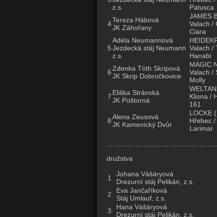
z.s.
Patusca
JAMES 
Tereza Hábová
4
Valach /
JK Záhořany
Ciara
Adéla Neumannová
HEIDEK
5
Jezdecká stáj Neumann
Valach / 
z.s.
Hanabi
MAGIC 
Zdenka Tóth Skripová
6
Valach /
JK Skrip Dobročkovice
Molly
WELTAN
Eliška Stránská
7
Klisna / 
JK Poštorná
161
LOCKE
(
Alena Zeusová
8
Hřebec /
JK Kamenický Dvůr
Larimar
.........................................................
družstva
Johana Vášáryová
1
Drezurní stáj Pelikán, z.s.
Eva Jančaříková
2
Stáj Umlauf, z.s.
Hana Vášáryová
3
Drezurní stáj Pelikán, z.s.