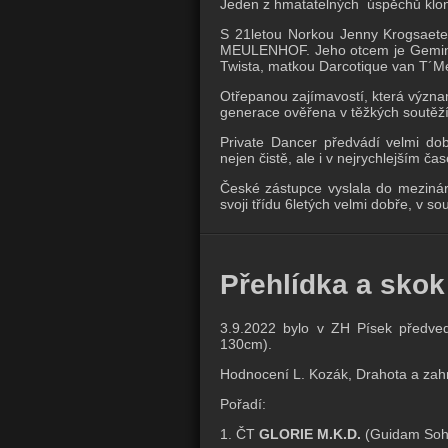
Jeden z hmatatelných úspěchů klon
S 21letou Norkou Jenny Krogsaete
MEULENHOF. Jeho otcem je Gemini 
Twista, matkou Darcotique van T´Me
Otřepanou zajímavostí, která význam
generace ověřena v těžkých soutěží
Private Dancer předvádí velmi dob
nejen čistě, ale i v nejrychlejším ča
České zástupce vyslala do mezinár
svoji třídu 6letých velmi dobře, v s
Přehlídka a skok 
3.9.2022 bylo v ZH Písek předved
130cm).
Hodnocení L. Kozák, Drahota a zah
Pořadí:
1. ČT
GLORIE M.K.D.
(Guidam Sohn