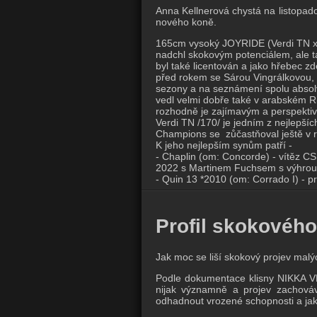
Anna Kellnerová chystá na listopad
nového koně.
165cm vysoký JOYRIDE (Verdi TN x 
nadchl skokovým potenciálem, ale t
byl také licentován a jako hřebec z
před rokem se Sárou Vingrálkovou, 
sezony a na seznámení spolu absolv
vedl velmi dobře také v arabském R
rozhodně je zajímavým a perspektiv
Verdi TN /170/ je jedním z nejlepší
Champions se zůčastňoval ještě v 
K jeho nejlepším synům patří -
- Chaplin (om: Concorde) - vítěz C
2022 s Martinem Fuchsem s výhrou
- Quin 13 *2010 (om: Corrado I) - 
Profil skokového
Jak moc se liší skokový projev malý
Podle dokumentace klisny NIKKA V
nijak významně a projev zachová
odhadnout vrozené schopnosti a jak