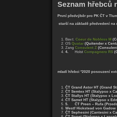
Seznam hřebců n
První předvýběr pro PK ČT v Tlu
starší na základě předvedení na
Bav.t.
Coeur de Nobless M
(C
OS
Quatar
(Quitender x Centa
Zang
Consulent Z
(Consulent
4.
Holst
Compagnero RS
(C
mladí hřebci *2020 posouzení ext
ČT Grand Astor HT (Grand St
ČT Semtex HT (Stalypso x C
ČT Stallys HT (Stalypso x L
ČT Samet HT (Stalypso x Ed
5.
ČT Preen – Rufa (Przed
Westf Hickstead von Gadow (
ČT Sephesini (Cantesini x Ca
ČT Sonet (Stalypso x Lancel