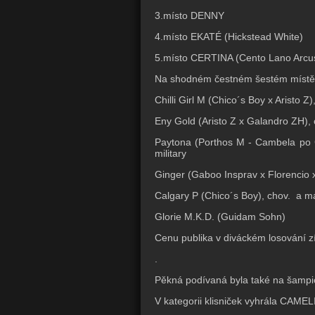
3.místo DENNY
4.místo EKATÉ (Hickstead White)
5.místo CERTINA (Cento Lano Arcu
Na shodném čestném šestém místě pa
Chilli Girl M (Chico´s Boy x Aristo Z)
Eny Gold (Aristo Z x Galandro ZH), 
Paytona (Porthos M - Cambela po C
military
Ginger (Gaboo Insprav x Florencio 
Calgary P (Chico´s Boy), chov. a maj
Glorie M.K.D. (Guidam Sohn)
Cenu publika v diváckém losování z
.
Pěkná podívaná byla také na šampio
V kategorii klisniček vyhrála CAMEL