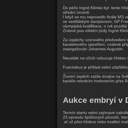
.
Do péče Ingrid Klimke byl tento hře
střední úrovně.
I když se mu nepovedlo finále MS ve
se vestfálským šampionem, GP Frees
olympijská kvalifikace, o rok pozděj
Známé jsou efektní jízdy Ingrid Kl
.
Za úspěchy vzorového předvedení na 
kavaletového zpestření, cvalové pří
zaangažován Johannes Augustin.
.
Neustále na očích vzbuzuje hřebec 
.
Franziskus je příklad velmi zdařiléh
.........................................................
Životní úspěch zažila dvojice na Svě
kariéře rekrdním hodnoením přes 
Aukce embryí v 
Termín startu velmi zajímavé nabíd
23 opravdu špičkových původů, kter
ať už přes hřebce nebo kvalitní mat
.