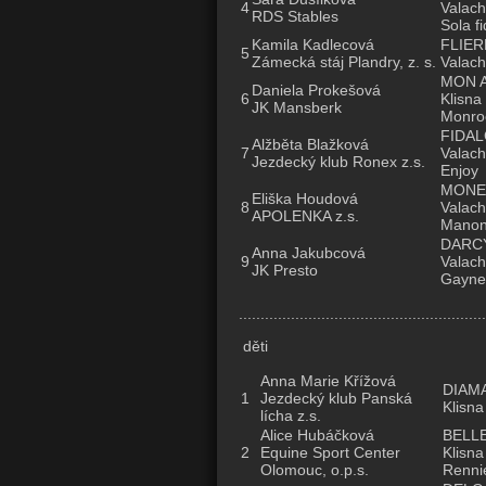
4
Valach
RDS Stables
Sola f
Kamila Kadlecová
FLIER
5
Zámecká stáj Plandry, z. s.
Valach
MON A
Daniela Prokešová
6
Klisna
JK Mansberk
Monro
FIDAL
Alžběta Blažková
7
Valach
Jezdecký klub Ronex z.s.
Enjoy
MONE
Eliška Houdová
8
Valach
APOLENKA z.s.
Mano
DARC
Anna Jakubcová
9
Valach
JK Presto
Gayne
.........................................................
děti
Anna Marie Křížová
DIAM
1
Jezdecký klub Panská
Klisna
lícha z.s.
Alice Hubáčková
BELL
2
Equine Sport Center
Klisna
Olomouc, o.p.s.
Renni