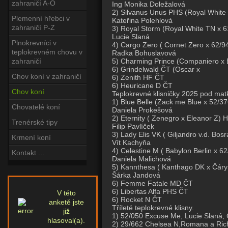
zahraničí A-O
Ing Monika Doležalová
2) Silvanus Unus PHS (Royal White T
Plemenní hřebci v
Kateřina Polehlová
zahraničí P-Z
3) Royal Storm (Royal White TN x 61
Lucie Slaná
Plnokrevníci v
4) Cargo Zero ( Cornet Zero x 62/946
teplokrevném chovu v
Radka Bohuslavová
5) Charming Prince (Companiero x B
zahraničí
6) Grindelwald ČT (Oscar x
Chov koní v zahraničí
6) Zenith HF ČT
6) Heuricane D ČT
Chov koní
Teplokrevné klisničky 2025 pod mat
1) Blue Belle (Zack me Blue x 52/376
Chovatelé koní
Daniela Prokešová
2) Eternity ( Zenegro x Eleanor Z) 
Trenérské tipy
Filip Pavlíček
3) Lady Elis VK ( Giljandro v.d. Bosr
Krmení koní
Vít Kachyňa
4) Celestine M ( Babylon Berlin x 62
Kontakt ...
Daniela Malichová
5) Kannthesa ( Kanthago DK x Čáry
Šárka Jandová
6) Femme Fatale MD ČT
6) Libertas Alfa PHS ČT
V této
6) Rocket N ČT
anketě jste
Tříleté teplokrevné klisny.
již
1) 52/050 Excuse Me, Lucie Slaná, Č
hlasoval(a).
2) 29/662 Chelsea N,Romana a Richa