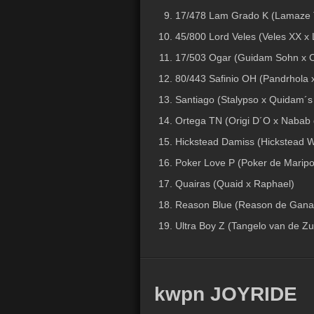
17/478 Lam Grado K (Lamaze T
45/800 Lord Veles (Veles XX x
17/503 Ogar (Guidam Sohn x Ca
80/443 Safinio OH (Pandrhola 
Santiago (Stalypso x Quidam´s
Ortega TN (Origi D´O x Nabab
Hickstead Damiss (Hickstead Whi
Poker Love P (Poker de Maripo
Quairas (Quaid x Raphael)
Reason Blue (Reason de Gana
Ultra Boy Z (Tangelo van de Z
kwpn JOYRIDE