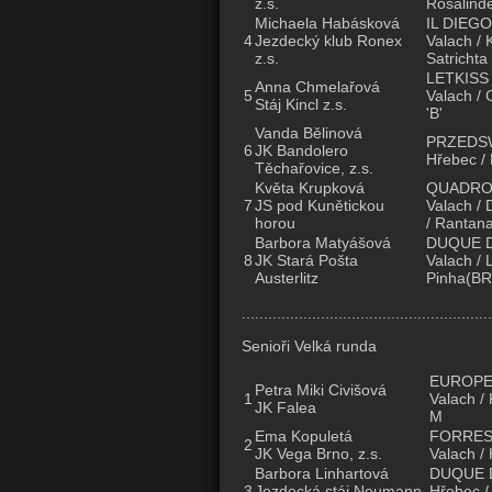
z.s.
Rosalind
Michaela Habásková
IL DIEGO
4
Jezdecký klub Ronex
Valach / 
z.s.
Satrichta
LETKISS
Anna Chmelařová
5
Valach / 
Stáj Kincl z.s.
'B'
Vanda Bělinová
PRZEDSW
6
JK Bandolero
Hřebec / 
Těchařovice, z.s.
Květa Krupková
QUADR
7
JS pod Kunětickou
Valach /
horou
/ Rantana
Barbora Matyášová
DUQUE 
8
JK Stará Pošta
Valach / 
Austerlitz
Pinha(BRA
.........................................................
Senioři Velká runda
EUROPE
Petra Miki Civišová
1
Valach / 
JK Falea
M
Ema Kopuletá
FORRES
2
JK Vega Brno, z.s.
Valach / 
Barbora Linhartová
DUQUE 
3
Jezdecká stáj Neumann
Hřebec /