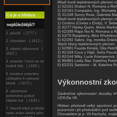
Mladí koně teplokrevných plemen r
1) 52/161 Draken N, Romana a Rich
2) 52/161 Compadre, Ing. Michaela
3) 31/168 Sunny Rose, Gabriela Mat
Co je u hřebce
Mladí koně teplokrevných plemen r
1) Cortimo (Cortes x Emily), V. Še
nejdůležitější?
2) 91/77 Harley Quinn, Marie Marko
3) 62/289 Rapa Nui N, Romana a Ri
1. původ ( 2777 )
4) 52/79 Raspberry, Alice Křivánkov
5) 62/292 Sabre, Ing, monika Dolež
2. charakter ( 1812 )
Starší klisny teplokrevných plemen.
1) 52/981 Fausta Kinská, Dita Petrč
3. vlastní výkonnost (
2) 91/104 Coca z Hájů, Soňa Paculo
1557 )
3) 82/144 Wiky, Lucie Kramperová, 
4) 90/881 Leidy Star, Kateřina Poleh
4. exteriér / musí se mi
5) 62/231 Santorini – M, Kateřina P
hodně líbit ( 1595 )
5. korekce exteriéru
vzhledem k vybrané
Výkonnostní zko
klisně ( 1672 )
6. výkonnost
Závěrečné výkonnostní zkoušky h
potomstva pokud
LEXUSe VK.
nějaké má ( 1633 )
Hřebec předvedl velký sportovní pot
7. hlavně když je blízko
pozornost i při předvádění pod sed
nebo znám dobře jeho
Chovatelem je p. Vít Kachyňa, maji