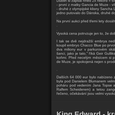
Dublin si zapsal hned 2x rekord =
- první z matky Gancia de Muze - v
- druhé z olympijské klisny Sancha 
jedno putovalo do Dánska, druhé do
.
Na první aukci před třemi lety dosá
.
.
Vysoká cena potrvzuje jen to, že dob
I tak se dvě nejdražší embrya nedos
koupil embryo Chacco Blue po prvot
dva miliony eur v parkurovém skák
šanci, jako je tato," říká Geir Gul
koňmi. Před necelým měsícem si při
de Muze, je spokojená nejen s prodej
.
Dalších 64 000 eur bylo nabízeno z
byla pod Danielem Blumanem velmi 
poháru pod vedením Jana Topse a
Ralfem Scheiderem) a tetou zang
řečeno, očekávání jsou velmi vysoká
King Edward - krá