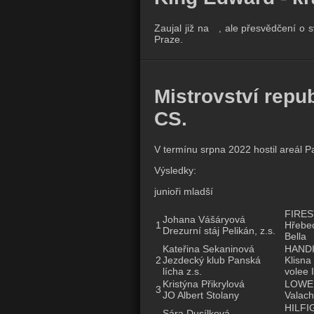
Zaujal již na , ale přesvědčení o sv
Praze.
Mistrovství repu
CS.
V termínu srpna 2022 hostil areál P
Výsledky:
junioři mladší
FIRES
Johana Vášáryová
1
Hřebec
Drezurní stáj Pelikán, z.s.
Bella
Kateřina Sekaninová
HAND
2
Jezdecký klub Panská
Klisna
lícha z.s.
volee I
Kristýna Přikrylová
LOWE
3
JO Albert Stolany
Valach
HILFI
Sára Dusílková