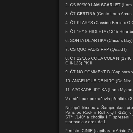
2. CS 80/309
I AM SCARLET
(I´am 
3. ČT
CERTINA
(Cento Lano Arcus x
4. ČT KLARYS (Cassino Berlin x G 
5. ČT 16/19 HIOLETA (1345 Heartbr
6. SONTA DE ARTIKA (Chico´s Boy)
7. CS QUO VADIS RVP (Quaid I)
8. ČT 22/106 COCA COLA N (1746 C
Q II-125) PK II
9. ČT NO COMMENT D (Capibara x 2
10. ANGELIQUE DE NIRO (De Niro Go
11. APOKADELIPTIKA (hann Mykonos
V neděli pak pokračovla přehlídka 3
Nejlepší klisnou a Šampionkou př
Paris po Rock´n Roll x Q II-125) 
ST** /140/ a chodila i T spřežení.
startovala v drezuře L.
2.místo CINIE (capibara x Aristo Z)