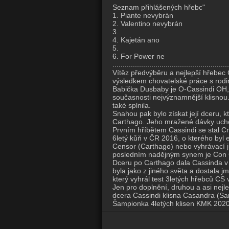
Seznam přihlášených hřebc"
1. Piante nevybrán
2. Valentino nevybrán
3.
4. Kajetán ano
5.
6. For Power ne
.........................................................
Vítěz předvýběru a nejlepší hřebec
výsledkem chovatelské práce s rodi
Babička Dusbaby je O-Cassindi OH, k
současnosti nejvýznamnější klisnou.
také splnila.
Snahou pak bylo získat její dceru, 
Carthago. Jeho mražené dávky uchováv
Prvním hříbětem Cassindi se stal Cr
6letý kůň v ČR 2016, o kterého byl
Censor (Carthago) nebo vyhrávací ju
posledním nadějným synem je Con Co
Dceru po Carthago dala Cassinda v
byla jako z jiného světa a dostala j
který vyhrál test 3letých hřebců CS
Jen pro doplnění, druhou a asi nejl
dcera Cassindi klisna Casandra (Sa
Šampionka 4letých klisen KMK 2020 