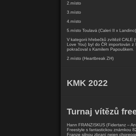
2.místo
3.místo
4.místo
5.místo Toulavá (Caleri II x Landino
V kategorii hřebečků zvítězil CALE (
Love You) byl do ČR importován z 
pokračoval s Kamilem Papouškem.
2.místo (Heartbreak ZH)
KMK 2022
Turnaj vítězů fre
Hann FRANZISKUS (Fidertanz – Antar
Freestyle s fantastickou známkou 82
Franze silnou zbraní nejen choreogra