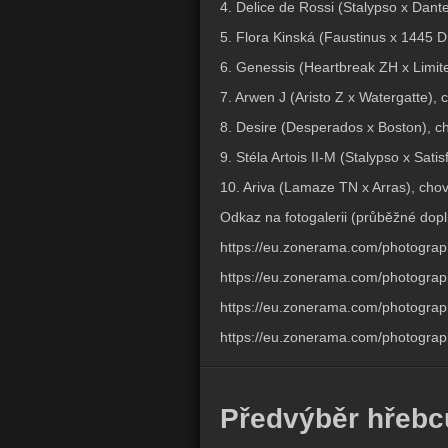
4. Delice de Rossi (Stalypso x Dante
5. Flora Kinská (Faustinus x 1445 D
6. Genessis (Heartbreak ZH x Limit
7. Arwen J (Aristo Z x Watergatte),
8. Desire (Desperados x Boston), ch
9. Stéla Artois II-M (Stalypso x Sati
10. Ariva (Lamaze TN x Arras), chov
Odkaz na fotogalerii (průběžné dopl
https://eu.zonerama.com/photogra
https://eu.zonerama.com/photogra
https://eu.zonerama.com/photogra
https://eu.zonerama.com/photogra
Předvýběr hřebc