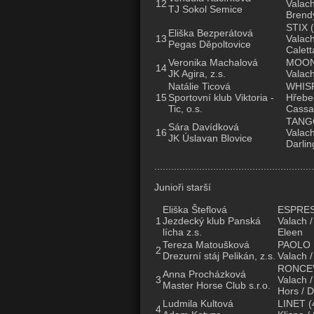
12
Valach
TJ Sokol Semice
Brend
STIX
(
Eliška Bezperátová
13
Valach
Pegas Děpoltovice
Calett
Veronika Machalová
MOON
14
JK Agira, z.s.
Valach
Natálie Ticová
WHIS
15
Sportovní klub Viktoria -
Hřebec
Tic, o.s.
Cassa
TANG
Sára Davídková
16
Valach
JK Úslavan Blovice
Darlin
.........................................................
Junioři starší
Eliška Šteflová
ESPRE
1
Jezdecký klub Panská
Valach /
lícha z.s.
Eleen
Tereza Matoušková
PAOLO 
2
Drezurní stáj Pelikán, z.s.
Valach /
RONCE
Anna Procházková
3
Valach 
Master Horse Club s.r.o.
Hors / 
Ludmila Kultová
LINET
(
4