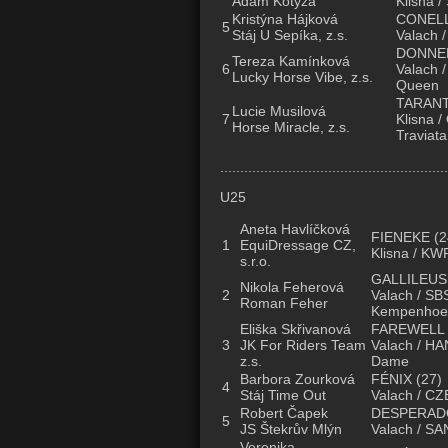
Adam Kotyza
Klisna /
Kristýna Hájková
CONEL
5
Stáj U Sepíka, z.s.
Valach /
DONNE
Tereza Kamínková
6
Valach 
Lucky Horse Vibe, z.s.
Queen
TARANT
Lucie Musilová
7
Klisna /
Horse Miracle, z.s.
Traviata
.........................................................
U25
Aneta Havlíčková
FIENEKE
(2
1
EquiDressage CZ,
Klisna / KW
s.r.o.
GALLILEUS
Nikola Feherová
2
Valach / SBS
Roman Feher
Kempenhoeve
Eliška Skřivanová
FAREWELL
3
JK For Riders Team
Valach / HAN
z.s.
Dame
Barbora Zourková
FÉNIX
(27)
4
Stáj Time Out
Valach / CZ
Robert Čapek
DESPERAD
5
JS Štekrův Mlýn
Valach / SAN
Veronika