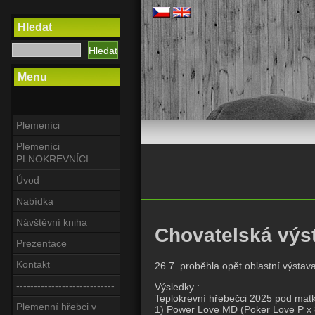
Hledat
Menu
Plemeníci
Plemeníci
PLNOKREVNÍCI
Úvod
Nabídka
Návštěvní kniha
Chovatelská výs
Prezentace
Kontakt
26.7. proběhla opět oblastní výstav
----------------------------
Výsledky :
Teplokrevní hřebečci 2025 pod matk
Plemenní hřebci v
1) Power Love MD (Poker Love P x 8