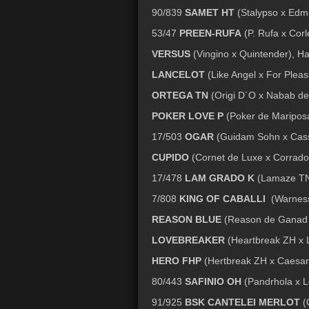
90/839
SAMET HT
(Stalypso x Edm
53/47
PREEN-RUFA
(P. Rufa x Cor
VERSUS
(Vingino x Quintender), H
LANCELOT
(Like Angel x For Plea
ORTEGA TN
(Origi D´O x Nabab de
POKER LOVE P
(Poker de Mariposa
17/503
OGAR
(Guidam Sohn x Cassi
CUPIDO
(Cornet de Luxe x Corrado 
17/478
LAM GRADO K
(Lamaze TN 
7/808
KING OF CABALLI
(Warness
REASON BLUE
(Reason de Ganad 
LOVEBREAKER
(Heartbreak ZH x L
HERO FHP
(Hertbreak ZH x Caesar)
80/443
SAFINIO OH
(Pandrhola x L
91/925
BSK CANTELEI MERLOT
(