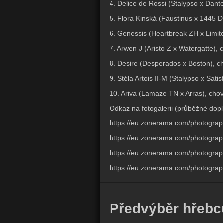
4. Delice de Rossi (Stalypso x Dante
5. Flora Kinská (Faustinus x 1445 D
6. Genessis (Heartbreak ZH x Limit
7. Arwen J (Aristo Z x Watergatte),
8. Desire (Desperados x Boston), ch
9. Stéla Artois II-M (Stalypso x Sati
10. Ariva (Lamaze TN x Arras), chov
Odkaz na fotogalerii (průběžné dopl
https://eu.zonerama.com/photogra
https://eu.zonerama.com/photogra
https://eu.zonerama.com/photogra
https://eu.zonerama.com/photogra
Předvýběr hřebc