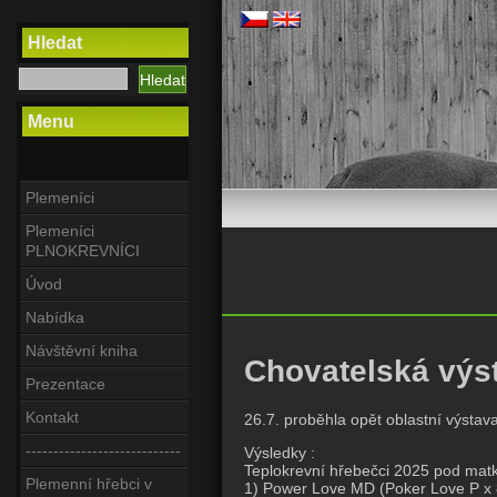
Hledat
Menu
Plemeníci
Plemeníci
PLNOKREVNÍCI
Úvod
Nabídka
Návštěvní kniha
Chovatelská výs
Prezentace
Kontakt
26.7. proběhla opět oblastní výstav
----------------------------
Výsledky :
Teplokrevní hřebečci 2025 pod matk
Plemenní hřebci v
1) Power Love MD (Poker Love P x 8