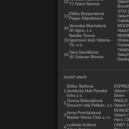
12
Valach
TJ Sokol Semice
Brend
STIX
(
Eliška Bezperátová
13
Valach
Pegas Děpoltovice
Calett
Veronika Machalová
MOON
14
JK Agira, z.s.
Valach
Natálie Ticová
WHIS
15
Sportovní klub Viktoria -
Hřebec
Tic, o.s.
Cassa
TANG
Sára Davídková
16
Valach
JK Úslavan Blovice
Darlin
.........................................................
Junioři starší
Eliška Šteflová
ESPRE
1
Jezdecký klub Panská
Valach /
lícha z.s.
Eleen
Tereza Matoušková
PAOLO 
2
Drezurní stáj Pelikán, z.s.
Valach /
RONCE
Anna Procházková
3
Valach 
Master Horse Club s.r.o.
Hors / 
Ludmila Kultová
LINET
(
4