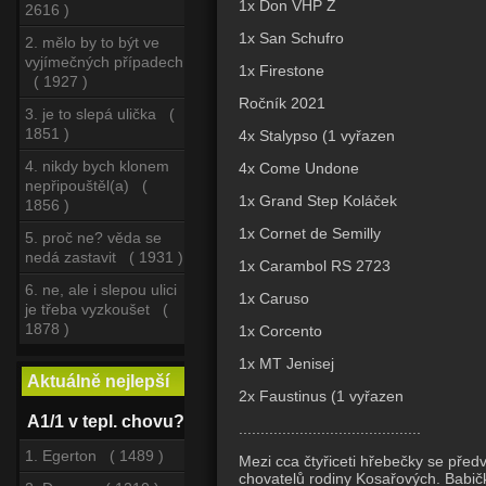
1x Don VHP Z
2616 )
1x San Schufro
2. mělo by to být ve
vyjímečných případech
1x Firestone
( 1927 )
Ročník 2021
3. je to slepá ulička (
1851 )
4x Stalypso (1 vyřazen
4. nikdy bych klonem
4x Come Undone
nepřipouštěl(a) (
1x Grand Step Koláček
1856 )
1x Cornet de Semilly
5. proč ne? věda se
nedá zastavit ( 1931 )
1x Carambol RS 2723
6. ne, ale i slepou ulici
1x Caruso
je třeba vyzkoušet (
1878 )
1x Corcento
1x MT Jenisej
Aktuálně nejlepší
2x Faustinus (1 vyřazen
A1/1 v tepl. chovu?
..........................................
1. Egerton ( 1489 )
Mezi cca čtyřiceti hřebečky se před
chovatelů rodiny Kosařových. Babičk