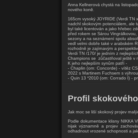
Anna Kellnerová chystá na listopad
nového koně.
165cm vysoký JOYRIDE (Verdi TN x 
nadchl skokovým potenciálem, ale t
byl také licentován a jako hřebec z
před rokem se Sárou Vingrálkovou, 
sezony a na seznámení spolu absolv
vedl velmi dobře také v arabském R
rozhodně je zajímavým a perspektiv
Verdi TN /170/ je jedním z nejlepší
Champions se zůčastňoval ještě v 
K jeho nejlepším synům patří -
- Chaplin (om: Concorde) - vítěz C
2022 s Martinem Fuchsem s výhrou
- Quin 13 *2010 (om: Corrado I) - 
Profil skokového
Jak moc se liší skokový projev malý
Podle dokumentace klisny NIKKA V
nijak významně a projev zachová
odhadnout vrozené schopnosti a jak