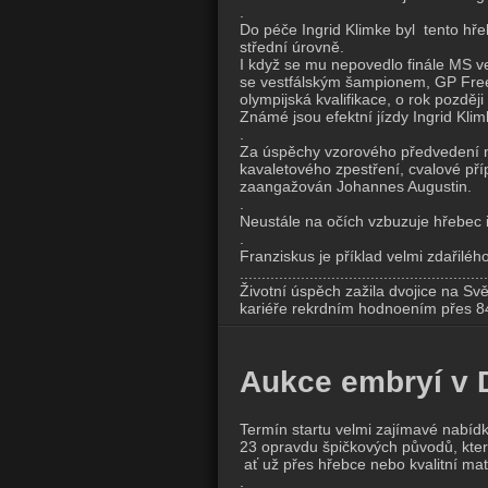
.
Do péče Ingrid Klimke byl tento hře
střední úrovně.
I když se mu nepovedlo finále MS ve
se vestfálským šampionem, GP Frees
olympijská kvalifikace, o rok pozděj
Známé jsou efektní jízdy Ingrid Kl
.
Za úspěchy vzorového předvedení na 
kavaletového zpestření, cvalové pří
zaangažován Johannes Augustin.
.
Neustále na očích vzbuzuje hřebec 
.
Franziskus je příklad velmi zdařiléh
.........................................................
Životní úspěch zažila dvojice na Svě
kariéře rekrdním hodnoením přes 
Aukce embryí v 
Termín startu velmi zajímavé nabíd
23 opravdu špičkových původů, kter
ať už přes hřebce nebo kvalitní mat
.