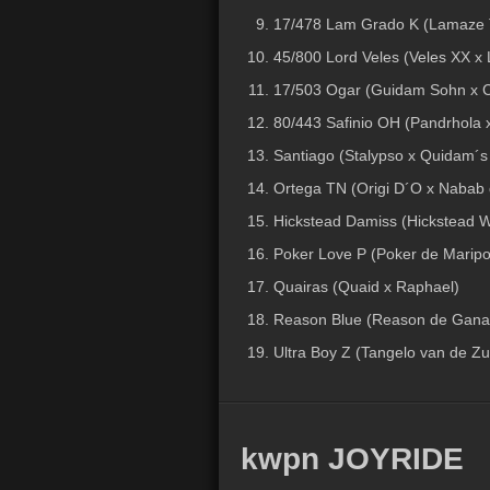
17/478 Lam Grado K (Lamaze T
45/800 Lord Veles (Veles XX x
17/503 Ogar (Guidam Sohn x Ca
80/443 Safinio OH (Pandrhola 
Santiago (Stalypso x Quidam´s
Ortega TN (Origi D´O x Nabab
Hickstead Damiss (Hickstead Whi
Poker Love P (Poker de Maripo
Quairas (Quaid x Raphael)
Reason Blue (Reason de Gana
Ultra Boy Z (Tangelo van de Z
kwpn JOYRIDE