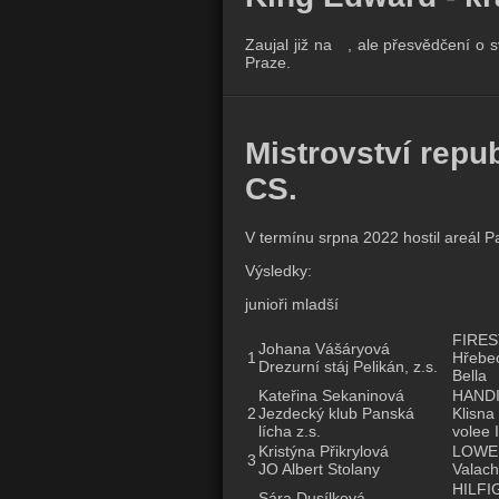
Zaujal již na , ale přesvědčení o sv
Praze.
Mistrovství repu
CS.
V termínu srpna 2022 hostil areál P
Výsledky:
junioři mladší
FIRES
Johana Vášáryová
1
Hřebec
Drezurní stáj Pelikán, z.s.
Bella
Kateřina Sekaninová
HAND
2
Jezdecký klub Panská
Klisna
lícha z.s.
volee I
Kristýna Přikrylová
LOWE
3
JO Albert Stolany
Valach
HILFI
Sára Dusílková