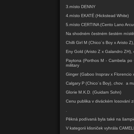
3.místo DENNY
4.místo EKATÉ (Hickstead White)
5.místo CERTINA (Cento Lano Arcu
Na shodném čestném šestém místě pa
Chilli Girl M (Chico´s Boy x Aristo Z)
Eny Gold (Aristo Z x Galandro ZH), 
Paytona (Porthos M - Cambela po C
military
Ginger (Gaboo Insprav x Florencio 
Calgary P (Chico´s Boy), chov. a maj
Glorie M.K.D. (Guidam Sohn)
Cenu publika v diváckém losování z
.
Pěkná podívaná byla také na šampio
V kategorii klisniček vyhrála CAMEL