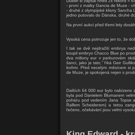
Dublin si zapsal hned 2x rekord =
- první z matky Gancia de Muze - v
- druhé z olympijské klisny Sancha 
jedno putovalo do Dánska, druhé do
.
Na první aukci před třemi lety dosá
.
.
Vysoká cena potrvzuje jen to, že dob
I tak se dvě nejdražší embrya nedos
koupil embryo Chacco Blue po prvot
dva miliony eur v parkurovém skák
šanci, jako je tato," říká Geir Gul
koňmi. Před necelým měsícem si při
de Muze, je spokojená nejen s prodej
.
Dalších 64 000 eur bylo nabízeno z
byla pod Danielem Blumanem velmi 
poháru pod vedením Jana Topse a
Ralfem Scheiderem) a tetou zang
řečeno, očekávání jsou velmi vysoká
King Edward - krá