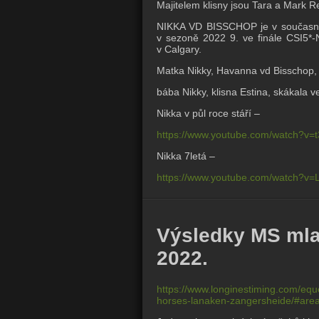
Majitelem klisny jsou
Tara a Mark Re
NIKKA VD BISSCHOP je v současn
v sezoně 2022 9. ve finále CSI5*
v Calgary.
Matka Nikky, Havanna vd Bisschop, 
bába Nikky, klisna Estina, skákala 
Nikka v půl roce stáří –
https://www.youtube.com/watch?v=
Nikka 7letá –
https://www.youtube.com/watch?v
Výsledky MS mla
2022.
https://www.longinestiming.com/equ
horses-lanaken-zangersheide/#are