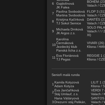
BOHÉM
(23
6
Gajdolínová
Valach / CZE
JK Falea
Pavlína Svobodová
FLOP 3
(31
7
Martina Svobodová
Valach / CZ
Kristýna Kačírková
DANTÉS
(2
8
TJ Sokol Semice
Valach / CZE
SOLO PALAD
Michaela Drnková
9
Valach / / /
JK Argos z.s.
XI)
Karolína
Čermáková
VIVARI
(26)
10
Jezdecký klub
Klisna / HAN
Panská lícha z.s.
Eva Floriánová
REGGIE 1
(
11
TJ Pegas
Klisna / CZ
.........................................................
Senioři malá runda
Kamila Kotyzová
LILIT 1
(3
1
Adam Kotyza
Klisna / 
Eva Jančaříková
VERDI 7
2
Stáj Umlauf, z.s.
Valach / 
Hana Vášáryová
SANTOS
3
Drezurní stáj Pelikán,
Valach / 