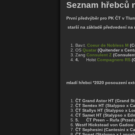
Seznam hřebců n
První předvýběr pro PK ČT v Tlu
starší na základě předvedení na
Bav.t.
Coeur de Nobless M
(C
OS
Quatar
(Quitender x Centa
Zang
Consulent Z
(Consulent
4.
Holst
Compagnero RS
(C
mladí hřebci *2020 posouzení ext
ČT Grand Astor HT (Grand St
ČT Semtex HT (Stalypso x C
ČT Stallys HT (Stalypso x L
ČT Samet HT (Stalypso x Ed
5.
ČT Preen – Rufa (Przed
Westf Hickstead von Gadow (
ČT Sephesini (Cantesini x Ca
ČT Sonet (Stalypso x Lancel