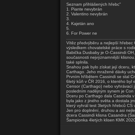
Seznam přihlášených hřebc"
1. Piante nevybrán
2. Valentino nevybrán
3.
4. Kajetán ano
5.
6. For Power ne
.........................................................
Vítěz předvýběru a nejlepší hřebec
výsledkem chovatelské práce s rodi
Babička Dusbaby je O-Cassindi OH, k
současnosti nejvýznamnější klisnou.
také splnila.
Snahou pak bylo získat její dceru, 
Carthago. Jeho mražené dávky uchováv
Prvním hříbětem Cassindi se stal Cr
6letý kůň v ČR 2016, o kterého byl
Censor (Carthago) nebo vyhrávací ju
posledním nadějným synem je Con Co
Dceru po Carthago dala Cassinda v
byla jako z jiného světa a dostala j
který vyhrál test 3letých hřebců CS
Jen pro doplnění, druhou a asi nejl
dcera Cassindi klisna Casandra (Sa
Šampionka 4letých klisen KMK 2020 