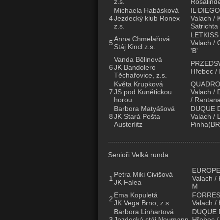
z.s.
Rosalind
Michaela Habásková
IL DIEGO
4
Jezdecký klub Ronex
Valach / 
z.s.
Satrichta
LETKISS
Anna Chmelařová
5
Valach / 
Stáj Kincl z.s.
'B'
Vanda Bělinová
PRZEDSW
6
JK Bandolero
Hřebec / 
Těchařovice, z.s.
Květa Krupková
QUADR
7
JS pod Kunětickou
Valach /
horou
/ Rantana
Barbora Matyášová
DUQUE 
8
JK Stará Pošta
Valach / 
Austerlitz
Pinha(BRA
.........................................................
Senioři Velká runda
EUROPE
Petra Miki Civišová
1
Valach / 
JK Falea
M
Ema Kopuletá
FORRES
2
JK Vega Brno, z.s.
Valach / 
Barbora Linhartová
DUQUE 
3
Jezdecká stáj Neumann
Hřebec /