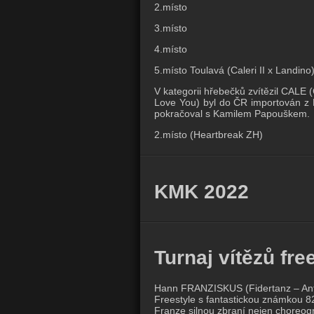
2.místo
3.místo
4.místo
5.místo Toulavá (Caleri II x Landino
V kategorii hřebečků zvítězil CALE (
Love You) byl do ČR importován z 
pokračoval s Kamilem Papouškem.
2.místo (Heartbreak ZH)
KMK 2022
Turnaj vítězů fre
Hann FRANZISKUS (Fidertanz – Antar
Freestyle s fantastickou známkou 82
Franze silnou zbraní nejen choreogra