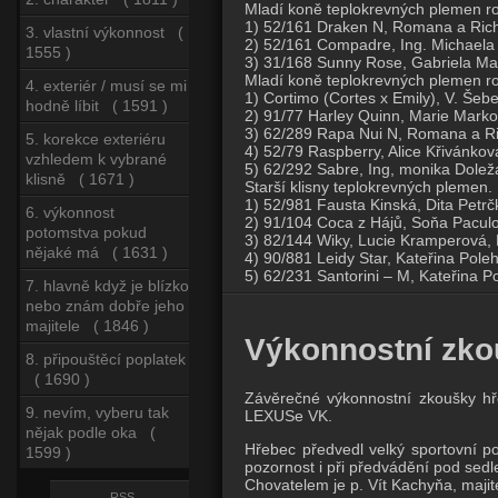
Mladí koně teplokrevných plemen r
1) 52/161 Draken N, Romana a Rich
3. vlastní výkonnost (
2) 52/161 Compadre, Ing. Michaela
1555 )
3) 31/168 Sunny Rose, Gabriela Mat
Mladí koně teplokrevných plemen r
4. exteriér / musí se mi
1) Cortimo (Cortes x Emily), V. Še
hodně líbit ( 1591 )
2) 91/77 Harley Quinn, Marie Marko
3) 62/289 Rapa Nui N, Romana a Ri
5. korekce exteriéru
4) 52/79 Raspberry, Alice Křivánkov
vzhledem k vybrané
5) 62/292 Sabre, Ing, monika Dolež
klisně ( 1671 )
Starší klisny teplokrevných plemen.
1) 52/981 Fausta Kinská, Dita Petrč
6. výkonnost
2) 91/104 Coca z Hájů, Soňa Paculo
potomstva pokud
3) 82/144 Wiky, Lucie Kramperová, 
nějaké má ( 1631 )
4) 90/881 Leidy Star, Kateřina Poleh
5) 62/231 Santorini – M, Kateřina P
7. hlavně když je blízko
nebo znám dobře jeho
majitele ( 1846 )
Výkonnostní zko
8. připouštěcí poplatek
( 1690 )
Závěrečné výkonnostní zkoušky h
9. nevím, vyberu tak
LEXUSe VK.
nějak podle oka (
Hřebec předvedl velký sportovní pot
1599 )
pozornost i při předvádění pod sed
Chovatelem je p. Vít Kachyňa, maji
RSS