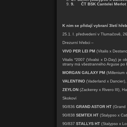
9.
ČT BSK Cantelei Merlot 
K nim se přidají vybraní 3letí hře
25.1. I. předvedení v Tlumačově, 26.
Drezurní hřebci –
VIVO PER LEI PM
(Vitalis x Destano
Vitalis *2007 (Vivalsi x D-Day) je
strany má všestranného Arguse po Pio
MORGAN GALAXY PM
(Millenium x
VALENTINO
(Vaderland x Dancier), S
ZEYLON
(Zackerey x Rivero III), H
Skokoví
90/836
GRAND ASTOR HT
(Grand 
90/838
SEMTEX HT
(Stalypso x Ca
90/837
STALLYS HT
(Stalypso x L