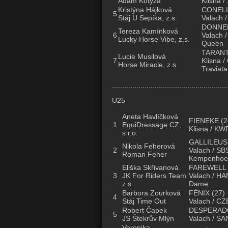
Adam Kotyza
Klisna /
Kristýna Hájková
CONEL
5
Stáj U Sepíka, z.s.
Valach /
DONNE
Tereza Kamínková
6
Valach 
Lucky Horse Vibe, z.s.
Queen
TARANT
Lucie Musilová
7
Klisna /
Horse Miracle, z.s.
Traviata
.........................................................
U25
Aneta Havlíčková
FIENEKE
(2
1
EquiDressage CZ,
Klisna / KW
s.r.o.
GALLILEUS
Nikola Feherová
2
Valach / SBS
Roman Feher
Kempenhoeve
Eliška Skřivanová
FAREWELL
3
JK For Riders Team
Valach / HAN
z.s.
Dame
Barbora Zourková
FÉNIX
(27)
4
Stáj Time Out
Valach / CZ
Robert Čapek
DESPERAD
5
JS Štekrův Mlýn
Valach / SAN
Veronika