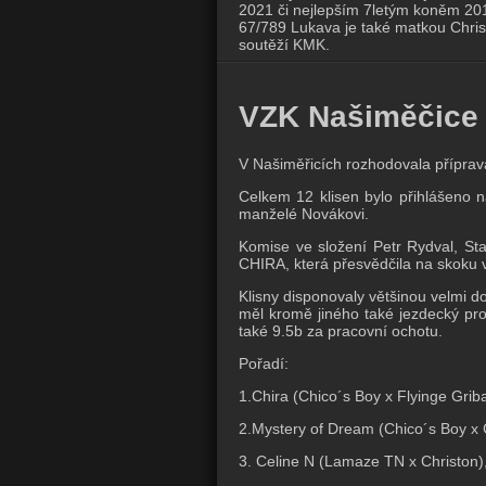
2021 či nejlepším 7letým koněm 20
67/789 Lukava je také matkou Christ
soutěží KMK.
VZK Našiměčice
V Našiměřicích rozhodovala příprav
Celkem 12 klisen bylo přihlášeno n
manželé Novákovi.
Komise ve složení Petr Rydval, Sta
CHIRA, která přesvědčila na skoku ve
Klisny disponovaly většinou velmi d
měl kromě jiného také jezdecký pro
také 9.5b za pracovní ochotu.
Pořadí:
1.Chira (Chico´s Boy x Flyinge Griba
2.Mystery of Dream (Chico´s Boy x 
3. Celine N (Lamaze TN x Christon)