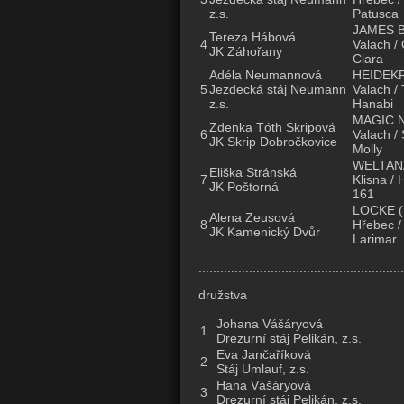
z.s.
Patusca
JAMES 
Tereza Hábová
4
Valach /
JK Záhořany
Ciara
Adéla Neumannová
HEIDEK
5
Jezdecká stáj Neumann
Valach / 
z.s.
Hanabi
MAGIC 
Zdenka Tóth Skripová
6
Valach /
JK Skrip Dobročkovice
Molly
WELTAN
Eliška Stránská
7
Klisna / 
JK Poštorná
161
LOCKE
(
Alena Zeusová
8
Hřebec /
JK Kamenický Dvůr
Larimar
.........................................................
družstva
Johana Vášáryová
1
Drezurní stáj Pelikán, z.s.
Eva Jančaříková
2
Stáj Umlauf, z.s.
Hana Vášáryová
3
Drezurní stáj Pelikán, z.s.