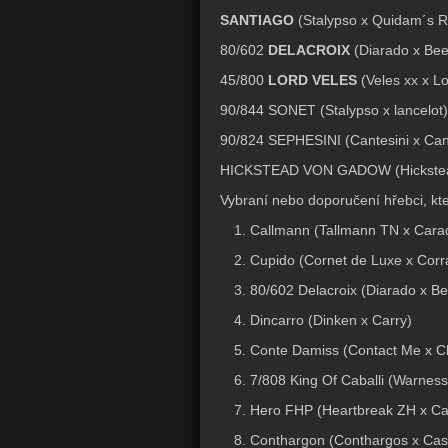
SANTIAGO
(Stalypso x Quidam´s R
80/602
DELACROIX
(Diarado x Bee
45/800
LORD VELES
(Veles xx x L
90/844 SONET (Stalypso x lancelot)
90/824 SEPHESINI (Cantesini x Can
HICKSTEAD VON GADOW (Hickstead 
Vybraní nebo doporučení hřebci, kteř
Callmann (Tallmann TN x Cara
Cupido (Cornet de Luxe x Corra
80/602 Delacroix (Diarado x B
Dincarro (Dinken x Carry)
Conte Damiss (Contact Me x C
7/808 King Of Caballi (Warnes
Hero FHP (Heartbreak ZH x Ca
Conthargon (Conthargos x Casa