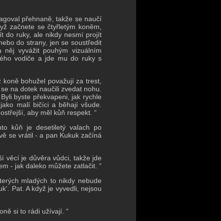
reagoval přehnaně, takže se naučí
když začnete se čtyřletým koněm,
t do ruky, ale nikdy nesmí projít
nebo do strany, jen se soustředit
a něj vyvážit pouhým vizuálním
vého vodiče a jde mu do ruky s
ž koně bohužel považují za trest,
 se na dotek naučili zvedat nohu.
yli byste překvapeni, jak rychle
jako malí bičíci a běhají všude.
ostřejší, aby měl kůň respekt. “
nto kůň je desetiletý valach po
ě se vrátil - a pan Kukuk začíná
ší věcí je důvěra vůdci, takže jde
m - jak daleko můžete zatlačit. “
kterých mladých to nikdy nebude
uk'.
Pat.
A když je vyvedli, nejsou
oně si to rádi užívají. “