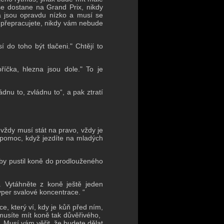
 se dostane na Grand Prix, nikdy
a jsou opravdu nízko a musí se
 přepracujete, nikdy vám nebude
sí do toho být tlačeni."
Chtějí to
příčka, hlezna jsou dole."
To je
ádnu to, zvládnu to“, a pak ztratí
i, vždy musí stát na pravo, vždy je
 pomoc, když jezdíte na mladých
aby pustil koně do prodlouženého
e.
Vytáhněte z koně ještě jeden
per svalové koncentrace. “
, který ví, kdy je kůň před ním,
usíte mít koně tak důvěřivého, ​​
l.
Musí vám věřit, že budete dělat