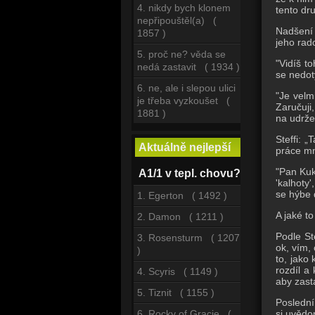
4. nikdy bych klonem
tento dr
nepřipouštěl(a) (
Nadšení 
1857 )
jeho rad
5. proč ne? věda se
"Vidíš t
nedá zastavit ( 1934 )
se nedot
6. ne, ale i slepou ulici
"Je velm
je třeba vyzkoušet (
Zaručuji
1881 )
na udrže
Steffi: 
Aktuálně nejlepší
práce mn
"Pan Kuk
A1/1 v tepl. chovu?
'kalhoty
se hýbe
1. Egerton ( 1492 )
A jaké t
2. Damon ( 1211 )
Podle Ste
3. Rosensturm ( 1207
ok, vím,
)
to, jako
rozdíl a
4. Scyris ( 1149 )
aby zasta
5. Tiznit ( 1155 )
Poslední
si uvědom
6. Rocky of Gracie (