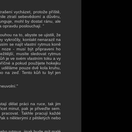
rašení vycházet, protože příště,
ile ztratí sebevědomí a důvěru,
nguje, mohl by dostat ránu, ale
a opravdu poslouchají. “
hou na to, abyste se ujistili, že
 vykročily, kontakt nenarazil na
sím se najít vlastní rytmus koně
í noze - musí být připraveni ho
ležitější, musíte sledovat rytmus
ůň je ve svém vlastním toku a vy
opříčné a pokud použijete hokejku
é, uděláme pouze dvě kola kruhu,
o na zeď. Tento kůň tu byl jen
neuvolní."
ají dělat práci na ruce, tak jim
řicet minut, pak je přiveďte sem.
m pracovat.
Takhle pracují každé
ak s některými z pětiletých nebo
 jeho rytmus, jinak bude mít malé