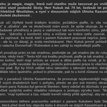
chu je magie, magie, která nutí starého muže tancovat po vnit
ění staré jezdecké školy.
Herr Kukuk má 74 let, šedesát let p
 hřebčíně Westfalien, a nyní v drezurních stájích Ulricha Kas
holeté zkušenosti .
uk učí čtyřleté koně krátkým krokům, počátkům piaffe, to vše na
ost“ a „důvěra“, ale ve skutečnosti mám pocit, že spíše ukazuje, že n
ožadavek přiměřený a jasný a nabídnout tak koni komfortní zónu, jak
no . Vykročte z komfortní zóny a můžete se krátce ostře zasmát, v
 Je zajímavé, že koně, kteří s panem Kukukem pracovali nejvíce, jsou n
- ale to, co dávají, je zcela neočekávané. Herr Kukuk jemně pohlad
o valacha Donnerhall / Rubinstein a ten zahájí tu nejskvělejší piaffe…
ůň považuje práci za tak snadnou, podívejte se, jak snadno jde do ruky a
cka, nikdy trest." Tento kůň má kvalitu pružnosti, piaffe je tak snadný
mi koňmi, kteří mají ochotu se vracet a dělat piaffe na místě, je to 
m, aby piaffe neustále šla kupředu, protože jednodenní práce to všechn
moc ptali. Byl by hřích udělat něco takového s takovým koněm, který
ěláte něco špatného, ​​pokud to překonáte, pak to u koně zůstane na ce
lší z paradoxů Ulricha Kasselmanna, že provozuje nejskvostnější nej
svých dražebních koní v pohybu, přesto se pro své trenéry obra
cem pana Kukuka byl generál Stenken, který odešel do důchodu v polo
ečlivě vyslýchá svého mladého nástupce o postupu výcviku koní. "Má
n, "mají trpělivost a čas, mladší trenéři někdy příliš spěchají, aby se d
omocníkem během pracovního setkání s panem Kukukem byla Steffi
, která před šesti lety objevila lásku k drezuře ve stájích Kasselmann 