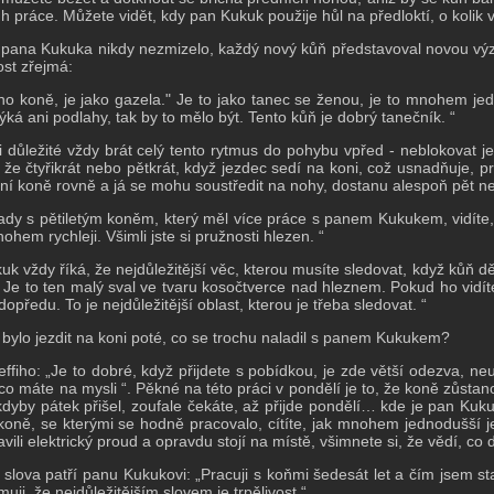
uh práce.
Můžete vidět, kdy pan Kukuk použije hůl na předloktí, o kolik v
pana Kukuka nikdy nezmizelo, každý nový kůň představoval novou výzv
ost zřejmá:
oho koně, je jako gazela."
Je to jako tanec se ženou, je to mnohem je
ýká ani podlahy, tak by to mělo být.
Tento kůň je dobrý tanečník. “
i důležité vždy brát celý tento rytmus do pohybu vpřed - neblokovat je
, že čtyřikrát nebo pětkrát, když jezdec sedí na koni, což usnadňuje, 
ní koně rovně a já se mohu soustředit na nohy, dostanu alespoň pět ne
„Tady s pětiletým koněm, který měl více práce s panem Kukukem, vidíte,
ohem rychleji.
Všimli jste si pružnosti hlezen. “
uk vždy říká, že nejdůležitější věc, kterou musíte sledovat, když kůň dě
', Je to ten malý sval ve tvaru kosočtverce nad hleznem. Pokud ho vidíte
 dopředu.
To je nejdůležitější oblast, kterou je třeba sledovat. “
o bylo jezdit na koni poté, co se trochu naladil s panem Kukukem?
ffiho: „Je to dobré, když přijdete s pobídkou, je zde větší odezva, neut
 co máte na mysli “.
Pěkné na této práci v pondělí je to, že koně zůsta
 kdyby pátek přišel, zoufale čekáte, až přijde pondělí… kde je pan Kuk
 koně, se kterými se hodně pracovalo, cítíte, jak mnohem jednodušší j
vili elektrický proud a opravdu stojí na místě, všimnete si, že vědí, co dě
 slova patří panu Kukukovi: „Pracuji s koňmi šedesát let a čím jsem st
uji, že nejdůležitějším slovem je trpělivost.“