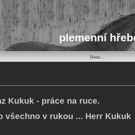
plemenní hřeb
Doma ...
z Kukuk - práce na ruce.
o všechno v rukou ... Herr Kukuk