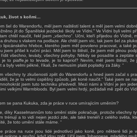
kuk, život s koňmi…
em šel do Warendorfu, měl jsem naštěstí talent a měl jsem velmi dobrého
žněno jít do Španělské jezdecké školy ve Vídni." Ve Vídni byli velmi p
tam chtěl naučit, řekl jsem „všechno“. Učni, kteří přijedou do Vídně, 
a druhou s vlakem na podlaze. Ale chtěl jsem víc, tak jsem šel za plu
ho lipicánského hřebce, kterého jsem měl povoleno pracovat, a také je
u jsem přišel k ruční práci. Měl jsem to štěstí, že jsem měl plnou pod
řídit všechno, levády, všechny pohyby. Někdy se posadíte a zeptáte s
, je to piaffe,je to levade, je to kapriol? Nevím, měl jsem štěstí, 
 a byly velmi pěkné, říkali, že nemusím platit poplatky za žáky. “
em všechny ty zkušenosti zpět do Warendorfu a hned jsem začal s prací 
iděli, že je to velmi úspěšný způsob, jak koně naučit."
Také jsem se na
mnohokrát jsem tuto techniku ​​předvedl.
Mezi námi a Vídní je jen jeden 
šimi velkými Warmbloods.
Byl jsem velmi hrdý, požádali mě zpět do Vídn
sem se pana Kukuka, zda je práce v ruce umírajícím uměním?
ne, díky Kasselmannům toto umění stále pokračuje, protože všechny t
 trénují a to vidí nejen jezdci zde, ale také trenéři z celého světa, kt
žité, že toto umění stále máme. “
ce práce na ruce jsou lidé jednotlivci jako koně, pro některé lidi je 
é poloze a pružní, když jdou zpět. Učil jsem Johannese, mladého muž