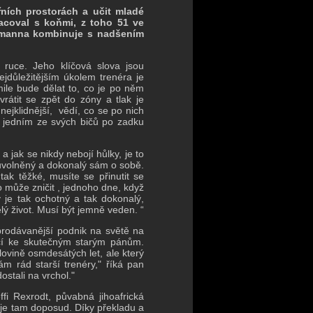
řních prostorách a učit mladé
racoval s koňmi, z toho 51 ve
selmanna kombinuje s nadšením
 ruce. Jeho klíčová slova jsou
ejdůležitějším úkolem trenéra je
mile bude dělat to, co je po něm
rátit se zpět do zóny a tlak je
ejklidnější, vědí, co se po nich
í jedním ze svých bičů po zadku
 jak se nikdy nebojí hůlky, je to
, uvolněný a dokonalý sám o sobě.
tak těžké, musíte se přinutit se
o může zničit , jednoho dne, když
 je tak ochotný a tak dokonalý,
lý život. Musí být jemně veden. “
prodávanější podnik na světě na
cí ke skutečným starým pánům.
vině osmdesátých let, ale který
m rád starší trenéry," říká pan
ostali na vrchol."
 Rexrodt, půvabná jihoafrická
a je tam doposud. Díky překladu a