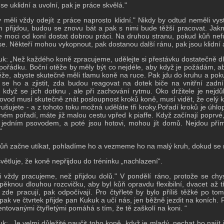
se uklidní a uvolní, pak je práce skvělá."
 měli vždy odejít z práce naprosto klidní."
Nikdy by odtud neměli vyst
 přijdou, budou se znovu bát a pak s nimi bude těžší pracovat.
Jakm
 moci od koní dostat dobrou práci.
Na druhou stranu, pokud kůň nefu
 se.
Někteří mohou vykopnout, pak dostanou další ránu, pak jsou klidní 
k: „Než každého koně zpracujeme, udělejte si přestávku dostatečně dlou
 pořádku. Boční otěže by měly být co nejdéle, aby když je požádám, aby
ěže, abyste skutečně měli tlamu koně na ruce. Pak jdu do kruhu a poku
 se ho a zjistit, zda budou reagovat na dotek biče na vnitřní zadn
, když se jich dotknu , ale při zachování rytmu. Oko držitele je nejdů
ovod musí skutečně znát posloupnost kroků koně, musí vidět, že celý k
rušujete - a z tohoto toku možná uděláte tři kroky.Pořadí kroků je úhl
ném pořadí, máte již malou cestu vpřed k piaffe. Když začínají poprv
jedním psovodem, a poté jsou hotovi, mohou jít domů. Nejdou přím
“
ůň začne utíkat, pohladíme ho a vezmeme ho na malý kruh, dokud se 
světluje, že koně nepřijdou do tréninku „nachlazení“.
 vždy pracujeme, než přijdou dolů."
V pondělí ráno, protože se chyst
 pěknou dlouhou rozcvičku, aby byl kůň opravdu flexibilní, dvacet až t
 zde pracují, pak odpočívají.
Pro čtyřleté by bylo příliš těžké po to
 pak ve čtvrtek přijde pan Kukuk a učí nás, jen běžně jezdit na koních.
P
lentovanými čtyřletými pomáhá s tím, že tě zaškolí na koni. “
k: „Je velmi důležité naučit toho koně, když je mladý, nechat ho najít