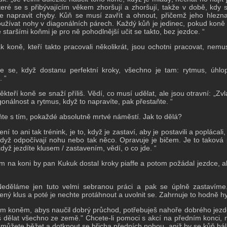
teré se s přibývajícím věkem zhoršují a zhoršují, takže v době, kdy
e napravit chyby.
Kůň se musí zavřít a ohnout, přičemž jeho hlezn
oužívat nohy v diagonálních párech.
Každý kůň je jedinec, pokud koně
e staršími koňmi je pro ně pohodlnější učit se takto, bez jezdce. “
jak koně, kteří takto pracovali několikrát, jsou ochotni pracovat, nemu
te se, když dostanu perfektní kroky, všechno je tam: rytmus, úhlo
. “
Někteří koně se snaží příliš.
Vědí, co musí udělat, ale jsou otravní: „Zvl
gonálnost a rytmus, když to napravíte, pak přestaňte. “
ňte s tím, pokaždé absolutně mrtvé náměstí.
Jak to dělá?
Není to ani tak trénink, je to, když je zastaví, aby je postavili a poplácal
když odpočívají nohu nebo tak něco.
Opravuje je bičem.
Je to taková
dyž jezdíte klusem / zastavením, vědí, o co jde. “
m na koni by pan Kukuk dostal kroky piaffe a potom požádal jezdce, 
 „Neděláme jen tuto velmi sebranou práci a pak se úplně zastavím
ený klus a poté je nechte protáhnout a uvolnit se.
Zahrnuje to hodně hy
m koněm, abys naučil dobrý průchod, potřebuješ nahoře dobrého jezdce
 dělat všechno ze země."
Chcete-li pomoci s akcí na předním konci, m
 můžete běžet a dotknout se břicha předních nohou, aniž by se kůň bá