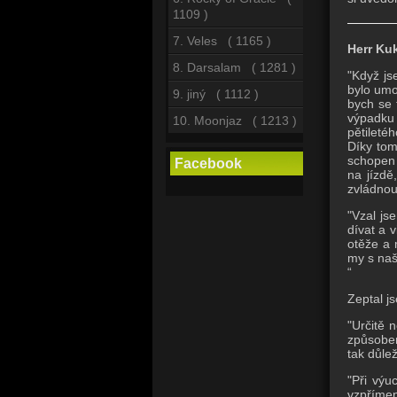
1109 )
7. Veles ( 1165 )
Herr Ku
8. Darsalam ( 1281 )
"Když js
bylo umo
9. jiný ( 1112 )
bych se 
výpadku 
10. Moonjaz ( 1213 )
pětileté
Díky tom
schopen 
Facebook
na jízdě
zvládnout
"Vzal js
dívat a v
otěže a 
my s na
“
Zeptal j
"Určitě 
způsobem
tak důle
"Při výu
vzpřímen