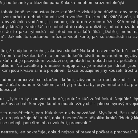
i jsou techniky a filozofie pana Kukuka mnohem srozumitelnější.
„U tohoto koně se spoustou krve je důležité získat jeho důvěru, aby ne
 svou práci a nebude tahat svého vodiče. To je nejdůležitější věc, 
e, aby zůstali s vodičem, tj. osobou, která má v ruce otěže. Kůň musí jí
oby, která je vede. Učí se neběhat do ruky a ublížit si, běhat dozadu 
če. Je to jako rytmická hůl před nimi a kůň říká: „Dobře, mohu n
m“. Jakmile to dostanou, můžete vidět koně, jak se soustředí na s
 “
tím, že půjdou v kruhu, jako bys skočil." Na kruhu si vezměte bič - co
ň nemá rád vzhled biče - a jen se dotkněte čtvrtí nebo zadní nohy, aby
 kůň nabije psovodem, zastaví se, pohladí ho, dokud není v pořádku. B
uklidní. Na začátku přehnaně reagují a vy je musíte jen držet, jsou 
 koní jsou krvavě silní a přeplněni, takže použijeme jiný kousek, trochu 
budeme pracovat se staršími koňmi, abychom je dostali zpět."
Te
in.
Začal s panem Kukukem, ale byl prodán a byl pryč mnoho let a práv
lepšovat. “
uk: „Tyto kroky jsou velmi dobré, protože kůň začal čekat.
Nejdůležitěj
aniž by se bál.
S novým koněm musíte vždy cítit - jako se syrovým vejce
„Je to neuvěřitelné, pan Kukuk se nikdy nevzdává.
Myslíte si, že u ně
, a on pokračuje dál a dál, dokud nedosáhne několika kroků.
'Hodný kl
i se nebojí, jsou šťastní a uvolnění, pracovali. “
e netrestá, jen pokračuje, dokud nejsou připraveni počkat a pracovat."
K