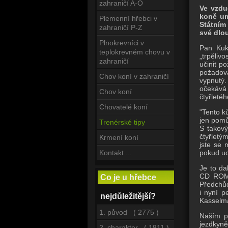
zahraničí A-O
Ve vzdu
koně um
Plemenní hřebci v
Státním
zahraničí P-Z
své dlou
Plnokrevníci v
Pan Kuk
teplokrevném chovu v
„trpěliv
zahraničí
učinit p
požadová
Chov koní v zahraničí
vypnutý.
očekává 
Chov koní
čtyřletéh
Chovatelé koní
"Tento k
jen pomů
Trenérské tipy
S takový
čtyřletý
Krmení koní
jste se 
pokud ud
Kontakt ...
Je to da
CD ROM 
Co je u hřebce
Předchůd
i nyní p
nejdůležitější?
Kasselman
1. původ ( 2775 )
Naším p
jezdkyně
2. charakter ( 1811 )