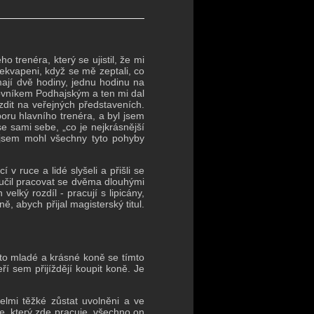
 trenéra, který se ujistil, že mi
řekvapeni, když se mě zeptali, co
mají dvě hodiny, jednu hodinu na
kovníkem Podhajským a ten mi dal
zdit na veřejných představeních.
poru hlavního trenéra, a byl jsem
e sami sebe, „co je nejkrásnější
že jsem mohl všechny tyto pohyby
v ruce a lidé slyšeli a přišli se
učil pracovat se dvěma dlouhými
velký rozdíl - pracují s lipicány,
ě, abych přijal magisterský titul.
yto mladé a krásné koně se tímto
eří sem přijíždějí koupit koně.
Je
velmi těžké zůstat uvolněni a ve
e, který zde pracuje, všechno on