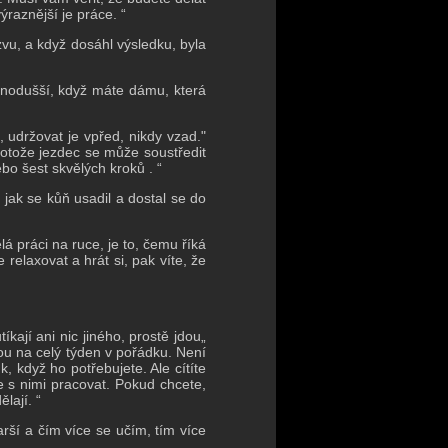
ýraznější je práce. “
u, a když dosáhl výsledku, byla
dnodušší, když máte dámu, která
, udržovat je vpřed, nikdy vzad."
protože jezdec se může soustředit
bo šest skvělých kroků . “
 jak se kůň usadil a dostal se do
lá práci na ruce, je to, čemu říká
 relaxovat a hrát si, pak víte, že
íkají ani nic jiného, prostě jdou„
nou na celý týden v pořádku.
Není
uk, když ho potřebujete.
Ale cítíte
e s nimi pracovat.
Pokud chcete,
lají. “
arší a čím více se učím, tím více