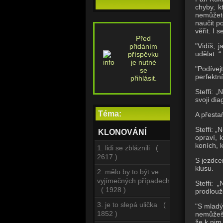
chyby, k
nemůžet
naučit p
věřit.
I s
Před
"Vidíš, 
přidáním
udělat. “
příspěvku
je nutné
"Podívej
se
perfektní
přihlásit.
Steffi: „
svoji dia
Téma:
A přesta
Steffi: „
KLONOVÁNÍ
opraví, 
koních, k
1. lidi se zbláznili (
2617 )
S jezdce
klusu.
2. mělo by to být ve
vyjímečných případech
Steffi:
( 1928 )
prodlouž
3. je to slepá ulička (
"S mladý
1852 )
nemůžeš
že k nim