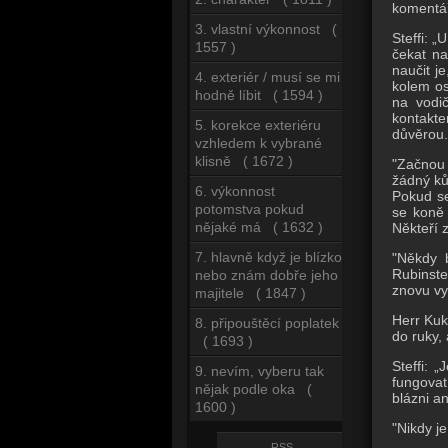
komentář
3. vlastní výkonnost (
Steffi: 
1557 )
čekat na
naučit j
4. exteriér / musí se mi
kolem os
hodně líbit ( 1594 )
na vodi
kontakte
5. korekce exteriéru
důvěrou.
vzhledem k vybrané
klisně ( 1672 )
"Začnou 
žádný ků
6. výkonnost
Pokud se
potomstva pokud
se koně 
nějaké má ( 1632 )
Někteří z
7. hlavně když je blízko
"Někdy 
Rubinste
nebo znám dobře jeho
znovu vy
majitele ( 1847 )
Herr Kuk
8. připouštěcí poplatek
do ruky, 
( 1693 )
Steffi: 
9. nevím, vyberu tak
fungovat
nějak podle oka (
blázni an
1600 )
"Nikdy j
RSS