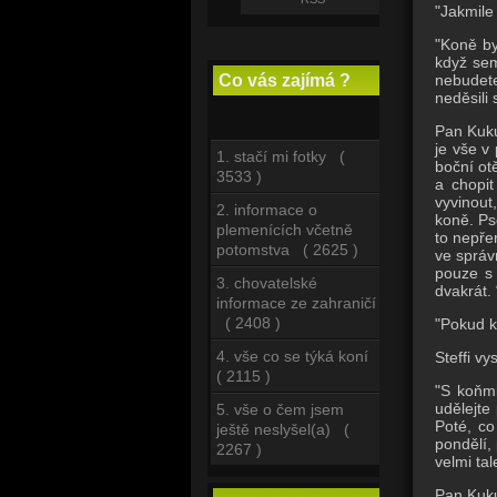
"Jakmile 
"Koně by
když sem
nebudete
Co vás zajímá ?
neděsili
Pan Kuku
je vše v
1. stačí mi fotky (
boční ot
3533 )
a chopit
vyvinout
2. informace o
koně. Ps
plemenících včetně
to nepře
potomstva ( 2625 )
ve správ
pouze s 
3. chovatelské
dvakrát. 
informace ze zahraničí
( 2408 )
"Pokud k
4. vše co se týká koní
Steffi vy
( 2115 )
"S koňmi
udělejte
5. vše o čem jsem
Poté, co
ještě neslyšel(a) (
pondělí,
2267 )
velmi ta
Pan Kuku