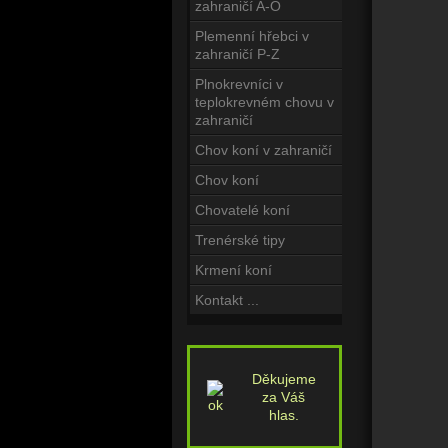
zahraničí A-O
Plemenní hřebci v
zahraničí P-Z
Plnokrevníci v
teplokrevném chovu v
zahraničí
Chov koní v zahraničí
Chov koní
Chovatelé koní
Trenérské tipy
Krmení koní
Kontakt ...
Děkujeme
za Váš
hlas.