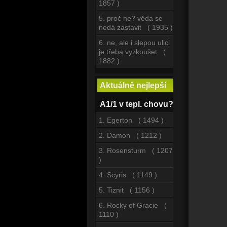
1857 )
5. proč ne? věda se
nedá zastavit ( 1935 )
6. ne, ale i slepou ulici
je třeba vyzkoušet (
1882 )
Aktuálně nejlepší
A1/1 v tepl. chovu?
1. Egerton ( 1494 )
2. Damon ( 1212 )
3. Rosensturm ( 1207
)
4. Scyris ( 1149 )
5. Tiznit ( 1156 )
6. Rocky of Gracie (
1110 )