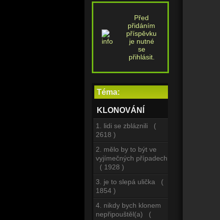
Před
přidáním
příspěvku
je nutné
se
přihlásit.
Téma:
KLONOVÁNÍ
1. lidi se zbláznili (
2618 )
2. mělo by to být ve
vyjímečných případech
( 1928 )
3. je to slepá ulička (
1854 )
4. nikdy bych klonem
nepřipouštěl(a) (