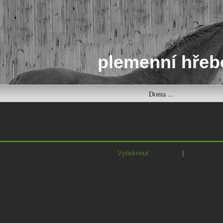
plemenní hřeb
Doma ...
Vytisknout
|