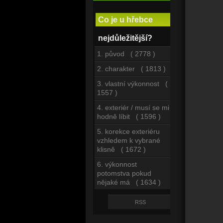
Co je u hřebce
nejdůležitější?
1. původ ( 2778 )
2. charakter ( 1813 )
3. vlastní výkonnost (
1557 )
4. exteriér / musí se mi
hodně líbit ( 1596 )
5. korekce exteriéru
vzhledem k vybrané
klisně ( 1672 )
6. výkonnost
potomstva pokud
nějaké má ( 1634 )
RSS