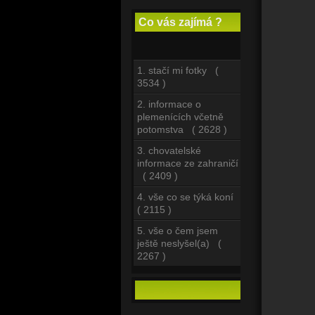
Co vás zajímá ?
1. stačí mi fotky (
3534 )
2. informace o
plemenících včetně
potomstva ( 2628 )
3. chovatelské
informace ze zahraničí
( 2409 )
4. vše co se týká koní
( 2115 )
5. vše o čem jsem
ještě neslyšel(a) (
2267 )