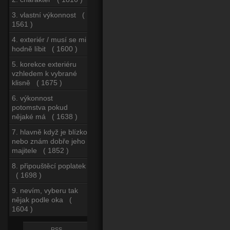
3. vlastní výkonnost (
1561 )
4. exteriér / musí se mi
hodně líbit ( 1600 )
5. korekce exteriéru
vzhledem k vybrané
klisně ( 1675 )
6. výkonnost
potomstva pokud
nějaké má ( 1638 )
7. hlavně když je blízko
nebo znám dobře jeho
majitele ( 1852 )
8. připouštěcí poplatek
( 1698 )
9. nevím, vyberu tak
nějak podle oka (
1604 )
RSS