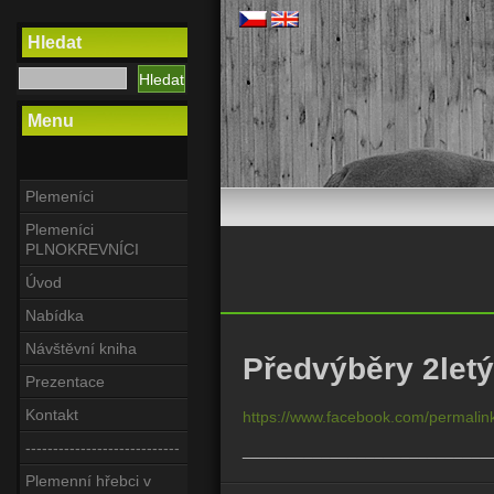
Hledat
Menu
Plemeníci
Plemeníci
PLNOKREVNÍCI
Úvod
Nabídka
Návštěvní kniha
Předvýběry 2letý
Prezentace
Kontakt
https://www.facebook.com/permal
----------------------------
____________________________
Plemenní hřebci v