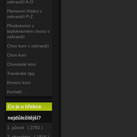
zahraničí A-O
Plemenní hřebci v
zahraničí P-Z
Plnokrevníci v
teplokrevném chovu v
zahraničí
Chov koní v zahraničí
Chov koní
Chovatelé koní
Trenérské tipy
Krmení koní
Kontakt ...
Co je u hřebce
nejdůležitější?
1. původ ( 2782 )
2. charakter ( 1816 )