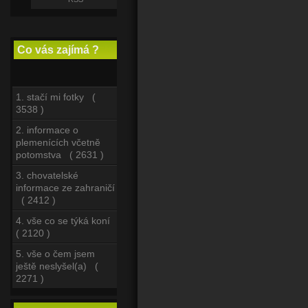
Co vás zajímá ?
1. stačí mi fotky (
3538 )
2. informace o
plemenících včetně
potomstva ( 2631 )
3. chovatelské
informace ze zahraničí
( 2412 )
4. vše co se týká koní
( 2120 )
5. vše o čem jsem
ještě neslyšel(a) (
2271 )