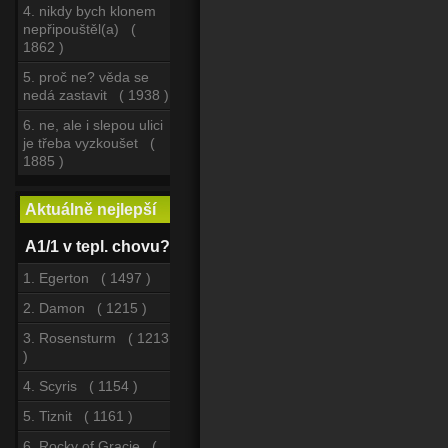
4. nikdy bych klonem
nepřipouštěl(a) (
1862 )
5. proč ne? věda se
nedá zastavit ( 1938 )
6. ne, ale i slepou ulici
je třeba vyzkoušet (
1885 )
Aktuálně nejlepší
A1/1 v tepl. chovu?
1. Egerton ( 1497 )
2. Damon ( 1215 )
3. Rosensturm ( 1213
)
4. Scyris ( 1154 )
5. Tiznit ( 1161 )
6. Rocky of Gracie (