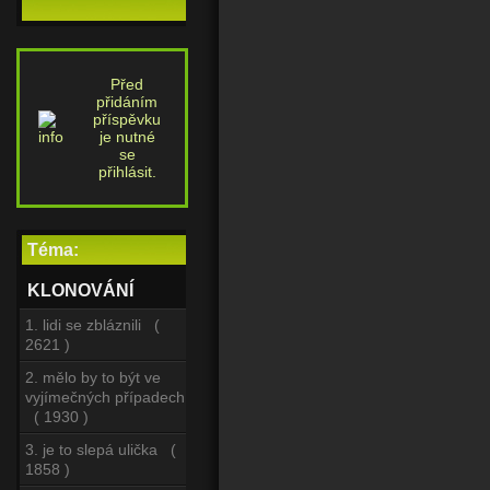
Před
přidáním
příspěvku
je nutné
se
přihlásit.
Téma:
KLONOVÁNÍ
1. lidi se zbláznili (
2621 )
2. mělo by to být ve
vyjímečných případech
( 1930 )
3. je to slepá ulička (
1858 )