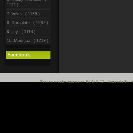
1112 )
7. Veles ( 1169 )
8. Darsalam ( 1287 )
9. jiný ( 1118 )
10. Moonjaz ( 1219 )
Facebook
Webové stránky zdarma
od
BANAN.CZ
|
Ostravski Tvor