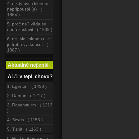
4. nikdy bych klonem
nepřipouštěl(a) (
1864 )
5. proč ne? věda se
nedá zastavit ( 1939 )
6. ne, ale i slepou ulici
je třeba vyzkoušet (
1887 )
Aktuálně nejlepší
A1/1 v tepl. chovu?
1. Egerton ( 1498 )
2. Damon ( 1217 )
3. Rosensturm ( 1213
)
4. Scyris ( 1155 )
5. Tiznit ( 1163 )
6. Rocky of Gracie (