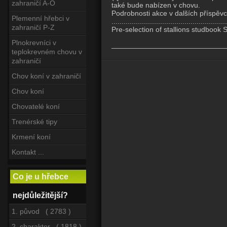
zahraničí A-O
také bude nabízen v chovu.
Podrobnosti akce v dalších příspěvc
Plemenní hřebci v
.........................................................
zahraničí P-Z
Pre-selection of stallions studbook
Plnokrevníci v
____________________________
teplokrevném chovu v
zahraničí
Chov koní v zahraničí
Chov koní
Chovatelé koní
Trenérské tipy
Krmení koní
Kontakt ...
Co je u hřebce
nejdůležitější?
1. původ ( 2783 )
2. charakter ( 1818 )