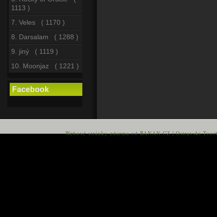
1113 )
7. Veles ( 1170 )
8. Darsalam ( 1288 )
9. jiný ( 1119 )
10. Moonjaz ( 1221 )
Facebook
Webové stránky zdarma
od
BANAN.CZ
|
Ostravski Tvor