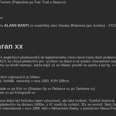
Fenton (Palestine po Fair Trial x Nearco)
o:
eru
ALANS BANTI
xx mateřský otec
Hasley Britannia
(po Jumbo) - CCI
aran xx
í anglických plnokrevníků do teplokrevného chovu bývá často dosti problema
A1/1 se chová především pro rychlost na dráze a na ostatní chovatelské aspek
vky se téměř nemrazí, takže když už se hřebec prověří ve sportu a byl by o 
těch zajímavých je hřebec
, h
nědák narozený v roce 1993, KVH 168cm.
lade xx po Kris xx (Sharpen Up xx Reliance xx po Tantiéme xx)
en xx po Königstuhl xx
ové dráze byl hvězdou nejen výkonností, ale také tvrdostí. Vydržel startovat
 především na distanci 2400m, z 67 startů 6x zvítězil, 32x se umístil, 3letý
 International v roce 1999
, třetí v Německém Derby, v prestižním Hansa Prei