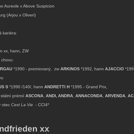
 po Aureole x Above Suspicion
rg (Arjou x Oliveri)
á kariéra:
án xx, hann, ZW
 chovu:
ARGAU
*1990 - premiovaný, zw
ARKINOS
*1992, hann
AJACCIO
*199
o:
S S
*1990 /140/, hann
ANDRETTI H
*1995 - Grand Prix,
 státní prémií
ASCONA
,
ANDI, ANDRA
,
ANNACONDA
,
ARVENDA
,
AC
ý otec
Cest La Vie
- CCI4*
ndfrieden xx