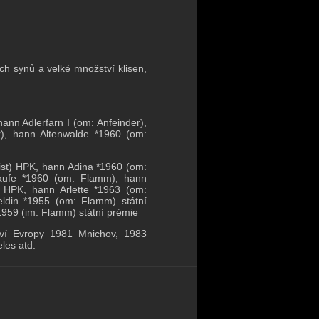
h synů a velké množství klisen,
ann Adlerfarn I (om: Anfeinder),
r), hann Altenwalde *1960 (om:
ist) HPK, hann Adina *1960 (om:
taufe *1960 (om. Flamm), hann
) HPK, hann Arlette *1963 (om:
eldin *1955 (om: Flamm) státní
959 (im. Flamm) státní prémie
tví Evropy 1981 Mnichov, 1983
les atd.