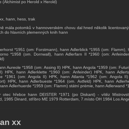
e (Alchimist po Herold x Herold)
 xx, hann, hess, trak
ě mála potomků v hannoverském chovu dal hned několik licentovanýc
h do hlavních plemenných knih hann
erhorst *1951 (om: Forstmann), hann Adlerblick *1955 (om: Flamm), h
orno *1958 (om. Dornwall), hann Adlerfarn II *1960 (om: Anfeinde
ld)
ann Aureole *1958 (om: Assing II) HPK, hann Angola *1959 (om: Futur
II) HPK, hann Adlerklette *1960 (om: Anfeinder) HPK, hann Adler
ge *1961 (om: Angola II) HPK, hann Atlanta *1962 (om: Angola II
ort) HPK, hann Adlerbueste *1964 (om. Axtfeld) HPK, hann Adlerh
hann Adlerhuerde *1959 (om: Flamm) státní prémie, hann Adlerwand *1
ý otec hřebce hann DEISTER *1971 (po Diskant) - vítěz Mistrovs
d, 1985 Dinard, stříbro ME 1979 Rotterdam, 7.místo OH 1984 Los Ange
ian xx