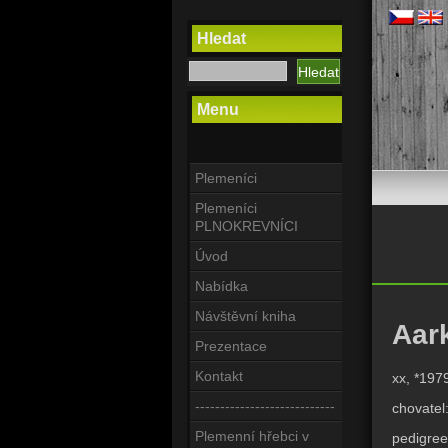
Hledat
Menu
Plemeníci
Plemeníci
PLNOKREVNÍCI
Úvod
Nabídka
Návštěvní kniha
Aar
Prezentace
Kontakt
xx, *197
----------------------------
chovatel
Plemenní hřebci v
pedigree