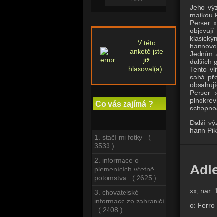
Jeho vý
matkou P
Perser x
objevují
klasický
V této
hannover
anketě jste
Jedním z
již
dalších 
hlasoval(a).
Tento vl
sahá pře
obsahují
Perser 
plnokrev
Co vás zajímá ?
schopnos
Další vý
hann Pik
1. stačí mi fotky (
3533 )
2. informace o
Adle
plemenících včetně
potomstva ( 2625 )
xx, nar.
3. chovatelské
informace ze zahraničí
o: Ferro
( 2408 )