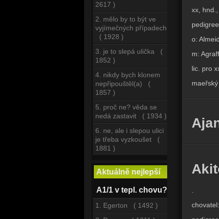
2617 )
xx, hnd.
2. mělo by to být ve
pedigree
vyjímečných případech
( 1928 )
o: Almeid
3. je to slepá ulička (
m: Agraf
1852 )
lic. pro 
4. nikdy bych klonem
maeřský 
nepřipouštěl(a) (
1857 )
5. proč ne? věda se
nedá zastavit ( 1934 )
Aja
6. ne, ale i slepou ulici
je třeba vyzkoušet (
1881 )
Akit
Aktuálně nejlepší
A1/1 v tepl. chovu?
.
chovatel
1. Egerton ( 1492 )