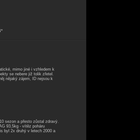
4*
tické, mimo jiné i vzhledem k
ty se nebere již tolik zřetel.
něj nějaký zájem, ID nejsou k
10 sezon a přesto zůstal zdravý.
 GAG 93,5kg -
vítěz poháru
s byl 2x druhý v letech 2000 a