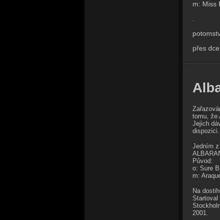
m: Miss 
.
potomstv
přes dc
Alb
Zařazován
tomu, že 
Jejich dá
dispozici.
Jedním z 
ALBARAN
Původ:
o: Sure B
m: Araque
Na dostih
Startoval
Stockholm
2001.