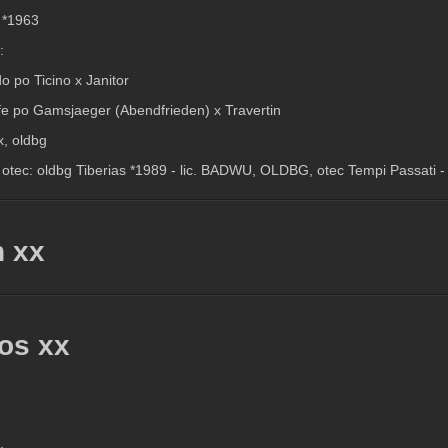
, *1963
:
o po Ticino x Janitor
fe po Gamsjaeger (Abendfrieden) x Travertin
xx, oldbg
otec: oldbg Tiberias *1989 - lic.
BADWU, OLDBG, otec Tempi Passati -
n xx
os xx
: