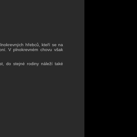
lnokrevných hřebců, kteří se na
koní. V plnokrevném chovu však
, do stejné rodiny náleží také