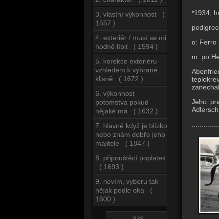
*1934, h
3. vlastní výkonnost (
1557 )
pedigree
4. exteriér / musí se mi
o: Ferro
hodně líbit ( 1594 )
m: po He
5. korekce exteriéru
vzhledem k vybrané
Abenfrie
klisně ( 1672 )
teplokr
zanechal
6. výkonnost
Jeho pra
potomstva pokud
Adlersch
nějaké má ( 1632 )
..............
7. hlavně když je blízko
nebo znám dobře jeho
majitele ( 1847 )
8. připouštěcí poplatek
( 1693 )
9. nevím, vyberu tak
nějak podle oka (
1600 )
RSS