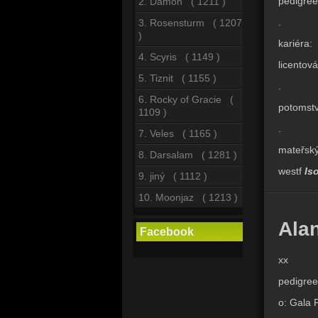
pedigree
2. Damon ( 1211 )
.
3. Rosensturm ( 1207
)
kariéra:
4. Scyris ( 1149 )
licentov
5. Tiznit ( 1155 )
.
6. Rocky of Gracie (
potomstv
1109 )
.
7. Veles ( 1165 )
mateřský
8. Darsalam ( 1281 )
westf
Iso
9. jiný ( 1112 )
10. Moonjaz ( 1213 )
Ala
Facebook
xx
pedigree
o: Gala 