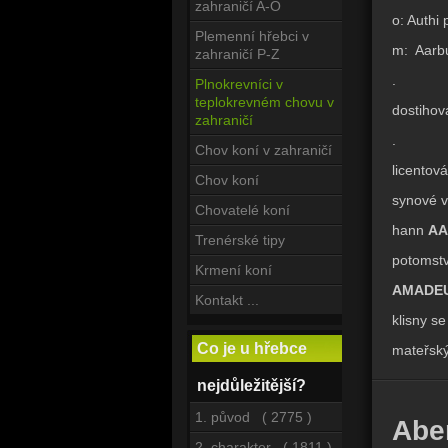
zahraničí A-O
o: Authi
Plemenní hřebci v
m: Aarbu
zahraničí P-Z
.
Plnokrevníci v
teplokrevném chovu v
dostihov
zahraničí
.
Chov koní v zahraničí
licentov
Chov koní
synové v
Chovatelé koní
hann
A
Trenérské tipy
potomstv
Krmení koní
AMADEU
Kontakt ...
klisny se
Co je u hřebce
mateřsk
nejdůležitější?
1. původ ( 2775 )
Abe
2. charakter ( 1811 )