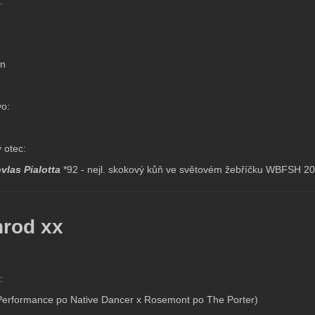
:
án
o:
 otec:
vlas Pialotta
*92 - nejl. skokový kůň ve světovém žebříčku WBFSH 200
nrod xx
:
Performance po Native Dancer x Rosemont po The Porter)