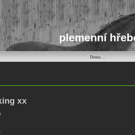
plemenní hřeb
Doma ...
king xx
9
:
: