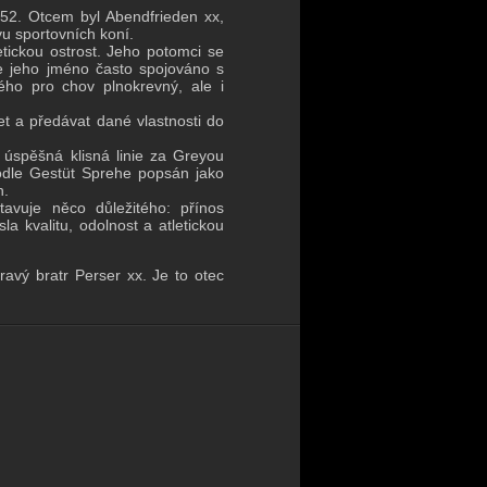
2. Otcem byl Abendfrieden xx,
u sportovních koní.
etickou ostrost. Jeho potomci se
je jeho jméno často spojováno s
ého pro chov plnokrevný, ale i
t a předávat dané vlastnosti do
 úspěšná klisná linie za Greyou
odle Gestüt Sprehe popsán jako
h.
vuje něco důležitého: přínos
 kvalitu, odolnost a atletickou
avý bratr Perser xx. Je to otec