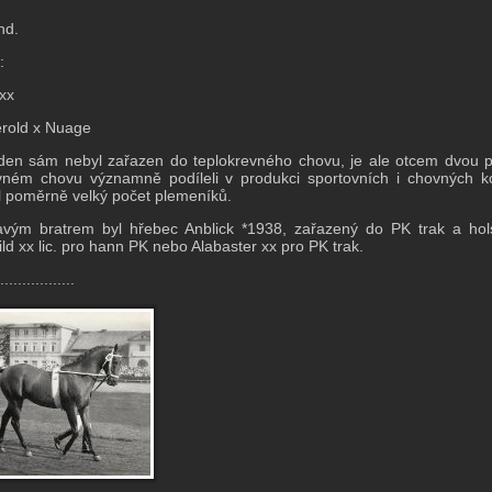
nd.
:
 xx
rold x Nuage
den sám nebyl zařazen do teplokrevného chovu, je ale otcem dvou p
evném chovu významně podíleli v produkci sportovních i chovných 
 poměrně velký počet plemeníků.
vým bratrem byl hřebec Anblick *1938, zařazený do PK trak a holst
ild xx lic. pro hann PK nebo Alabaster xx pro PK trak.
.................