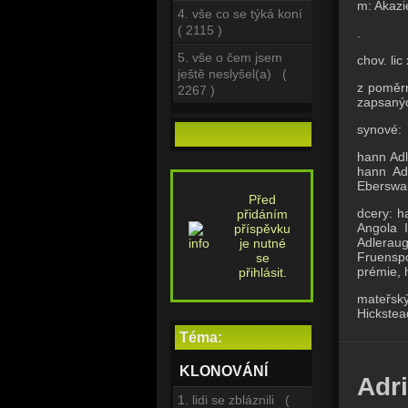
m: Akazi
4. vše co se týká koní
( 2115 )
.
5. vše o čem jsem
chov. lic
ještě neslyšel(a) (
z poměrn
2267 )
zapsanýc
synové:
hann Adl
hann Ad
Eberswa
Před
dcery: h
přidáním
Angola 
příspěvku
Adlerau
je nutné
Fruensp
se
prémie, 
přihlásit.
mateřsk
Hickstea
Téma:
KLONOVÁNÍ
Adr
1. lidi se zbláznili (