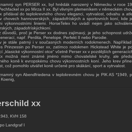
znamný syn PERSER xx, byl hnědák narozený v Německu v roce 195
echfackel xx po Mirza II xx. Byl vlivným plemeníkem v německém chov
x přidával do teplokrevného chovu eleganci, vytrvalost, odvahu a atl
 v chovech hannoverských, západofríských a sportovních koní, kde 
mi výkonnostními liniemi. HorseTelex ho uvádí nejen jako schválen
ských, západofrískýchkoní.
 důvodů, proč je Perser xx dodnes zajímavý, je jeho schopnost udrže
generací, např. Perdita, Penelope, Perfekt II nebo Parodie.
iv je stále patrný i v současných moderních rodokmenech. Například
s Prinzessin po Perser xx, zatímco rodokmen Hickstead White je p
cí „klasické výkonnostní otce“ včetně Perser xx v pozdějších generacíc
xx možná není známé jméno mimo chovatelské kruhy, ale předsta
ného koně k evropskému chovu výkonnostních koní. Jeho krev přinesla
t, což pomohlo utvářet koně určené pro skákání, sport a vytrvalost.
znamný syn Abendfriedena v teplokrevném chovu je PIK AS *1949, pr
 Koenig,
rschild xx
 1943, KVH 158
 po Landgraf I