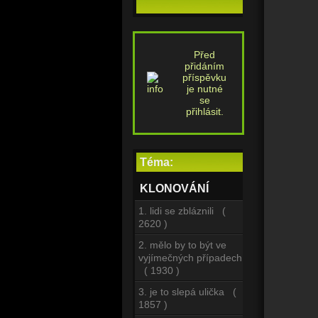
Před
přidáním
příspěvku
je nutné
se
přihlásit.
Téma:
KLONOVÁNÍ
1. lidi se zbláznili (
2620 )
2. mělo by to být ve
vyjímečných případech
( 1930 )
3. je to slepá ulička (
1857 )