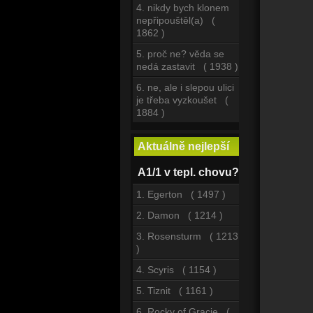
4. nikdy bych klonem
nepřipouštěl(a) (
1862 )
5. proč ne? věda se
nedá zastavit ( 1938 )
6. ne, ale i slepou ulici
je třeba vyzkoušet (
1884 )
Aktuálně nejlepší
A1/1 v tepl. chovu?
1. Egerton ( 1497 )
2. Damon ( 1214 )
3. Rosensturm ( 1213
)
4. Scyris ( 1154 )
5. Tiznit ( 1161 )
6. Rocky of Gracie (