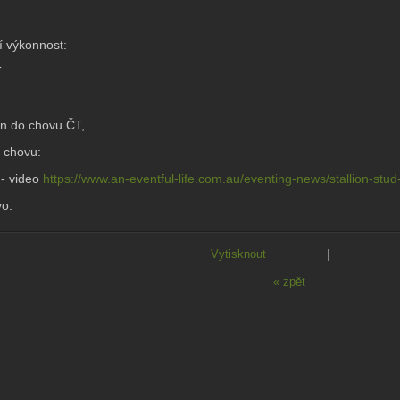
í výkonnost:
T
án do chovu ČT,
 chovu:
- video
https://www.an-eventful-life.com.au/eventing-news/stallion-stud
o:
Vytisknout
|
« zpět