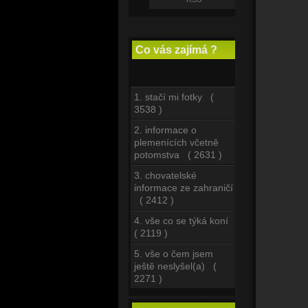
Co vás zajímá ?
1. stačí mi fotky (
3538 )
2. informace o
plemenících včetně
potomstva ( 2631 )
3. chovatelské
informace ze zahraničí
( 2412 )
4. vše co se týká koní
( 2119 )
5. vše o čem jsem
ještě neslyšel(a) (
2271 )