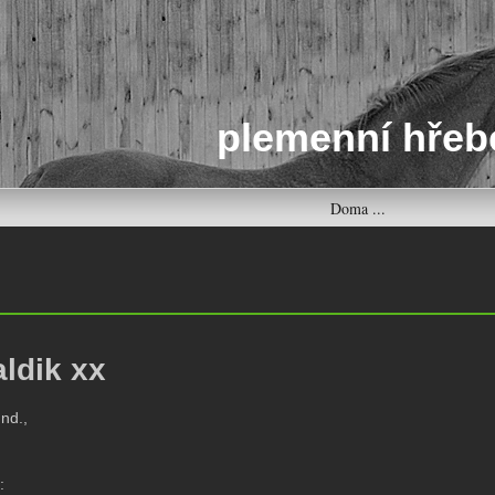
plemenní hřeb
Doma ...
ldik xx
hnd.,
.
: