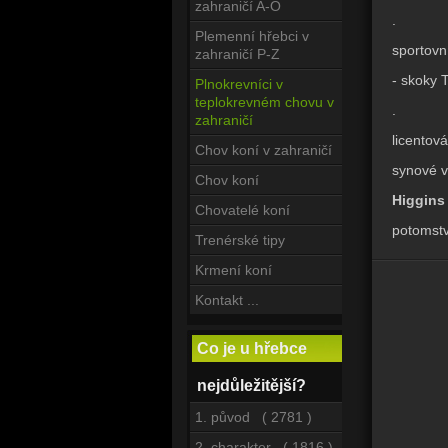
zahraničí A-O
.
Plemenní hřebci v
sportovn
zahraničí P-Z
- skoky 
Plnokrevníci v
teplokrevném chovu v
.
zahraničí
licentov
Chov koní v zahraničí
synové v
Chov koní
Higgins
Chovatelé koní
potomstv
Trenérské tipy
Krmení koní
Kontakt ...
Co je u hřebce
nejdůležitější?
1. původ ( 2781 )
2. charakter ( 1816 )