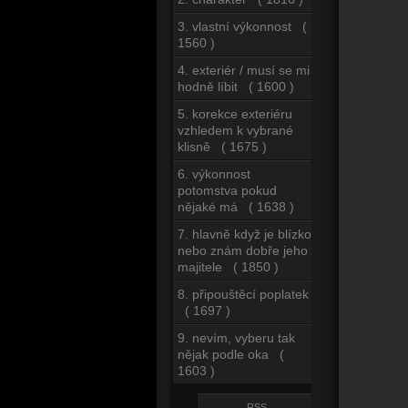
3. vlastní výkonnost (
1560 )
4. exteriér / musí se mi
hodně líbit ( 1600 )
5. korekce exteriéru
vzhledem k vybrané
klisně ( 1675 )
6. výkonnost
potomstva pokud
nějaké má ( 1638 )
7. hlavně když je blízko
nebo znám dobře jeho
majitele ( 1850 )
8. připouštěcí poplatek
( 1697 )
9. nevím, vyberu tak
nějak podle oka (
1603 )
RSS