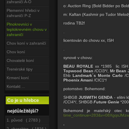
zahraničí A-O
o: Auction Ring (Bold Bidder po Bold
Plemenní hřebci v
m: Kaftan (Kashmir po Tudor Melody
zahraničí P-Z
rodina TB2f
Plnokrevníci v
teplokrevném chovu v
.
zahraničí
licentován do chovu xx, ISH
Chov koní v zahraničí
.
Chov koní
synové v chovu:
Chovatelé koní
BEAU ROYALE
xx *1985 lic ISH
Trenérské tipy
Topwood Bean
/CCI3*/,
Mr Bean 
Ehb
Landmark´s Monte Carlo
/C
Krmení koní
Phoenix Amani
/CIC1*/
Kontakt ...
potomstvo: Bohemond:
SHBGB
JUSWITH GENDA
- elitni
Co je u hřebce
/CCI4*/, SHBGB
Future Genie
*200
Bohemond je mateřský otec
nejdůležitější?
time_continue=283&v=08XgqsJMzw
1. původ ( 2783 )
.
2. charakter ( 1816 )