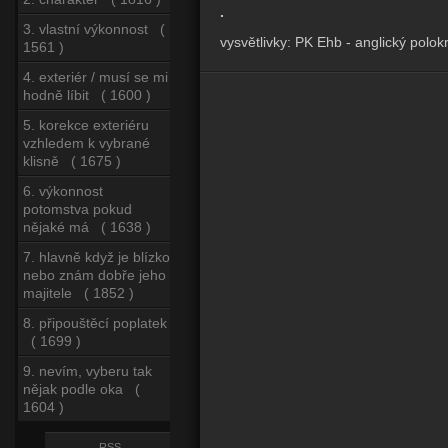
.
3. vlastní výkonnost (
vysvětlivky: PK Ehb - anglický polo
1561 )
4. exteriér / musí se mi
hodně líbit ( 1600 )
5. korekce exteriéru
vzhledem k vybrané
klisně ( 1675 )
6. výkonnost
potomstva pokud
nějaké má ( 1638 )
7. hlavně když je blízko
nebo znám dobře jeho
majitele ( 1852 )
8. připouštěcí poplatek
( 1699 )
9. nevím, vyberu tak
nějak podle oka (
1604 )
RSS