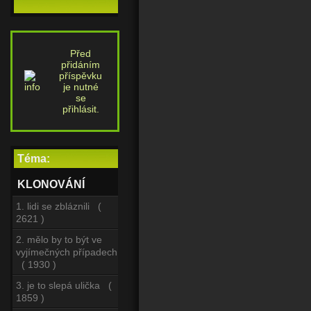
Před
přidáním
příspěvku
je nutné
se
přihlásit.
Téma:
KLONOVÁNÍ
1. lidi se zbláznili (
2621 )
2. mělo by to být ve
vyjímečných případech
( 1930 )
3. je to slepá ulička (
1859 )