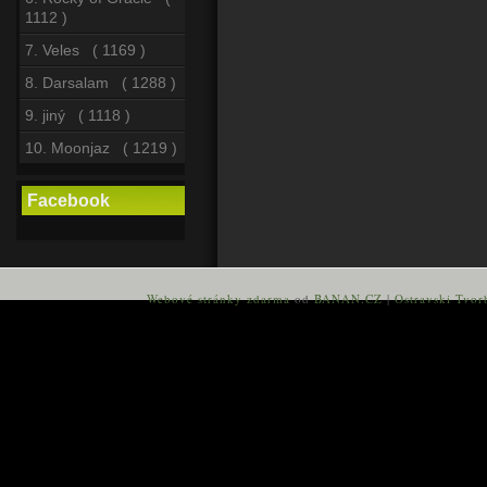
1112 )
7. Veles ( 1169 )
8. Darsalam ( 1288 )
9. jiný ( 1118 )
10. Moonjaz ( 1219 )
Facebook
Webové stránky zdarma
od
BANAN.CZ
|
Ostravski Tvor