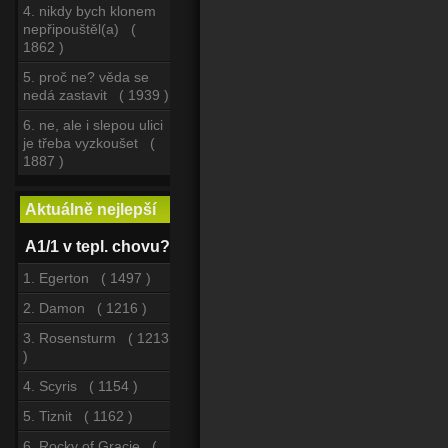
4. nikdy bych klonem
nepřipouštěl(a) (
1862 )
5. proč ne? věda se
nedá zastavit ( 1939 )
6. ne, ale i slepou ulici
je třeba vyzkoušet (
1887 )
Aktuálně nejlepší
A1/1 v tepl. chovu?
1. Egerton ( 1497 )
2. Damon ( 1216 )
3. Rosensturm ( 1213
)
4. Scyris ( 1154 )
5. Tiznit ( 1162 )
6. Rocky of Gracie (