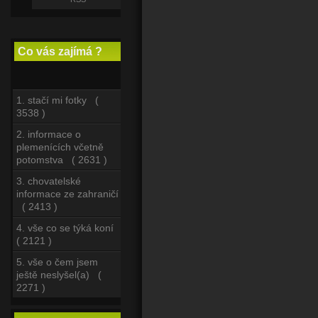
Co vás zajímá ?
1. stačí mi fotky (
3538 )
2. informace o
plemenících včetně
potomstva ( 2631 )
3. chovatelské
informace ze zahraničí
( 2413 )
4. vše co se týká koní
( 2121 )
5. vše o čem jsem
ještě neslyšel(a) (
2271 )