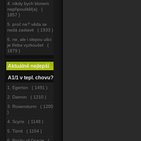
4. nikdy bych klonem
nepřipouštěl(a) (
1857 )
5. proč ne? věda se
nedá zastavit ( 1933 )
6. ne, ale i slepou ulici
je třeba vyzkoušet (
1879 )
Aktuálně nejlepší
A1/1 v tepl. chovu?
1. Egerton ( 1491 )
2. Damon ( 1210 )
3. Rosensturm ( 1205
)
4. Scyris ( 1148 )
5. Tiznit ( 1154 )
6. Rocky of Gracie (