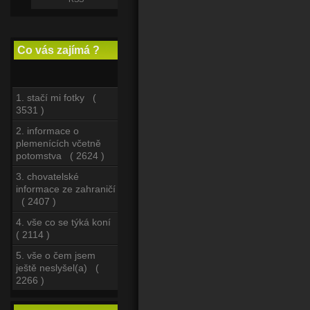
Co vás zajímá ?
1. stačí mi fotky (
3531 )
2. informace o
plemenících včetně
potomstva ( 2624 )
3. chovatelské
informace ze zahraničí
( 2407 )
4. vše co se týká koní
( 2114 )
5. vše o čem jsem
ještě neslyšel(a) (
2266 )