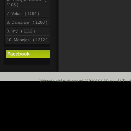
1108 )
7. Veles ( 1164 )
8. Darsalam ( 1280 )
9. jiný ( 1112 )
10. Moonjaz ( 1212 )
Facebook
Webové stránky zdarma
od
BANAN.CZ
|
Ostravski Tvor