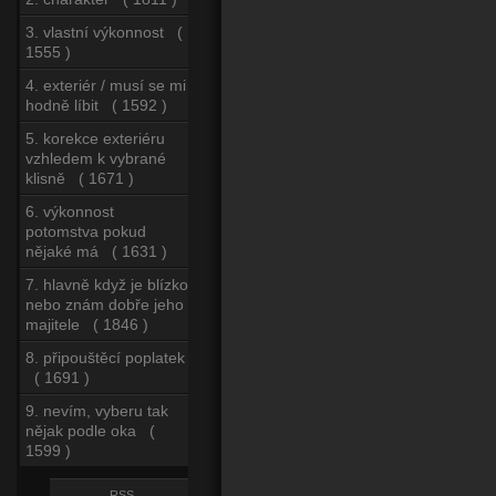
3. vlastní výkonnost (
1555 )
4. exteriér / musí se mi
hodně líbit ( 1592 )
5. korekce exteriéru
vzhledem k vybrané
klisně ( 1671 )
6. výkonnost
potomstva pokud
nějaké má ( 1631 )
7. hlavně když je blízko
nebo znám dobře jeho
majitele ( 1846 )
8. připouštěcí poplatek
( 1691 )
9. nevím, vyberu tak
nějak podle oka (
1599 )
RSS