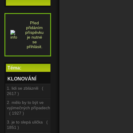
Před
přidáním
příspěvku
je nutné
se
přihlásit.
Téma:
KLONOVÁNÍ
1. lidi se zbláznili (
2617 )
2. mělo by to být ve
vyjímečných případech
( 1927 )
3. je to slepá ulička (
1851 )