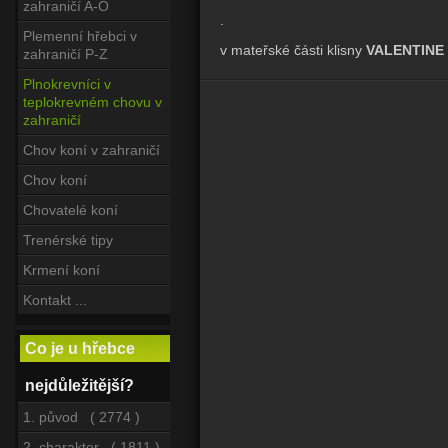
zahraničí A-O
.
Plemenní hřebci v
v mateřské části klisny
VALENTINE
zahraničí P-Z
Plnokrevníci v
teplokrevném chovu v
zahraničí
Chov koní v zahraničí
Chov koní
Chovatelé koní
Trenérské tipy
Krmení koní
Kontakt ...
Co je u hřebce
nejdůležitější?
1. původ ( 2774 )
2. charakter ( 1811 )