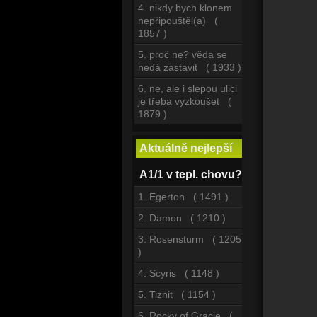
4. nikdy bych klonem
nepřipouštěl(a) (
1857 )
5. proč ne? věda se
nedá zastavit ( 1933 )
6. ne, ale i slepou ulici
je třeba vyzkoušet (
1879 )
Aktuálně nejlepší
A1/1 v tepl. chovu?
1. Egerton ( 1491 )
2. Damon ( 1210 )
3. Rosensturm ( 1205
)
4. Scyris ( 1148 )
5. Tiznit ( 1154 )
6. Rocky of Gracie (