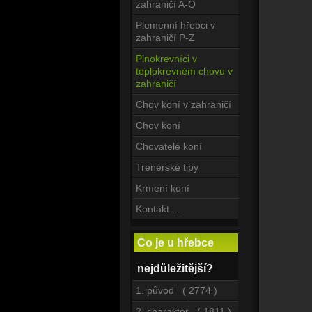
zahraničí A-O
Plemenní hřebci v
zahraničí P-Z
Plnokrevníci v
teplokrevném chovu v
zahraničí
Chov koní v zahraničí
Chov koní
Chovatelé koní
Trenérské tipy
Krmení koní
Kontakt ...
Co je u hřebce
nejdůležitější?
1. původ ( 2774 )
2. charakter ( 1811 )