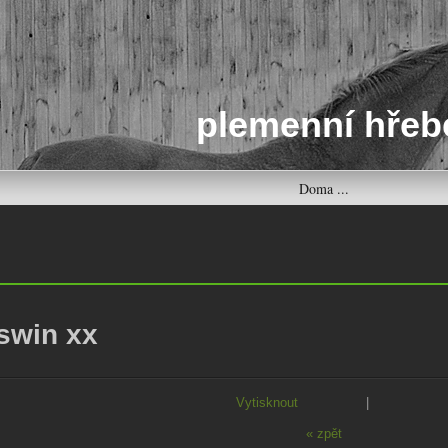
plemenní hřeb
Doma ...
swin xx
Vytisknout
|
« zpět