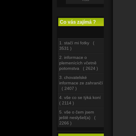
Co vás zajímá ?
1. stačí mi fotky (
3531 )
2. informace o
plemenících včetně
potomstva ( 2624 )
3. chovatelské
informace ze zahraničí
( 2407 )
4. vše co se týká koní
( 2114 )
5. vše o čem jsem
ještě neslyšel(a) (
2266 )