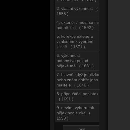
3. vlastní výkonnost (
1555 )
4. exteriér / musí se mi
hodně líbit ( 1592 )
5. korekce exteriéru
vzhledem k vybrané
klisně ( 1671 )
6. výkonnost
potomstva pokud
nějaké má ( 1631 )
7. hlavně když je blízko
nebo znám dobře jeho
majitele ( 1846 )
8. připouštěcí poplatek
( 1691 )
9. nevím, vyberu tak
nějak podle oka (
1599 )
RSS