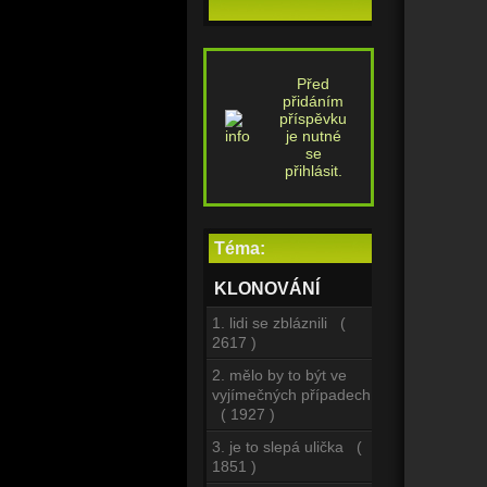
Před
přidáním
příspěvku
je nutné
se
přihlásit.
Téma:
KLONOVÁNÍ
1. lidi se zbláznili (
2617 )
2. mělo by to být ve
vyjímečných případech
( 1927 )
3. je to slepá ulička (
1851 )