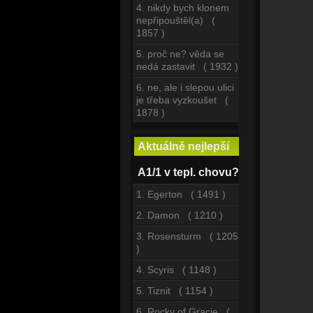
4. nikdy bych klonem
nepřipouštěl(a) (
1857 )
5. proč ne? věda se
nedá zastavit ( 1932 )
6. ne, ale i slepou ulici
je třeba vyzkoušet (
1878 )
Aktuálně nejlepší
A1/1 v tepl. chovu?
1. Egerton ( 1491 )
2. Damon ( 1210 )
3. Rosensturm ( 1205
)
4. Scyris ( 1148 )
5. Tiznit ( 1154 )
6. Rocky of Gracie (