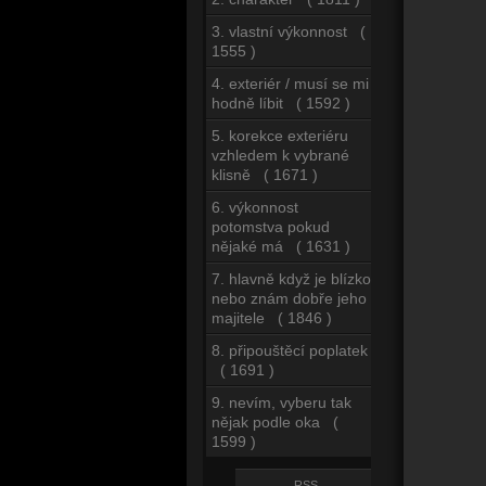
3. vlastní výkonnost (
1555 )
4. exteriér / musí se mi
hodně líbit ( 1592 )
5. korekce exteriéru
vzhledem k vybrané
klisně ( 1671 )
6. výkonnost
potomstva pokud
nějaké má ( 1631 )
7. hlavně když je blízko
nebo znám dobře jeho
majitele ( 1846 )
8. připouštěcí poplatek
( 1691 )
9. nevím, vyberu tak
nějak podle oka (
1599 )
RSS