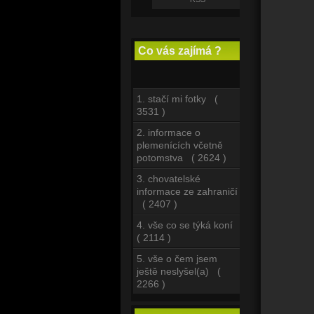
Co vás zajímá ?
1. stačí mi fotky (
3531 )
2. informace o
plemenících včetně
potomstva ( 2624 )
3. chovatelské
informace ze zahraničí
( 2407 )
4. vše co se týká koní
( 2114 )
5. vše o čem jsem
ještě neslyšel(a) (
2266 )