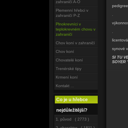
zahraničí A-O
pedigree
Plemenní hřebci v
.
zahraničí P-Z
výkonnos
Plnokrevníci v
teplokrevném chovu v
.
zahraničí
licentov
Chov koní v zahraničí
synové v
Chov koní
SI TU V
Chovatelé koní
SOYER
Trenérské tipy
Krmení koní
Kontakt ...
Co je u hřebce
nejdůležitější?
1. původ ( 2773 )
2. charakter ( 1811 )