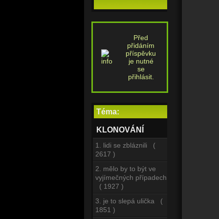
Před
přidáním
příspěvku
je nutné
se
přihlásit.
Téma:
KLONOVÁNÍ
1. lidi se zbláznili (
2617 )
2. mělo by to být ve
vyjímečných případech
( 1927 )
3. je to slepá ulička (
1851 )