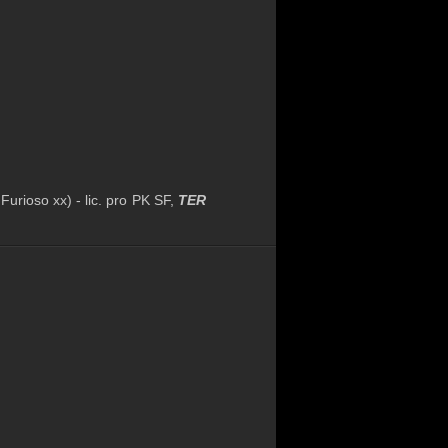
urioso xx) - lic. pro PK SF,
TER