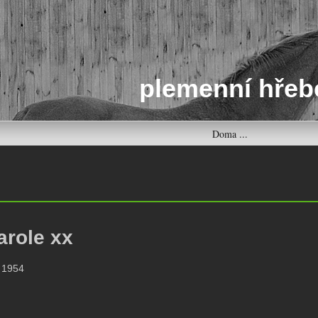
plemenní hřeb
Doma ...
arole xx
, 1954
: