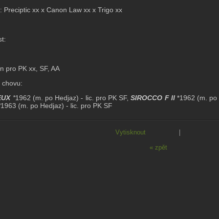
: Preciptic xx x Canon Law xx x Trigo xx
t:
án pro PK xx, SF, AA
 chovu:
EUX
*
1962 (m. po Hedjaz) - lic. pro PK SF,
SIROCCO F II
*1962 (m. po F
*
1963 (m. po Hedjaz) - lic. pro PK SF
Vytisknout
|
« zpět