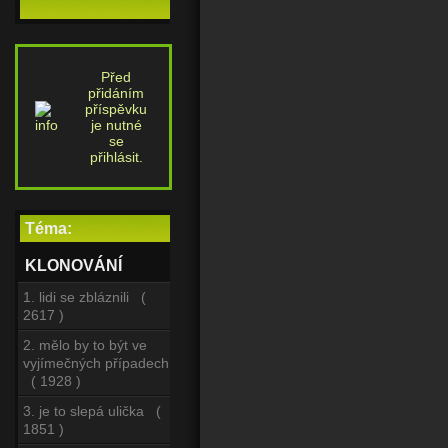
Před
přidáním
příspěvku
je nutné
se
přihlásit.
Téma:
KLONOVÁNÍ
1. lidi se zbláznili (
2617 )
2. mělo by to být ve
vyjímečných případech
( 1928 )
3. je to slepá ulička (
1851 )