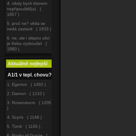
4. nikdy bych klonem
nepřipouštěl(a) (
1857 )
5. proč ne? věda se
nedá zastavit ( 1933 )
6. ne, ale i slepou ulici
je třeba vyzkoušet (
1880 )
Aktuálně nejlepší
A1/1 v tepl. chovu?
1. Egerton ( 1492 )
2. Damon ( 1210 )
3. Rosensturm ( 1205
)
4. Scyris ( 1148 )
5. Tiznit ( 1155 )
6. Rocky of Gracie (