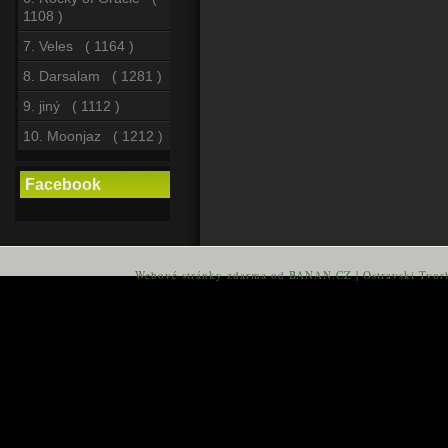
1108 )
7. Veles ( 1164 )
8. Darsalam ( 1281 )
9. jiný ( 1112 )
10. Moonjaz ( 1212 )
Facebook
Webové stránky zdarma
od
BANAN.CZ
|
Ostravski Tvor