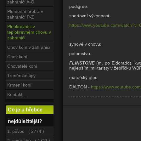
zahraničí A-O
pedigree:
Plemenní hřebci v
sportovní výkonnost:
zahraničí P-Z
https://www.youtube.com/watch?v
Plnokrevníci v
teplokrevném chovu v
.
zahraničí
synové v chovu:
Chov koní v zahraničí
potomstvo:
Chov koní
FLINSTONE
(m. po Eldorado), k
Chovatelé koní
nejlepšími militaristy v žebříčku W
Trenérské tipy
mateřský otec:
Krmení koní
DALTON -
https://www.youtube.co
Kontakt ...
---------------------------------------------
Co je u hřebce
nejdůležitější?
1. původ ( 2774 )
2. charakter ( 1811 )