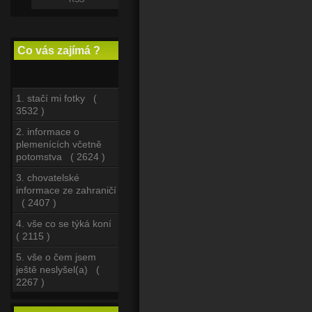
Co vás zajímá ?
1. stačí mi fotky (
3532 )
2. informace o
plemenících včetně
potomstva ( 2624 )
3. chovatelské
informace ze zahraničí
( 2407 )
4. vše co se týká koní
( 2115 )
5. vše o čem jsem
ještě neslyšel(a) (
2267 )