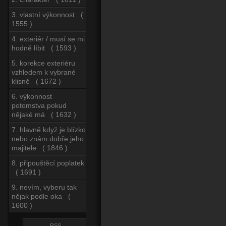
3. vlastní výkonnost (
1555 )
4. exteriér / musí se mi
hodně líbit ( 1593 )
5. korekce exteriéru
vzhledem k vybrané
klisně ( 1672 )
6. výkonnost
potomstva pokud
nějaké má ( 1632 )
7. hlavně když je blízko
nebo znám dobře jeho
majitele ( 1846 )
8. připouštěcí poplatek
( 1691 )
9. nevím, vyberu tak
nějak podle oka (
1600 )
RSS