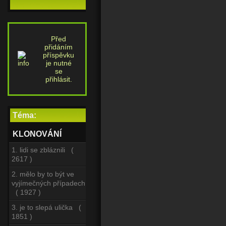
Před
přidáním
příspěvku
je nutné
se
přihlásit.
Téma:
KLONOVÁNÍ
1. lidi se zbláznili (
2617 )
2. mělo by to být ve
vyjímečných případech
( 1927 )
3. je to slepá ulička (
1851 )