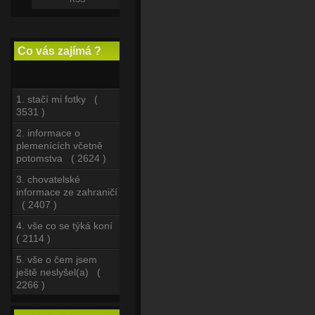
Co vás zajímá ?
1. stačí mi fotky (
3531 )
2. informace o
plemenících včetně
potomstva ( 2624 )
3. chovatelské
informace ze zahraničí
( 2407 )
4. vše co se týká koní
( 2114 )
5. vše o čem jsem
ještě neslyšel(a) (
2266 )