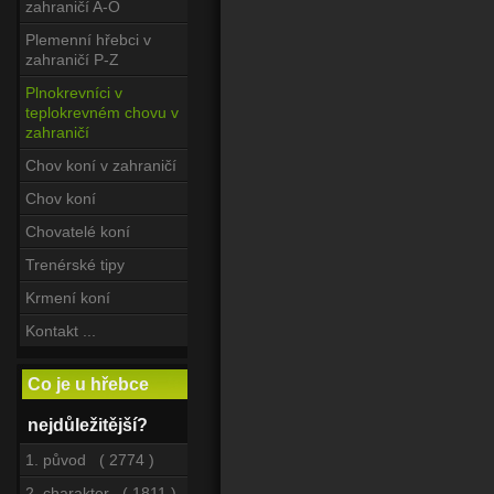
zahraničí A-O
Plemenní hřebci v
zahraničí P-Z
Plnokrevníci v
teplokrevném chovu v
zahraničí
Chov koní v zahraničí
Chov koní
Chovatelé koní
Trenérské tipy
Krmení koní
Kontakt ...
Co je u hřebce
nejdůležitější?
1. původ ( 2774 )
2. charakter ( 1811 )