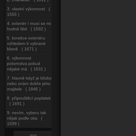
3. vlastní výkonnost (
1555 )
4. exteriér / musí se mi
hodně líbit ( 1592 )
5. korekce exteriéru
vzhledem k vybrané
klisně ( 1671 )
6. výkonnost
potomstva pokud
nějaké má ( 1631 )
7. hlavně když je blízko
nebo znám dobře jeho
majitele ( 1846 )
8. připouštěcí poplatek
( 1691 )
9. nevím, vyberu tak
nějak podle oka (
1599 )
RSS