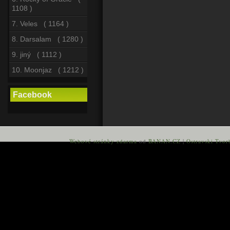
1108 )
7. Veles ( 1164 )
8. Darsalam ( 1280 )
9. jiný ( 1112 )
10. Moonjaz ( 1212 )
Facebook
Webové stránky zdarma
od
BANAN.CZ
|
Ostravski Tvor