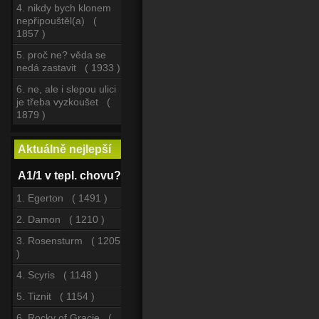
4. nikdy bych klonem
nepřipouštěl(a) (
1857 )
5. proč ne? věda se
nedá zastavit ( 1933 )
6. ne, ale i slepou ulici
je třeba vyzkoušet (
1879 )
Aktuálně nejlepší
A1/1 v tepl. chovu?
1. Egerton ( 1491 )
2. Damon ( 1210 )
3. Rosensturm ( 1205
)
4. Scyris ( 1148 )
5. Tiznit ( 1154 )
6. Rocky of Gracie (