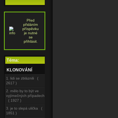
Před
přidáním
příspěvku
je nutné
se
přihlásit.
Téma:
KLONOVÁNÍ
1. lidi se zbláznili (
2617 )
2. mělo by to být ve
vyjímečných případech
( 1927 )
3. je to slepá ulička (
1851 )