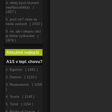
4. nikdy bych klonem
nepřipouštěl(a) (
1857 )
5. proč ne? věda se
nedá zastavit ( 1932 )
6. ne, ale i slepou ulici
je třeba vyzkoušet (
1878 )
Aktuálně nejlepší
A1/1 v tepl. chovu?
1. Egerton ( 1491 )
2. Damon ( 1210 )
3. Rosensturm ( 1205
)
4. Scyris ( 1148 )
5. Tiznit ( 1154 )
6. Rocky of Gracie (