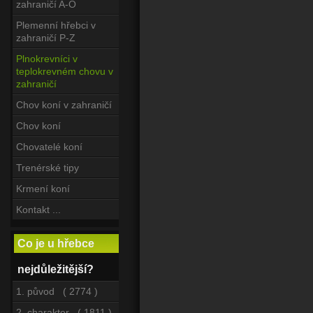
zahraničí A-O
Plemenní hřebci v
zahraničí P-Z
Plnokrevníci v
teplokrevném chovu v
zahraničí
Chov koní v zahraničí
Chov koní
Chovatelé koní
Trenérské tipy
Krmení koní
Kontakt ...
Co je u hřebce
nejdůležitější?
1. původ ( 2774 )
2. charakter ( 1811 )