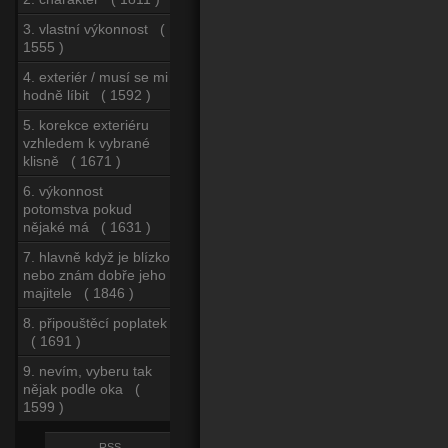
3. vlastní výkonnost (
1555 )
4. exteriér / musí se mi
hodně líbit ( 1592 )
5. korekce exteriéru
vzhledem k vybrané
klisně ( 1671 )
6. výkonnost
potomstva pokud
nějaké má ( 1631 )
7. hlavně když je blízko
nebo znám dobře jeho
majitele ( 1846 )
8. připouštěcí poplatek
( 1691 )
9. nevím, vyberu tak
nějak podle oka (
1599 )
RSS