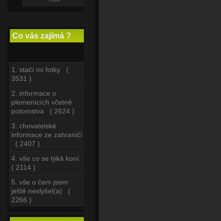
Co vás zajímá ?
1. stačí mi fotky (
3531 )
2. informace o
plemenících včetně
potomstva ( 2624 )
3. chovatelské
informace ze zahraničí
( 2407 )
4. vše co se týká koní
( 2114 )
5. vše o čem jsem
ještě neslyšel(a) (
2266 )