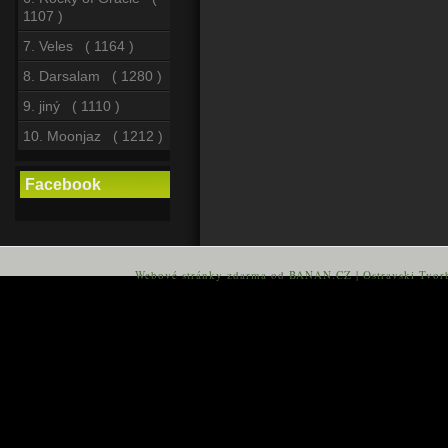
1107 )
7. Veles ( 1164 )
8. Darsalam ( 1280 )
9. jiný ( 1110 )
10. Moonjaz ( 1212 )
Facebook
Webové stránky zdarma
od
BANAN.CZ
|
Ostravski Tvor