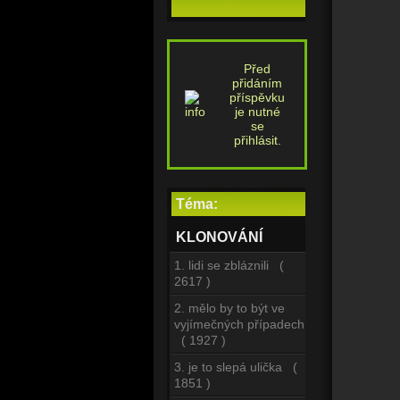
Před
přidáním
příspěvku
je nutné
se
přihlásit.
Téma:
KLONOVÁNÍ
1. lidi se zbláznili (
2617 )
2. mělo by to být ve
vyjímečných případech
( 1927 )
3. je to slepá ulička (
1851 )