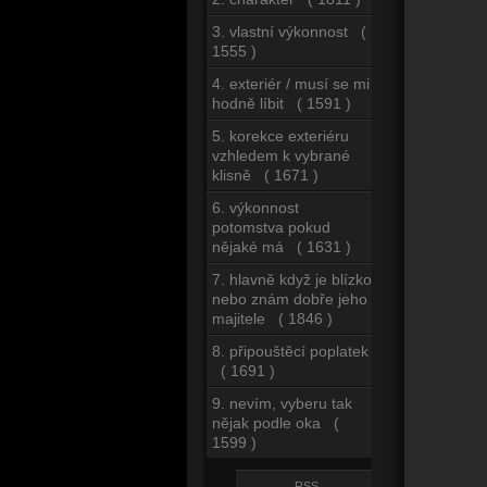
3. vlastní výkonnost (
1555 )
4. exteriér / musí se mi
hodně líbit ( 1591 )
5. korekce exteriéru
vzhledem k vybrané
klisně ( 1671 )
6. výkonnost
potomstva pokud
nějaké má ( 1631 )
7. hlavně když je blízko
nebo znám dobře jeho
majitele ( 1846 )
8. připouštěcí poplatek
( 1691 )
9. nevím, vyberu tak
nějak podle oka (
1599 )
RSS