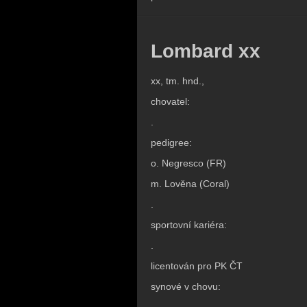
Lombard xx
xx, tm. hnd.,
chovatel:
.
pedigree:
o. Negresco (FR)
m. Lověna (Coral)
.
sportovní kariéra:
.
licentován pro PK ČT
synové v chovu: