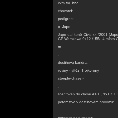
xxm tm. hnd.,
chovatel:
pedigree:
o: Jape
Jape dal koně Civis xx *2001 (Jap
GP Warszawa 0+12 /155/, 4.místo G
m:
.
dostihová kariéra:
roviny - vítěz Trojkoruny
steeple-chase -
.
licentován do chovu A1/1 , do PK C
potomstvo v dostihovém provozu:
.
potomstvo ve sportu: