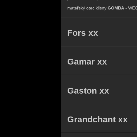
mateřský otec klisny
GOMBA
- WEG 
Fors xx
Gamar xx
Gaston xx
Grandchant xx