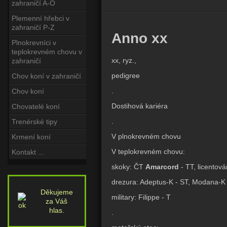
zahraničí A-O
Plemenní hřebci v
zahraničí P-Z
Anno xx
Plnokrevníci v
teplokrevném chovu v
xx, ryz.,
zahraničí
pedigree
Chov koní v zahraničí
.
Chov koní
Dostihová kariéra
Chovatelé koní
.
Trenérské tipy
V plnokrevném chovu
Krmení koní
V teplokrevném chovu:
Kontakt ...
skoky: ČT
Amarcord
- TT, licentová
drezura: Adeptus-K - ST, Modana-K 
Děkujeme
military: Filippe - T
za Váš
hlas.
.