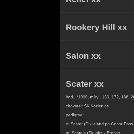
Rookery Hill xx
Salon xx
Scater xx
hnd., *1990, míry:
160, 172, 188, 
chovatel:
SK Kozienice
pedigree:
o: Scater (Dixileland po Conor Pass
m: Scatola (Skunks x Erotyk)