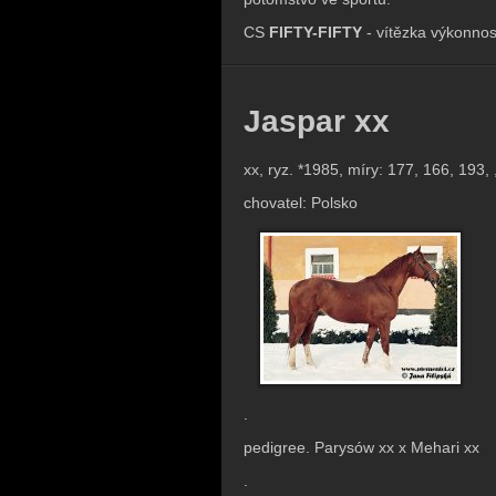
CS
FIFTY-FIFTY
- vítězka výkonnos
Jaspar xx
xx, ryz. *1985, míry: 177, 166, 193,
chovatel: Polsko
.
pedigree. Parysów xx x Mehari xx
.