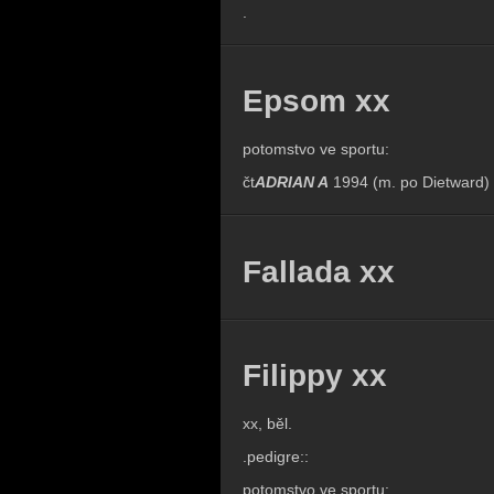
.
Epsom xx
potomstvo ve sportu:
čt
ADRIAN A
1994 (m. po Dietward) -
Fallada xx
Filippy xx
xx, běl.
.pedigre::
potomstvo ve sportu: