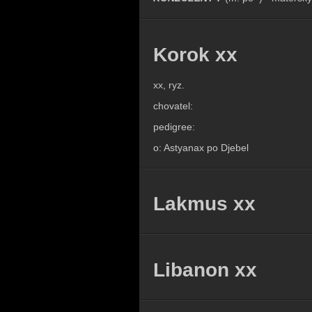
Korok xx
xx, ryz.
chovatel:
pedigree:
o: Astyanax po Djebel
Lakmus xx
Libanon xx