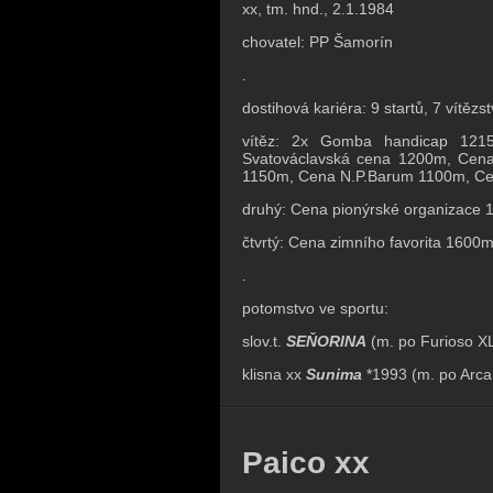
xx, tm. hnd., 2.1.1984
chovatel: PP Šamorín
.
dostihová kariéra: 9 startů, 7 vítězs
vítěz: 2x Gomba handicap 121
Svatováclavská cena 1200m, Cena
1150m, Cena N.P.Barum 1100m, Cena
druhý: Cena pionýrské organizace 
čtvrtý: Cena zimního favorita 160
.
potomstvo ve sportu:
slov.t.
SEŇORINA
(m. po Furioso XL
klisna xx
Sunima
*
1993 (m. po Arcar
Paico xx