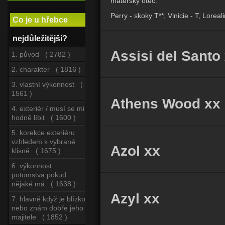
mateřský otec:
Perry - skoky T**, Vinicie - T, Loreal
Co je u hřebce
nejdůležitější?
Assisi del Santo
1. původ ( 2782 )
2. charakter ( 1816 )
3. vlastní výkonnost (
1561 )
Athens Wood xx
4. exteriér / musí se mi
hodně líbit ( 1600 )
5. korekce exteriéru
vzhledem k vybrané
Azol xx
klisně ( 1675 )
6. výkonnost
potomstva pokud
nějaké má ( 1638 )
Azyl xx
7. hlavně když je blízko
nebo znám dobře jeho
majitele ( 1852 )