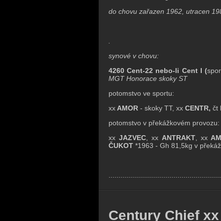
do chovu zařazen 1962, utracen 198
.
synové v chovu:
4260 Cent-22 nebo-li Cent I (
spor
MGT Honorace skoky ST
potomstvo ve sportu:
xx
AMOR
- skoky TT, xx
CENTR,
čt
potomstvo v překážkovém provozu:
xx
JAZVEC
, xx
ANTRAKT
, xx
A
ČUKOT
*1963 - Gh 81,5kg v překáž
.........................................................
Century Chief xx