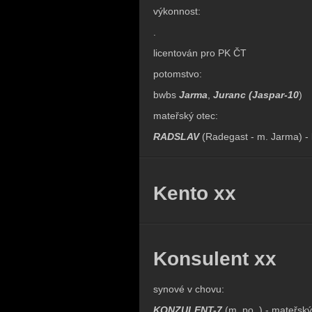
výkonnost:
.
licentován pro PK ČT
potomstvo:
bwbs
Jarma
,
Juranc (Jaspar-10
)
mateřský otec:
RADSLAV
(Radegast - m. Jarma) - 
Kento xx
Konsulent xx
synové v chovu:
KONZULENT-7
(m. po ) - mateřský