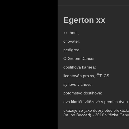
Egerton xx
xx, hnd.,
chovatel:
pedigree:
O Groom Dancer
dostihová kariéra:
licentován pro xx, ČT, CS
synové v chovu:
potomstvo dostihové:
dva klasičtí vítězové v prvních dvo
ukazuje se jako dobrý otec překážk
(m. po Beccari) - 2016 vítězka Ceny
.