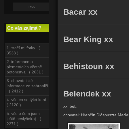
RSS
Bacar xx
Co vás zajímá ?
Bear King xx
1. stačí mi fotky (
3538 )
2. informace o
Behistoun xx
plemenících včetně
potomstva ( 2631 )
3. chovatelské
informace ze zahraničí
( 2412 )
Belendek xx
4. vše co se týká koní
( 2120 )
xx, běl.,
5. vše o čem jsem
chovatel: Hřebčín Dióspuszta Maďa
ještě neslyšel(a) (
2271 )