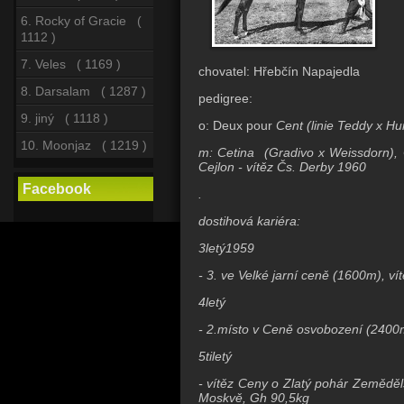
6. Rocky of Gracie (
1112 )
7. Veles ( 1169 )
chovatel: Hřebčín Napajedla
8. Darsalam ( 1287 )
pedigree:
9. jiný ( 1118 )
o:
Deux pour
Cent (linie Teddy x Hu
10. Moonjaz ( 1219 )
m: Cetina (Gradivo x Weissdorn), C
Cejlon - vítěz Čs. Derby 1960
Facebook
.
dostihová kariéra:
3letý1959
- 3. ve Velké jarní ceně (1600m), v
4letý
- 2.místo v Ceně osvobození (2400m
5tiletý
- vítěz Ceny o Zlatý pohár Zemědě
Moskvě, Gh 90,5kg