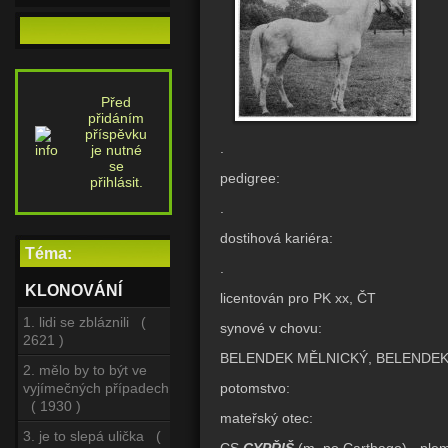
Před
přidáním
příspěvku
.
je nutné
se
pedigree:
přihlásit.
.
dostihová kariéra:
Téma:
.
KLONOVÁNÍ
licentován pro PK xx, ČT
1. lidi se zbláznili (
synové v chovu:
2621 )
BELENDEK MĚLNICKÝ, BELENDE
2. mělo by to být ve
potomstvo:
vyjímečných případech
( 1930 )
mateřský otec:
3. je to slepá ulička (
CS
CYPŘIŠ
(m. po Carthago) - ple