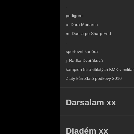
.
pedigree:
o: Dara Monarch
m: Duella po Sharp End
.
sportovní kariéra:
j. Radka Dvořáková
šampion 5ti a 6tiletých KMK v milita
Zlatý kůň Zlaté podkovy 2010
Darsalam xx
Diadém xx