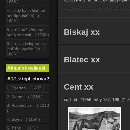
1858 )
---------------------------------------------
4. nikdy bych klonem
nepřipouštěl(a) (
1862 )
5. proč ne? věda se
Biskaj xx
nedá zastavit ( 1938 )
6. ne, ale i slepou ulici
je třeba vyzkoušet (
1885 )
Blatec xx
Aktuálně nejlepší
A1/1 v tepl. chovu?
Cent xx
1. Egerton ( 1497 )
2. Damon ( 1215 )
xx, hnd., *1956, míry 167, 198, 21.
3. Rosensturm ( 1213
)
4. Scyris ( 1154 )
5. Tiznit ( 1161 )