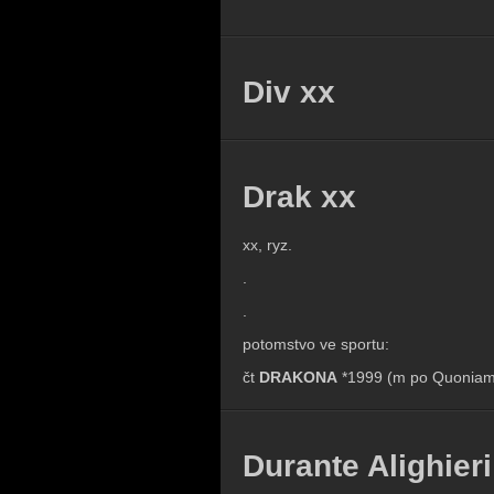
Div xx
Drak xx
xx, ryz.
.
.
potomstvo ve sportu:
čt
DRAKONA
*1999 (m po Quoniam II
Durante Alighieri