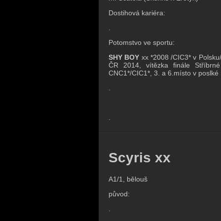
Dostihová kariéra:
.
Potomstvo ve sportu:
SHY BOY
xx *2008 /CIC3* v Polsku
ČR 2014, vítězka finále Stříb
CNC1*/CIC1*, 3. a 6.místo v poslk
.
.
Scyris xx
A1/1, bělouš
původ:
.