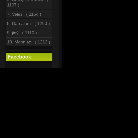
1107 )
7. Veles ( 1164 )
8. Darsalam ( 1280 )
9. jiný ( 1110 )
10. Moonjaz ( 1212 )
Facebook