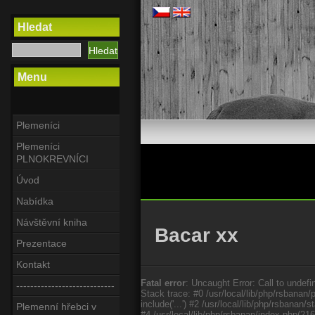
Hledat
Menu
Plemeníci
Plemeníci
PLNOKREVNÍCI
Úvod
Nabídka
Návštěvní kniha
Bacar xx
Prezentace
Kontakt
Fatal error
: Uncaught Error: Call to undefi
----------------------------
Stack trace: #0 /usr/local/lib/php/rsbanan/
include('...') #2 /usr/local/lib/php/rsbana
Plemenní hřebci v
#4 /usr/local/lib/php/rsbanan/index.php(21