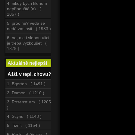
4. nikdy bych klonem
nepřipouštěl(a) (
1857 )
5. proč ne? věda se
nedá zastavit ( 1933 )
6. ne, ale i slepou ulici
je třeba vyzkoušet (
1879 )
Aktuálně nejlepší
A1/1 v tepl. chovu?
1. Egerton ( 1491 )
2. Damon ( 1210 )
3. Rosensturm ( 1205
)
4. Scyris ( 1148 )
5. Tiznit ( 1154 )
6. Rocky of Gracie (