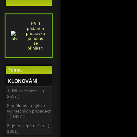
Před
přidáním
příspěvku
je nutné
se
přihlásit.
Téma:
KLONOVÁNÍ
1. lidi se zbláznili (
2617 )
2. mělo by to být ve
vyjímečných případech
( 1927 )
3. je to slepá ulička (
1851 )