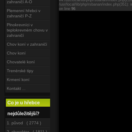
zahraničí A-O
/usr/local/lib/php/rsbanan/index.php(351): i
on line
96
Plemenní hřebci v
zahraničí P-Z
Plnokrevníci v
teplokrevném chovu v
zahraničí
Chov koní v zahraničí
Chov koní
Chovatelé koní
Trenérské tipy
Krmení koní
Kontakt ...
Co je u hřebce
nejdůležitější?
1. původ ( 2774 )
2. charakter ( 1811 )