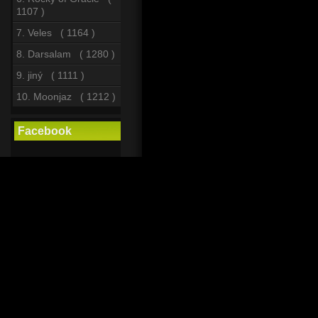
1107 )
7. Veles ( 1164 )
8. Darsalam ( 1280 )
9. jiný ( 1111 )
10. Moonjaz ( 1212 )
Facebook