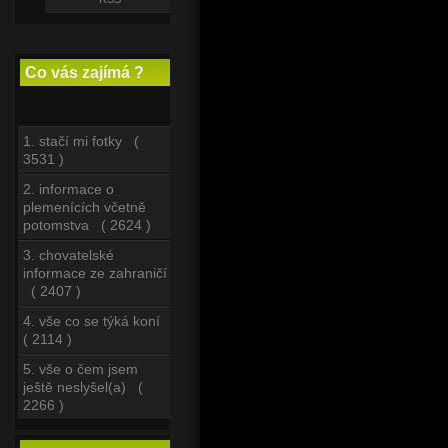
Co vás zajímá ?
1. stačí mi fotky (
3531 )
2. informace o
plemenících včetně
potomstva ( 2624 )
3. chovatelské
informace ze zahraničí
( 2407 )
4. vše co se týká koní
( 2114 )
5. vše o čem jsem
ještě neslyšel(a) (
2266 )