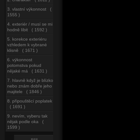
3. vlastní výkonnost (
1555 )
4. exteriér / musí se mi
hodně líbit ( 1592 )
5. korekce exteriéru
vzhledem k vybrané
klisně ( 1671 )
6. výkonnost
potomstva pokud
nějaké má ( 1631 )
7. hlavně když je blízko
nebo znám dobře jeho
majitele ( 1846 )
8. připouštěcí poplatek
( 1691 )
9. nevím, vyberu tak
nějak podle oka (
1599 )
RSS