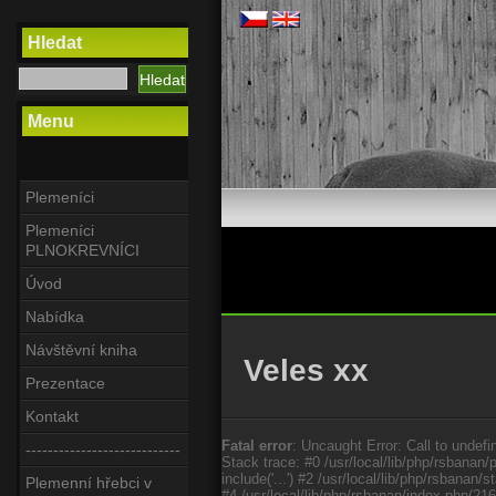
Hledat
Menu
Plemeníci
Plemeníci
PLNOKREVNÍCI
Úvod
Nabídka
Návštěvní kniha
Veles xx
Prezentace
Kontakt
Fatal error
: Uncaught Error: Call to undefi
----------------------------
Stack trace: #0 /usr/local/lib/php/rsbanan/
include('...') #2 /usr/local/lib/php/rsbana
Plemenní hřebci v
#4 /usr/local/lib/php/rsbanan/index.php(21