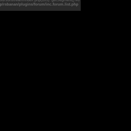
php/rsbanan/plugins/forum/inc.forum.list.php