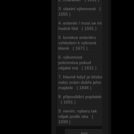
3. vlastní výkonnost (
1555 )
4. exteriér / musí se mi
hodně líbit ( 1591 )
5. korekce exteriéru
vzhledem k vybrané
klisně ( 1671 )
6. výkonnost
potomstva pokud
nějaké má ( 1631 )
7. hlavně když je blízko
nebo znám dobře jeho
majitele ( 1846 )
8. připouštěcí poplatek
( 1691 )
9. nevím, vyberu tak
nějak podle oka (
1599 )
RSS