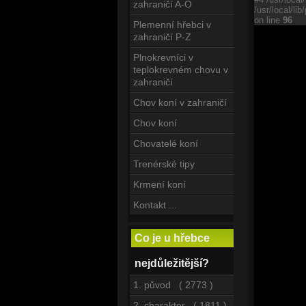
zahraničí A-O
/usr/local/li
on line
96
Plemenní hřebci v
zahraničí P-Z
Plnokrevníci v
teplokrevném chovu v
zahraničí
Chov koní v zahraničí
Chov koní
Chovatelé koní
Trenérské tipy
Krmení koní
Kontakt ...
Co je u hřebce
nejdůležitější?
1. původ ( 2773 )
2. charakter ( 1811 )