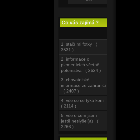
Co vás zajímá ?
1. stačí mi fotky (
3531 )
2. informace o
plemenících včetně
potomstva ( 2624 )
3. chovatelské
informace ze zahraničí
( 2407 )
4. vše co se týká koní
( 2114 )
5. vše o čem jsem
ještě neslyšel(a) (
2266 )