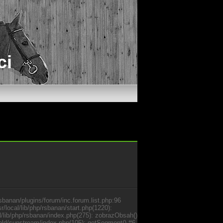
ci
rsbanan/plugins/forum/inc.forum.list.php:96
r/local/lib/php/rsbanan/start.php(1220):
cal/lib/php/rsbanan/index.php(275): zobrazObsah()
s_old/sunstream/index.php(105): getSegment() #6