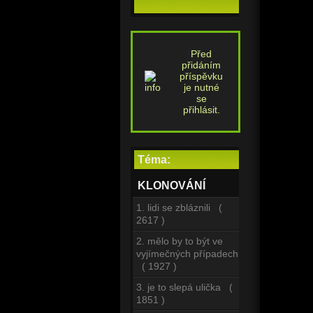
Před
přidáním
příspěvku
je nutné
se
přihlásit.
Téma:
KLONOVÁNÍ
1. lidi se zbláznili (
2617 )
2. mělo by to být ve
vyjímečných případech
( 1927 )
3. je to slepá ulička (
1851 )