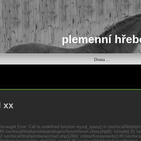
plemenní hřeb
Doma ...
l xx
Uncaught Error: Call to undefined function mysql_query() in /usr/local/lib/php/
#0 /usr/local/lib/php/rsbanan/plugins/forum/forum.show.php(6): include() #1 /us
) #2 /usr/local/lib/php/rsbanan/start.php(1266): zobrazKomponenty() #3 /usr/lo
l/lib/php/rsbanan/index.php(216): event() #5 /usr/local/lib/php/rsbanan/theme