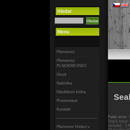
Hledat
Menu
Plemeníci
Plemeníci
PLNOKREVNÍCI
Úvod
Nabídka
Návštěvní kniha
Sea
Prezentace
Kontakt
Fatal error
: 
----------------------------
Stack trace: 
include('...'
Plemenní hřebci v
#4 /usr/loca