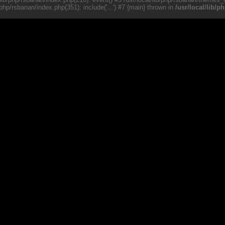
b/php/rsbanan/index.php(351): include('...') #7 {main} thrown in
/usr/local/lib/