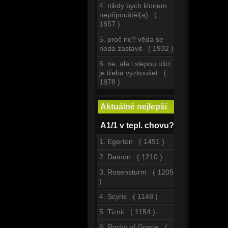
4. nikdy bych klonem
nepřipouštěl(a) (
1857 )
5. proč ne? věda se
nedá zastavit ( 1932 )
6. ne, ale i slepou ulici
je třeba vyzkoušet (
1878 )
Aktuálně nejlepší
A1/1 v tepl. chovu?
1. Egerton ( 1491 )
2. Damon ( 1210 )
3. Rosensturm ( 1205
)
4. Scyris ( 1148 )
5. Tiznit ( 1154 )
6. Rocky of Gracie (