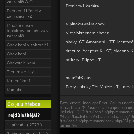
zahraničí A-O
Dostihová kariéra
Plemenní hřebci v
.
zahraničí P-Z
V plnokrevném chovu
Plnokrevníci v
teplokrevném chovu v
V teplokrevném chovu:
zahraničí
skoky: ČT
Amarcord
- TT, licentová
Chov koní v zahraničí
drezura: Adeptus-K - ST, Modana-K 
Chov koní
military: Filippe - T
Chovatelé koní
.
Trenérské tipy
mateřský otec:
Krmení koní
Perry - skoky T**, Vinicie - T, Loreal
Kontakt ...
Fatal error
: Uncaught Error: Call to undefi
Co je u hřebce
Stack trace: #0 /usr/local/lib/php/rsbanan/
include('...') #2 /usr/local/lib/php/rsbana
nejdůležitější?
#4 /usr/local/lib/php/rsbanan/index.php(21
/usr/local/lib/php/rsbanan/index.php(351): i
1. původ ( 2773 )
on line
96
2. charakter ( 1811 )