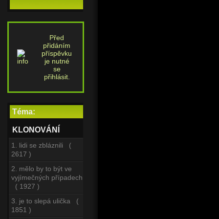
Před
přidáním
příspěvku
je nutné
se
přihlásit.
Téma:
KLONOVÁNÍ
1. lidi se zbláznili (
2617 )
2. mělo by to být ve
vyjímečných případech
( 1927 )
3. je to slepá ulička (
1851 )