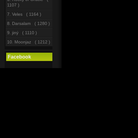
1107 )
7. Veles ( 1164 )
8. Darsalam ( 1280 )
9. jiný ( 1110 )
10. Moonjaz ( 1212 )
Facebook