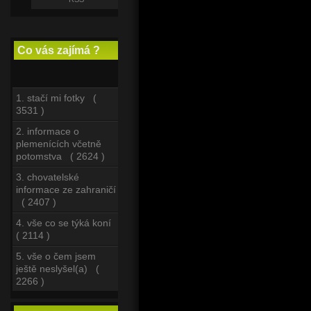
Co vás zajímá ?
1. stačí mi fotky (
3531 )
2. informace o
plemenících včetně
potomstva ( 2624 )
3. chovatelské
informace ze zahraničí
( 2407 )
4. vše co se týká koní
( 2114 )
5. vše o čem jsem
ještě neslyšel(a) (
2266 )