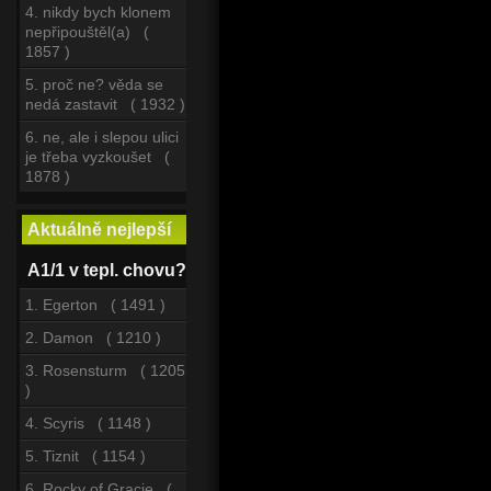
4. nikdy bych klonem
nepřipouštěl(a) (
1857 )
5. proč ne? věda se
nedá zastavit ( 1932 )
6. ne, ale i slepou ulici
je třeba vyzkoušet (
1878 )
Aktuálně nejlepší
A1/1 v tepl. chovu?
1. Egerton ( 1491 )
2. Damon ( 1210 )
3. Rosensturm ( 1205
)
4. Scyris ( 1148 )
5. Tiznit ( 1154 )
6. Rocky of Gracie (