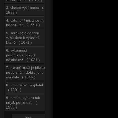
3. vlastní výkonnost (
1555 )
4. exteriér / musí se mi
hodně líbit ( 1591 )
5. korekce exteriéru
vzhledem k vybrané
klisně ( 1671 )
6. výkonnost
potomstva pokud
nějaké má ( 1631 )
7. hlavně když je blízko
nebo znám dobře jeho
majitele ( 1846 )
8. připouštěcí poplatek
( 1691 )
9. nevím, vyberu tak
nějak podle oka (
1599 )
RSS