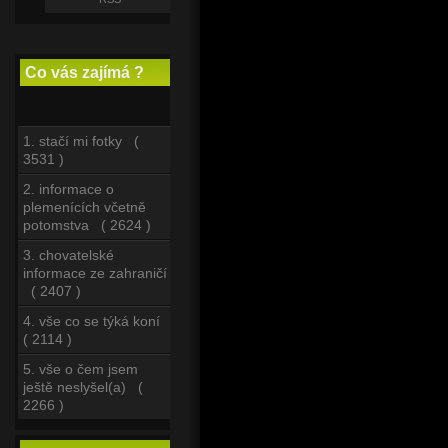
Co vás zajímá ?
1. stačí mi fotky (
3531 )
2. informace o
plemenících včetně
potomstva ( 2624 )
3. chovatelské
informace ze zahraničí
( 2407 )
4. vše co se týká koní
( 2114 )
5. vše o čem jsem
ještě neslyšel(a) (
2266 )