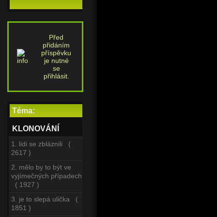
Před
přidáním
příspěvku
je nutné
se
přihlásit.
Téma:
KLONOVÁNÍ
1. lidi se zbláznili (
2617 )
2. mělo by to být ve
vyjímečných případech
( 1927 )
3. je to slepá ulička (
1851 )