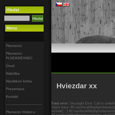
Hledat
Menu
Plemeníci
Plemeníci
PLNOKREVNÍCI
Úvod
Nabídka
Návštěvní kniha
Hviezdar xx
Prezentace
Kontakt
Fatal error
: Uncaught Error: Call to undefi
----------------------------
Stack trace: #0 /usr/local/lib/php/rsbanan/
include('...') #2 /usr/local/lib/php/rsbana
Plemenní hřebci v
#4 /usr/local/lib/php/rsbanan/index.php(21