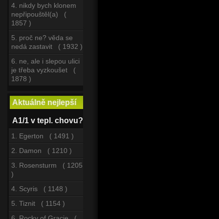
4. nikdy bych klonem
nepřipouštěl(a) (
1857 )
5. proč ne? věda se
nedá zastavit ( 1932 )
6. ne, ale i slepou ulici
je třeba vyzkoušet (
1878 )
Aktuálně nejlepší
A1/1 v tepl. chovu?
1. Egerton ( 1491 )
2. Damon ( 1210 )
3. Rosensturm ( 1205
)
4. Scyris ( 1148 )
5. Tiznit ( 1154 )
6. Rocky of Gracie (