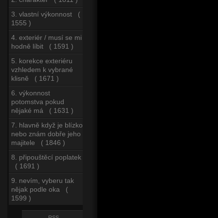
3. vlastní výkonnost (
1555 )
4. exteriér / musí se mi
hodně líbit ( 1591 )
5. korekce exteriéru
vzhledem k vybrané
klisně ( 1671 )
6. výkonnost
potomstva pokud
nějaké má ( 1631 )
7. hlavně když je blízko
nebo znám dobře jeho
majitele ( 1846 )
8. připouštěcí poplatek
( 1691 )
9. nevím, vyberu tak
nějak podle oka (
1599 )
RSS