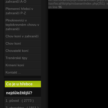
zahraničí A-O
/usr/local/lib/php/rsbanan/index.php(351): i
on line
96
Plemenní hřebci v
zahraničí P-Z
Plnokrevníci v
teplokrevném chovu v
zahraničí
Chov koní v zahraničí
Chov koní
Chovatelé koní
Trenérské tipy
Krmení koní
Kontakt ...
Co je u hřebce
nejdůležitější?
1. původ ( 2773 )
2. charakter ( 1811 )