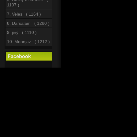
1107 )
7. Veles ( 1164 )
8. Darsalam ( 1280 )
9. jiný ( 1110 )
10. Moonjaz ( 1212 )
Facebook