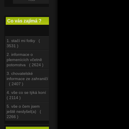
Co vás zajímá ?
1. stačí mi fotky (
3531 )
2. informace o
plemenících včetně
potomstva ( 2624 )
3. chovatelské
informace ze zahraničí
( 2407 )
4. vše co se týká koní
( 2114 )
5. vše o čem jsem
ještě neslyšel(a) (
2266 )