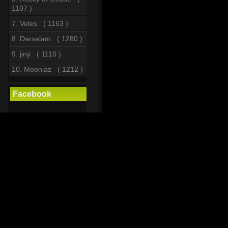
1107 )
7. Veles ( 1163 )
8. Darsalam ( 1280 )
9. jiný ( 1110 )
10. Moonjaz ( 1212 )
Facebook