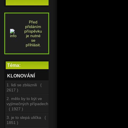
Před
přidáním
příspěvku
je nutné
se
přihlásit.
Téma:
KLONOVÁNÍ
1. lidi se zbláznili (
2617 )
2. mělo by to být ve
vyjímečných případech
( 1927 )
3. je to slepá ulička (
1851 )