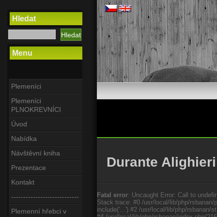
Hledat
Menu
Plemeníci
Plemeníci
PLNOKREVNÍCI
Úvod
Nabídka
Návštěvní kniha
Durante Alighieri
Prezentace
Kontakt
Fatal error
: Uncaught Error: Call to undefi
----------------------------
Stack trace: #0 /usr/local/lib/php/rsbanan/
include('...') #2 /usr/local/lib/php/rsbana
Plemenní hřebci v
#4 /usr/local/lib/php/rsbanan/index.php(21