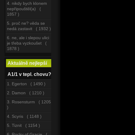
4. nikdy bych klonem
nepřipouštěl(a) (
1857 )
5. proč ne? věda se
nedá zastavit ( 1932 )
6. ne, ale i slepou ulici
je třeba vyzkoušet (
1878 )
Aktuálně nejlepší
A1/1 v tepl. chovu?
1. Egerton ( 1490 )
2. Damon ( 1210 )
3. Rosensturm ( 1205
)
4. Scyris ( 1148 )
5. Tiznit ( 1154 )
6. Rocky of Gracie (