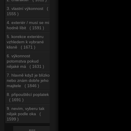
3. vlastní výkonnost (
1555 )
4. exteriér / musí se mi
hodně líbit ( 1591 )
5. korekce exteriéru
vzhledem k vybrané
klisně ( 1671 )
6. výkonnost
potomstva pokud
nějaké má ( 1631 )
7. hlavně když je blízko
nebo znám dobře jeho
majitele ( 1846 )
8. připouštěcí poplatek
( 1691 )
9. nevím, vyberu tak
nějak podle oka (
1599 )
RSS