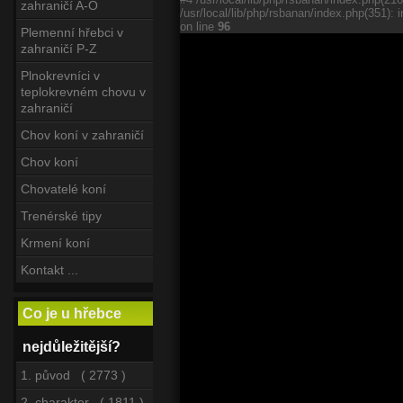
zahraničí A-O
/usr/local/lib/php/rsbanan/index.php(351): i
on line
96
Plemenní hřebci v
zahraničí P-Z
Plnokrevníci v
teplokrevném chovu v
zahraničí
Chov koní v zahraničí
Chov koní
Chovatelé koní
Trenérské tipy
Krmení koní
Kontakt ...
Co je u hřebce
nejdůležitější?
1. původ ( 2773 )
2. charakter ( 1811 )