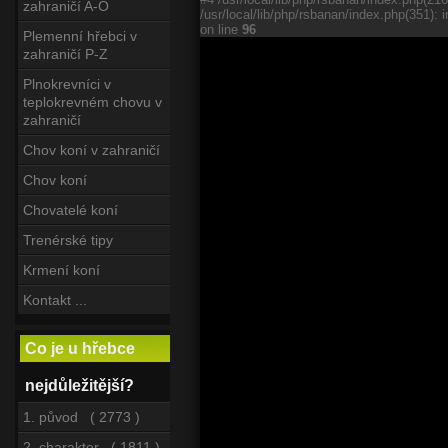
zahraničí A-O
/usr/local/lib/php/rsbanan/index.php(351): i
on line
96
Plemenní hřebci v
zahraničí P-Z
Plnokrevníci v
teplokrevném chovu v
zahraničí
Chov koní v zahraničí
Chov koní
Chovatelé koní
Trenérské tipy
Krmení koní
Kontakt ...
Co je u hřebce
nejdůležitější?
1. původ ( 2773 )
2. charakter ( 1811 )