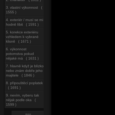
3. vlastní výkonnost (
1555 )
4. exteriér / musí se mi
hodně líbit ( 1591 )
5. korekce exteriéru
vzhledem k vybrané
klisně ( 1671 )
6. výkonnost
potomstva pokud
nějaké má ( 1631 )
7. hlavně když je blízko
nebo znám dobře jeho
majitele ( 1846 )
8. připouštěcí poplatek
( 1691 )
9. nevím, vyberu tak
nějak podle oka (
1599 )
RSS