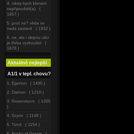
4. nikdy bych klonem
nepřipouštěl(a) (
1857 )
5. proč ne? věda se
nedá zastavit ( 1932 )
6. ne, ale i slepou ulici
je třeba vyzkoušet (
1878 )
Aktuálně nejlepší
A1/1 v tepl. chovu?
1. Egerton ( 1490 )
2. Damon ( 1210 )
3. Rosensturm ( 1205
)
4. Scyris ( 1148 )
5. Tiznit ( 1154 )
6. Rocky of Gracie (