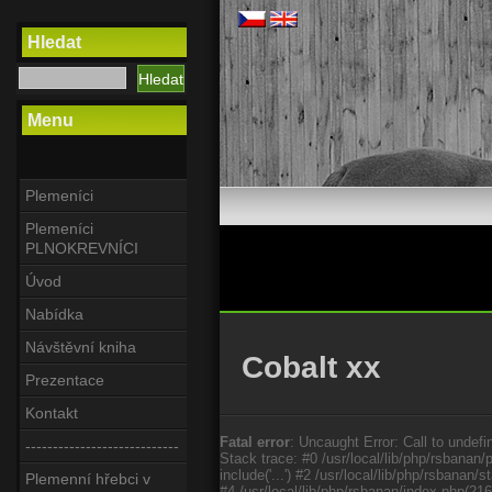
Hledat
Menu
Plemeníci
Plemeníci
PLNOKREVNÍCI
Úvod
Nabídka
Návštěvní kniha
Cobalt xx
Prezentace
Kontakt
Fatal error
: Uncaught Error: Call to undefi
----------------------------
Stack trace: #0 /usr/local/lib/php/rsbanan/
include('...') #2 /usr/local/lib/php/rsbana
Plemenní hřebci v
#4 /usr/local/lib/php/rsbanan/index.php(21