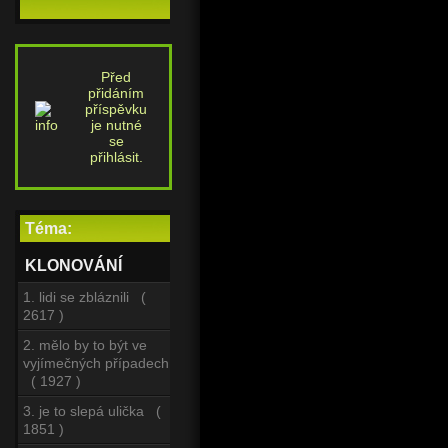
Před
přidáním
příspěvku
je nutné
se
přihlásit.
Téma:
KLONOVÁNÍ
1. lidi se zbláznili (
2617 )
2. mělo by to být ve
vyjímečných případech
( 1927 )
3. je to slepá ulička (
1851 )