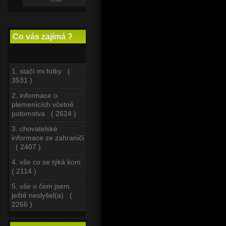
Co vás zajímá ?
1. stačí mi fotky (
3531 )
2. informace o
plemenících včetně
potomstva ( 2624 )
3. chovatelské
informace ze zahraničí
( 2407 )
4. vše co se týká koní
( 2114 )
5. vše o čem jsem
ještě neslyšel(a) (
2266 )