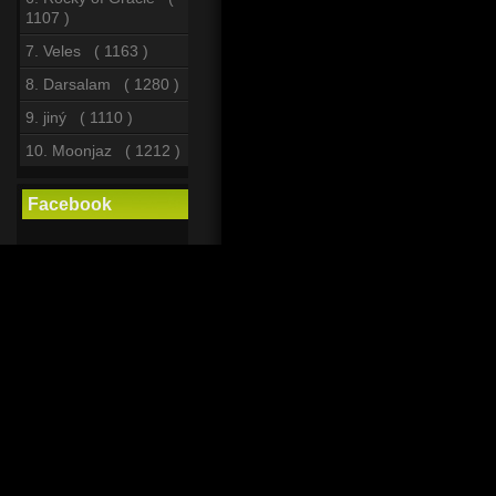
1107 )
7. Veles ( 1163 )
8. Darsalam ( 1280 )
9. jiný ( 1110 )
10. Moonjaz ( 1212 )
Facebook