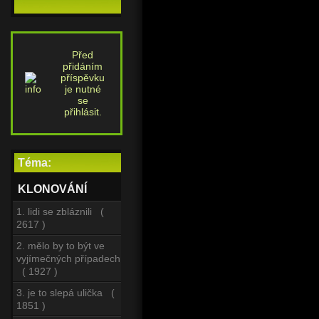
Před
přidáním
příspěvku
je nutné
se
přihlásit.
Téma:
KLONOVÁNÍ
1. lidi se zbláznili (
2617 )
2. mělo by to být ve
vyjímečných případech
( 1927 )
3. je to slepá ulička (
1851 )