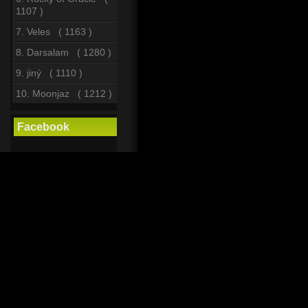
1107 )
7. Veles ( 1163 )
8. Darsalam ( 1280 )
9. jiný ( 1110 )
10. Moonjaz ( 1212 )
Facebook