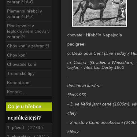
zahraničí A-O
Plemenní hřebci v
zahraničí P-Z
Plnokrevníci v
teplokrevném chovu v
chovatel: Hřebčín Napajedla
zahraničí
pedigree:
Chov koní v zahraničí
o:
Deux pour
Cent (linie Teddy x Hu
Chov koní
m: Cetina (Gradivo x Weissdorn), C
Chovatelé koní
Cejlon - vítěz Čs. Derby 1960
Trenérské tipy
.
Krmení koní
dostihová kariéra:
Kontakt ...
3letý1959
- 3. ve Velké jarní ceně (1600m), v
Co je u hřebce
4letý
nejdůležitější?
- 2.místo v Ceně osvobození (2400m
1. původ ( 2773 )
5tiletý
2. charakter ( 1811 )