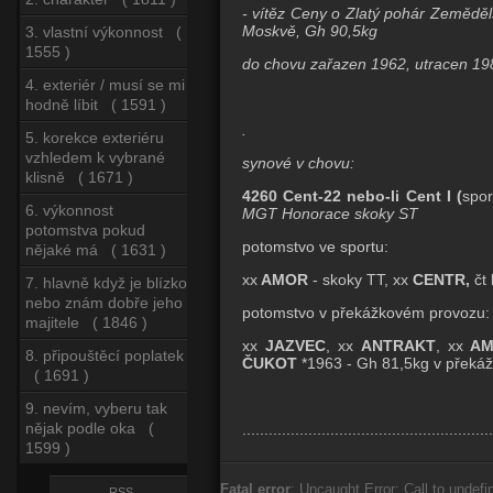
- vítěz Ceny o Zlatý pohár Zemědě
Moskvě, Gh 90,5kg
3. vlastní výkonnost (
1555 )
do chovu zařazen 1962, utracen 198
4. exteriér / musí se mi
hodně líbit ( 1591 )
.
5. korekce exteriéru
vzhledem k vybrané
synové v chovu:
klisně ( 1671 )
4260 Cent-22 nebo-li Cent I (
spor
6. výkonnost
MGT Honorace skoky ST
potomstva pokud
potomstvo ve sportu:
nějaké má ( 1631 )
xx
AMOR
- skoky TT, xx
CENTR,
čt
7. hlavně když je blízko
nebo znám dobře jeho
potomstvo v překážkovém provozu:
majitele ( 1846 )
xx
JAZVEC
, xx
ANTRAKT
, xx
A
8. připouštěcí poplatek
ČUKOT
*1963 - Gh 81,5kg v překáž
( 1691 )
9. nevím, vyberu tak
nějak podle oka (
.........................................................
1599 )
Fatal error
: Uncaught Error: Call to undefi
RSS