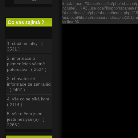
Stack trace: #0 /usr/local/lib/php/rsbanan/
include('...') #2 /usr/local/lib/php/rsbana
#4 /usr/local/lib/php/rsbanan/index.php(21
/usr/local/lib/php/rsbanan/index.php(351): i
on line
96
Co vás zajímá ?
1. stačí mi fotky (
3531 )
2. informace o
plemenících včetně
potomstva ( 2624 )
3. chovatelské
informace ze zahraničí
( 2407 )
4. vše co se týká koní
( 2114 )
5. vše o čem jsem
ještě neslyšel(a) (
2266 )