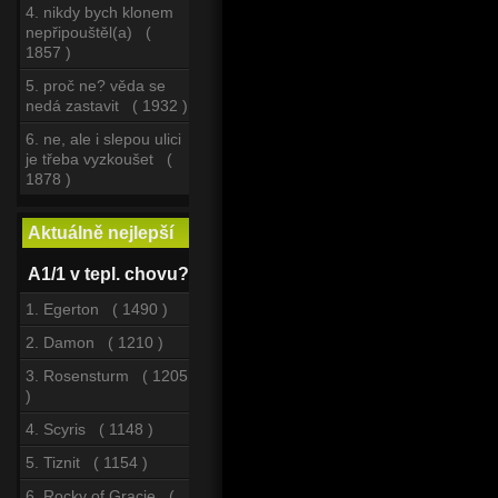
4. nikdy bych klonem
nepřipouštěl(a) (
1857 )
5. proč ne? věda se
nedá zastavit ( 1932 )
6. ne, ale i slepou ulici
je třeba vyzkoušet (
1878 )
Aktuálně nejlepší
A1/1 v tepl. chovu?
1. Egerton ( 1490 )
2. Damon ( 1210 )
3. Rosensturm ( 1205
)
4. Scyris ( 1148 )
5. Tiznit ( 1154 )
6. Rocky of Gracie (