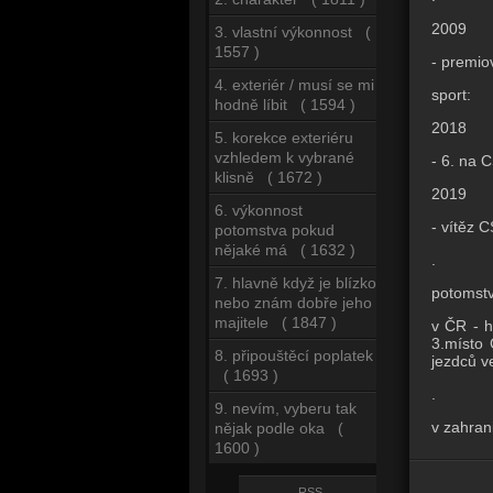
2009
3. vlastní výkonnost (
1557 )
- premio
4. exteriér / musí se mi
sport:
hodně líbit ( 1594 )
2018
5. korekce exteriéru
vzhledem k vybrané
- 6. na 
klisně ( 1672 )
2019
6. výkonnost
- vítěz 
potomstva pokud
nějaké má ( 1632 )
.
7. hlavně když je blízko
potomstv
nebo znám dobře jeho
majitele ( 1847 )
v ČR - 
3.místo
8. připouštěcí poplatek
jezdců v
( 1693 )
.
9. nevím, vyberu tak
v zahran
nějak podle oka (
1600 )
RSS