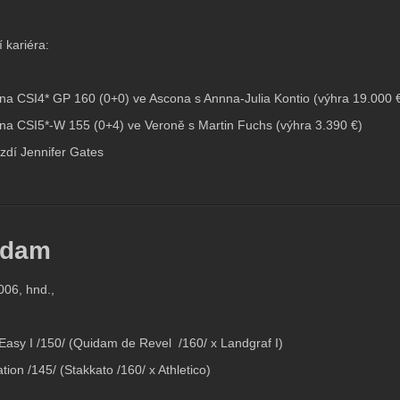
 kariéra:
 na CSI4* GP 160 (0+0) ve Ascona s Annna-Julia Kontio (výhra 19.000 
 na CSI5*-W 155 (0+4) ve Veroně s Martin Fuchs (výhra 3.390 €)
ezdí Jennifer Gates
adam
006, hnd.,
 Easy I /150/ (Quidam de Revel /160/ x Landgraf I)
ion /145/ (Stakkato /160/ x Athletico)