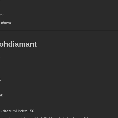
o:
 chovu:
ohdiamant
,
:
:
t:
 - drezurní index 150