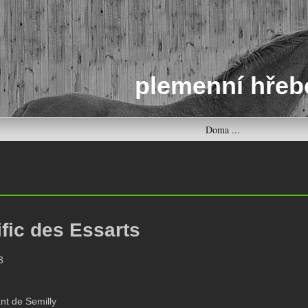
plemenní hřeb
Doma ...
fic des Essarts
3
nt de Semilly