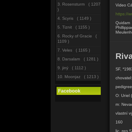
3. Rosensturm ( 1207
Video C
)
https:/
4. Scyris ( 1149 )
Quidam 
5. Tiznit ( 1155 )
Phillipp
Meulenho
6. Rocky of Gracie (
1109 )
7. Veles ( 1165 )
Riv
8. Darsalam ( 1281 )
9. jiný ( 1112 )
SF, *198
10. Moonjaz ( 1213 )
chovatel
pedigree
Facebook
O: Uriel
m: Nevad
vlastní 
160
lic. pro 