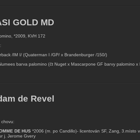
SI GOLD MD
omino, *2009, KVH 172
:
rback /IM I/ (Quaterman I /GP/ x Brandenburger /150/)
Numees barva palomino (čt Nuget x Mascarpone GF barvy palomino x I
dam de Revel
 chovu:
OMME DE HUS
*2006 (m. po Candillo)- licentován SF, Zang, 3.míst
r j. Jerome Gvery