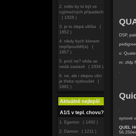
2. mělo by to být ve
vyjímečných případech
( 1928 )
QUA
3. je to slepá ulička (
1852 )
DSP, pal
4. nikdy bych klonem
pedigree
nepřipouštěl(a) (
1857 )
o: Quate
5. proč ne? věda se
m: zfdp 
nedá zastavit ( 1934 )
.
6. ne, ale i slepou ulici
je třeba vyzkoušet (
1881 )
Qui
Aktuálně nejlepší
.
A1/1 v tepl. chovu?
synové v
1. Egerton ( 1492 )
QUEL H
2. Damon ( 1211 )
56.250eu