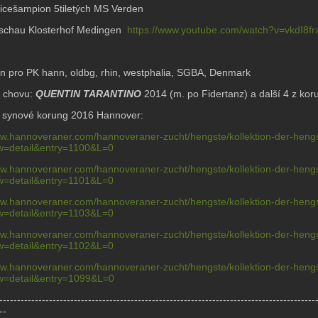
vicešampion 5tiletých MS Verden
tschau
Klosterhof Medingen
https://www.youtube.com/watch?v=vkdI8f
án pro PK hann, oldbg, rhin, westphalia, SGBA, Denmark
v chovu:
QUENTIN TARANTINO
2014 (m. po Fidertanz) a další 4 z k
 synové korung 2016 Hannover:
ww.hannoveraner.com/hannoveraner-zucht/hengste/kollektion-der-hengste
w=detail&entry=1100&L=0
ww.hannoveraner.com/hannoveraner-zucht/hengste/kollektion-der-hengste
w=detail&entry=1101&L=0
ww.hannoveraner.com/hannoveraner-zucht/hengste/kollektion-der-hengste
w=detail&entry=1103&L=0
ww.hannoveraner.com/hannoveraner-zucht/hengste/kollektion-der-hengste
w=detail&entry=1102&L=0
ww.hannoveraner.com/hannoveraner-zucht/hengste/kollektion-der-hengste
w=detail&entry=1099&L=0
-----------------------------------------------------------------------------------------
--