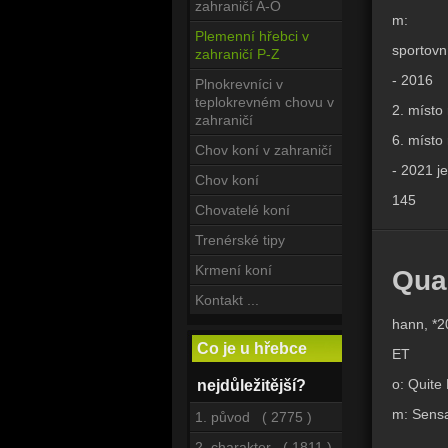
zahraničí A-O
m:
Plemenní hřebci v
sportovní
zahraničí P-Z
- 2016
Plnokrevníci v
teplokrevném chovu v
2. místo
zahraničí
6. místo
Chov koní v zahraničí
- 2021 j
Chov koní
145
Chovatelé koní
Trenérské tipy
Krmení koní
Qu
Kontakt ...
hann, *2
Co je u hřebce
ET
o: Quite
nejdůležitější?
m: Sensat
1. původ ( 2775 )
.
2. charakter ( 1811 )