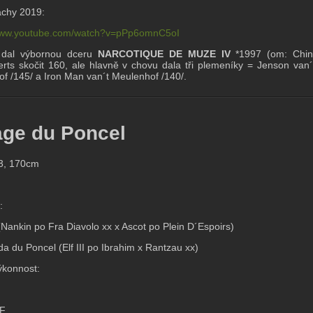
áchy 2019:
/www.youtube.com/watch?v=pPp6omnC5oI
dal výbornou dceru
NARCOTIQUE DE MUZE IV
*1997 (om: Chin
aerts skočit 160, ale hlavně v chovu dala tři plemeníky = Jenson van
f /145/ a Iron Man van´t Meulenhof /140/.
age du Poncel
3, 170cm
:
:
 (Nankin po Fra Diavolo xx x Ascot po Plein D´Espoirs)
a du Poncel (Elf III po Ibrahim x Rantzau xx)
výkonnost:
SF