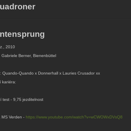
uadroner
ntensprung
yz., 2010
: Gabriele Berner, Bienenbüttel
: Quando-Quando x Donnerhall x Lauries Crusador xx
 kariéra:
 test - 9,75 jezditelnost
sta MS Verden -
https://www.youtube.com/watch?v=wCWOWxDVsQ8