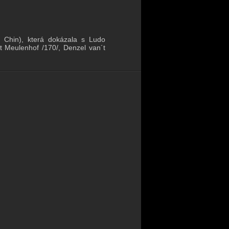
 Chin), která dokázala s Ludo
´t Meulenhof /170/, Denzel van´t