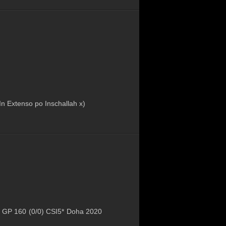
n Extenso po Inschallah x)
o v GP 160 (0/0) CSI5* Doha 2020