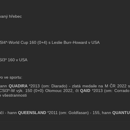
vaný hřebec
CSI4*-World Cup 160 (0+4) s Leslie Burr-Howard v USA
CSI3* 160 v USA
o ve sportu:
hann
QUADIRA
*2013 (om: Diarado) - zlatá medaile na M ČR 2022 s 
 CSI3*-W výk. 150 (0+0) Olomouc 2022, čt
QAID
*2013 (om: Corrado 
e všestrannosti
ičí - hann
QUEENSLAND
*2011 (om: Goldfasan) - 155, hann
QUANT