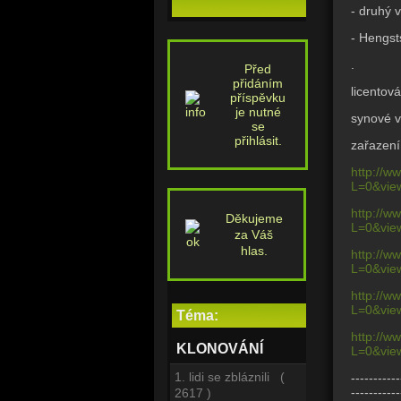
- druhý 
- Hengs
.
Před
přidáním
licentov
příspěvku
je nutné
synové 
se
přihlásit.
zařazení
http://w
L=0&vie
http://w
Děkujeme
L=0&vie
za Váš
hlas.
http://w
L=0&vie
http://w
L=0&vie
Téma:
http://w
KLONOVÁNÍ
L=0&vie
1. lidi se zbláznili (
-----------
-----------
2617 )