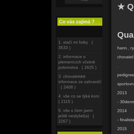
★ Q
Co vás zajímá ?
Qua
1. stačí mi fotky (
3533 )
hann., r
2. informace o
chovatel
plemenících včetně
.
potomstva ( 2625 )
pedigree
3. chovatelské
informace ze zahraničí
sportovní
( 2408 )
2013
4. vše co se týká koní
( 2115 )
- 30denní
5. vše o čem jsem
2014
ještě neslyšel(a) (
- finali
2267 )
2015