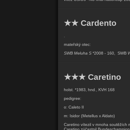
★★ Cardento
.
mateřský otec:
SWB Meluha S
*2008 - 160, SWB
W
★★★ Caretino
holst. *1983, hnd., KVH 168
pedigree:
o: Caleto II
m: Isidor (Metellus x Aldato)
Caretino vítezil v mnoha soutěžích 
Caretino zúčastnil Bundeschampio