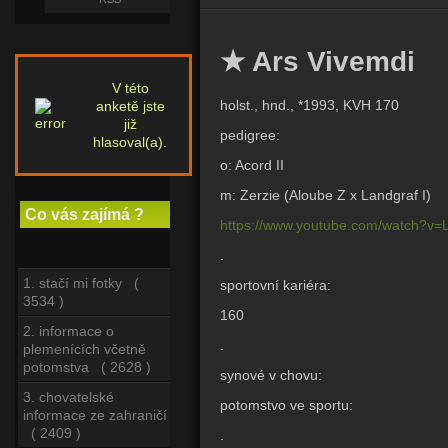
★ Ars Vivemdi
V této
holst., hnd., *1993, KVH 170
anketě jste
již
pedigree:
hlasoval(a).
o: Acord II
m: Zerzie (Aloube Z x Landgraf I)
Co vás zajímá ?
https://www.youtube.com/watch?
.
1. stačí mi fotky (
sportovní kariéra:
3534 )
160
2. informace o
.
plemenících včetně
potomstva ( 2628 )
synové v chovu:
3. chovatelské
potomstvo ve sportu:
informace ze zahraničí
( 2409 )
.