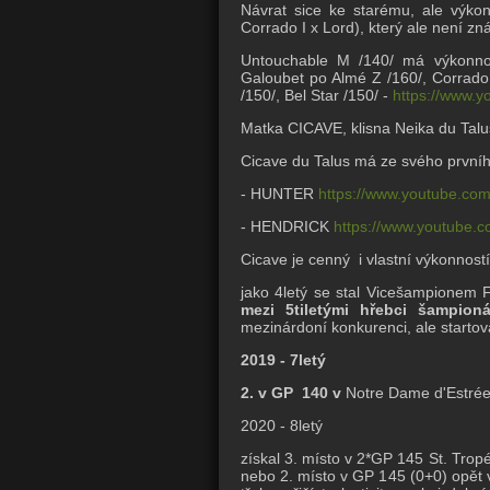
Návrat sice ke starému, ale výko
Corrado I x Lord), který ale není 
Untouchable M /140/ má výkonnos
Galoubet po Almé Z /160/, Corrado 
/150/, Bel Star /150/ -
https://www
Matka CICAVE, klisna Neika du Talus
Cicave du Talus má ze svého první
- HUNTER
https://www.youtube.c
- HENDRICK
https://www.youtube
Cicave je cenný i vlastní výkonností
jako 4letý se stal Vicešampionem 
mezi 5tiletými hřebci šampion
mezinárdoní konkurenci, ale starto
2019 - 7letý
2. v GP 140 v
Notre Dame d'Estré
2020 - 8letý
získal 3. místo v 2*GP 145 St. Trop
nebo 2. místo v GP 145 (0+0) opět v