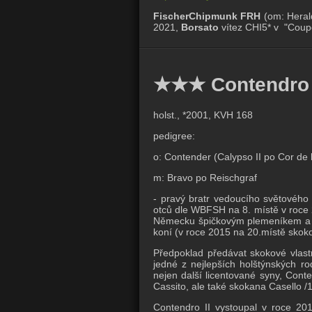
FischerChipmunk FRH
(om: Heral
2021,
Borsato
vítez CHI5* v "Coup
★★★ Contendro 
holst., *2001, KVH 168
pedigree:
o: Contender (Calypso II po Cor de 
m: Bravo po Reischgraf
- pravý bratr vedoucího světového 
otců dle WBFSH na 8. místě v roce 2
Německu špičkovým plemeníkem a me
koní (v roce 2015 na 20.místě skoko
Předpoklad předávat skokové vlastn
jedné z nejlepších holštýnských r
nejen další licentované syny, Con
Cassito, ale také skokana Casello 
Contendro II vystoupal v roce 201