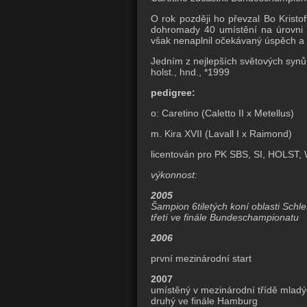
O rok později ho převzal Bo Kristo
dohromady 40 umístění na úrovni 
však nenaplnil očekávaný úspěch a 
Jedním z nejlepších světových synů
holst., hnd., *1999
pedigree:
o: Caretino (Caletto II x Metellus)
m. Kira XVII (Lavall I x Raimond)
licentován pro PK SBS, SI, HOLST,
výkonnost:
2005
Šampion 6tiletých koní oblasti
Schle
třetí ve finále Bundeschampionatu
2006
první mezinárodní start
2007
umístěný v mezinárodní třídě mladý
druhý ve finále Hamburg