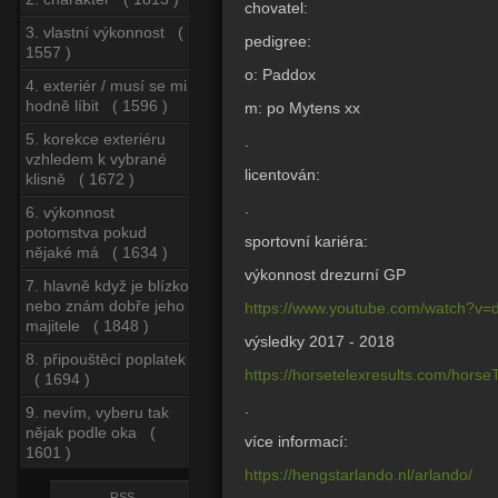
chovatel:
3. vlastní výkonnost (
pedigree:
1557 )
o: Paddox
4. exteriér / musí se mi
hodně líbit ( 1596 )
m: po Mytens xx
5. korekce exteriéru
.
vzhledem k vybrané
licentován:
klisně ( 1672 )
.
6. výkonnost
potomstva pokud
sportovní kariéra:
nějaké má ( 1634 )
výkonnost drezurní GP
7. hlavně když je blízko
nebo znám dobře jeho
https://www.youtube.com/watch?v
majitele ( 1848 )
výsledky 2017 - 2018
8. připouštěcí poplatek
https://horsetelexresults.com/horse
( 1694 )
.
9. nevím, vyberu tak
nějak podle oka (
více informací:
1601 )
https://hengstarlando.nl/arlando/
RSS