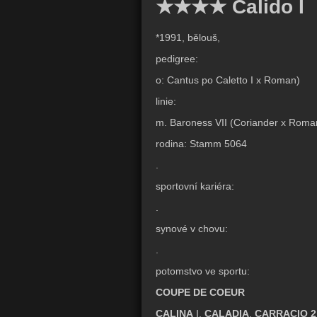
★★★★ Calido I
*1991, bělouš,
pedigree:
o: Cantus po Caletto I x Roman)
linie:
m. Baroness VII (Coriander x Roma
rodina: Stamm 5064
.
sportovní kariéra:
.
synové v chovu:
.
potomstvo ve sportu:
COUPE DE COEUR
CALINA
I,
CALADIA
,
CARRACIO 2