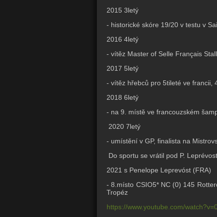
2015 3letý
- historické skóre 19/20 v testu v Sa
2016 4letý
- vítěz Master of Selle Français Stal
2017 5letý
- vítěz hřebců pro 5tileté ve franci
2018 6letý
- na 9. místě ve francouzském šam
2020 7letý
- umístění v GP, finalista na Mistro
Do sportu se vrátil pod P. Leprévo
2021 s Penelope Leprevóst (FRA)
- 8.místo CSIO5* NC (0) 145 Rotterd
Tropéz
https://www.youtube.com/watch?v