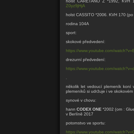
holst CARETANO Z *1992, KVH 16
Z0yz9jHjA
holst CASSITO *2006. KVH 170 (po 
rodina 104A
sport:
skokové předvedení:
https://www.youtube.com/watch?v=
drezurní předvedení:
https://www.youtube.com/watch?
.
několik let vedoucí plemeník koní
plemeníků si udržuje i ve skokovém
synové v chovu:
hann
CODEX ONE
*2002 (om : Glu
v Berlíně 2017
potomstvo ve sportu:
https://www.youtube.com/watch?v