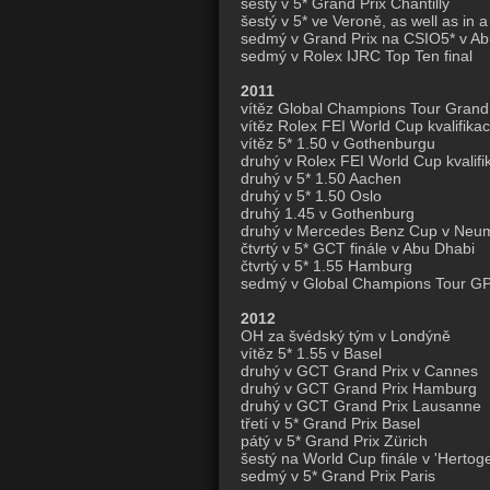
šestý v 5* Grand Prix Chantilly
šestý v 5* ve Veroně, as well as in 
sedmý v Grand Prix na CSIO5* v Ab
sedmý v Rolex IJRC Top Ten final
2011
vítěz Global Champions Tour Grand
vítěz Rolex FEI World Cup kvalifika
vítěz 5* 1.50 v Gothenburgu
druhý v Rolex FEI World Cup kvalif
druhý v 5* 1.50 Aachen
druhý v 5* 1.50 Oslo
druhý 1.45 v Gothenburg
druhý v Mercedes Benz Cup v Neu
čtvrtý v 5* GCT finále v Abu Dhabi
čtvrtý v 5* 1.55 Hamburg
sedmý v Global Champions Tour GPs 
2012
OH za švédský tým v Londýně
vítěz 5* 1.55 v Basel
druhý v GCT Grand Prix v Cannes
druhý v GCT Grand Prix Hamburg
druhý v GCT Grand Prix Lausanne
třetí v 5* Grand Prix Basel
pátý v 5* Grand Prix Zürich
šestý na World Cup finále v 'Herto
sedmý v 5* Grand Prix Paris