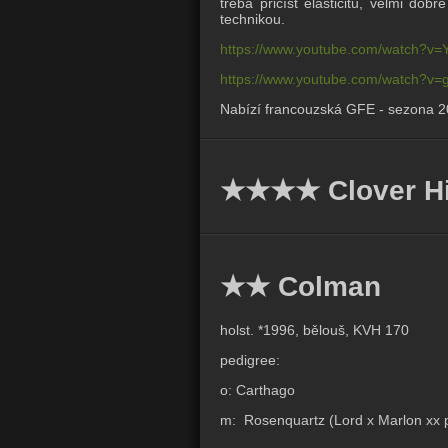
třeba přičíst elasticitu, velmi do
technikou.
https://www.youtube.com/watch?v
https://www.youtube.com/watch?
Nabízí francouzská GFE - sezona 20
★★★★ Clover Hi
★★ Colman
holst. *1996, bělouš, KVH 170
pedigree:
o: Carthago
m: Rosenquartz (Lord x Marlon xx 