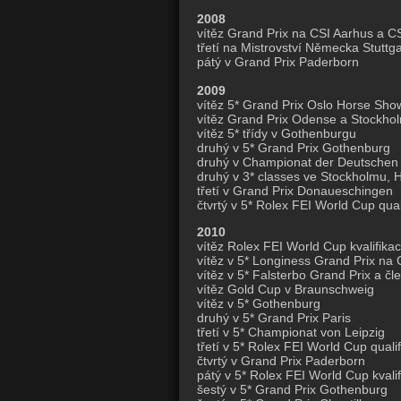
2008
vítěz Grand Prix na CSI Aarhus a C
třetí na Mistrovství Německa Stuttga
pátý v Grand Prix Paderborn
2009
vítěz 5* Grand Prix Oslo Horse Sho
vítěz Grand Prix Odense a Stockho
vítěz 5* třídy v Gothenburgu
druhý v 5* Grand Prix Gothenburg
druhý v Championat der Deutschen 
druhý v 3* classes ve Stockholmu,
třetí v Grand Prix Donaueschingen
čtvrtý v 5* Rolex FEI World Cup quali
2010
vítěz Rolex FEI World Cup kvalifik
vítěz v 5* Longiness Grand Prix na
vítěz v 5* Falsterbo Grand Prix a 
vítěz Gold Cup v Braunschweig
vítěz v 5* Gothenburg
druhý v 5* Grand Prix Paris
třetí v 5* Championat von Leipzig
třetí v 5* Rolex FEI World Cup quali
čtvrtý v Grand Prix Paderborn
pátý v 5* Rolex FEI World Cup kvali
šestý v 5* Grand Prix Gothenburg