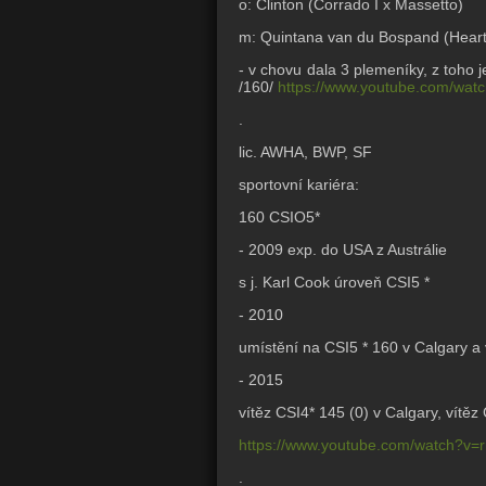
o: Clinton (Corrado I x Massetto)
m: Quintana van du Bospand (Heart
- v chovu dala 3 plemeníky, z toh
/160/
https://www.youtube.com/wat
.
lic. AWHA, BWP, SF
sportovní kariéra:
160 CSIO5*
- 2009 exp. do USA z Austrálie
s j. Karl Cook úroveň CSI5 *
- 2010
umístění na CSI5 * 160 v Calgary a 
- 2015
vítěz CSI4* 145 (0) v Calgary, vítěz
https://www.youtube.com/watch?v
.