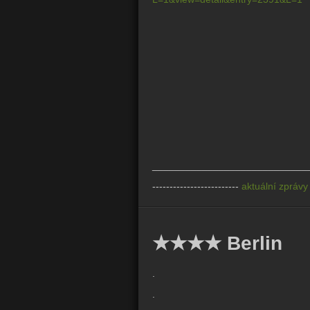
____________________________
-------------------------
aktuální zpráv
★★★★ Berlin
.
.