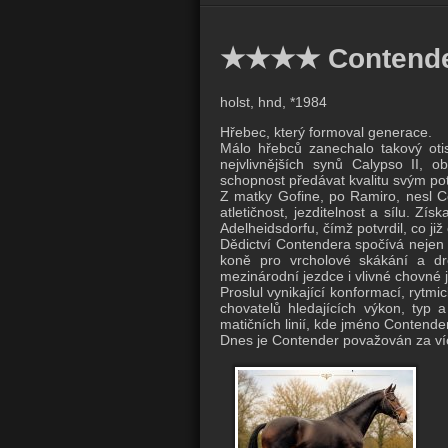
★★★★ Contend
holst, hnd, *1984
Hřebec, který formoval generace.
Málo hřebců zanechalo takový oti
nejvlivnějších synů Calypso II, 
schopnost předávat kvalitu svým p
Z matky Gofine, po Ramiro, nesl Co
atletičnost, jezditelnost a sílu. Zí
Adelheidsdorfu, čímž potvrdil, co ji
Dědictví Contendera spočívá nejen v 
koně pro vrcholové skákání a dre
mezinárodní jezdce i vlivné chovné j
Proslul vynikající konformací, rytm
chovatelů hledajících výkon, typ 
matičních linií, kde jméno Contende
Dnes je Contender považován za v