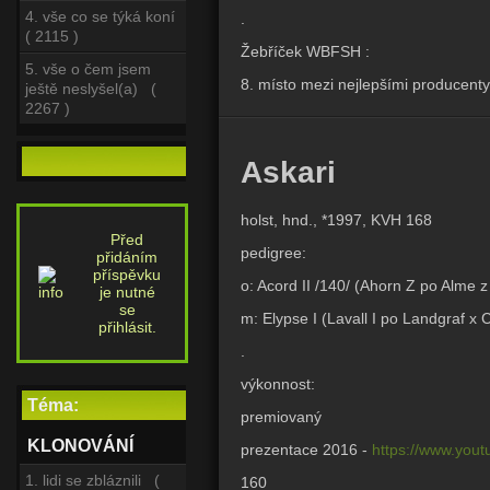
4. vše co se týká koní
.
( 2115 )
Žebříček WBFSH :
5. vše o čem jsem
8. místo mezi nejlepšími producenty 
ještě neslyšel(a) (
2267 )
Askari
holst, hnd., *1997, KVH 168
Před
pedigree:
přidáním
příspěvku
o: Acord II /140/ (Ahorn Z po Alme z
je nutné
se
m: Elypse I (Lavall I po Landgraf x 
přihlásit.
.
výkonnost:
Téma:
premiovaný
KLONOVÁNÍ
prezentace 2016 -
https://www.you
1. lidi se zbláznili (
160