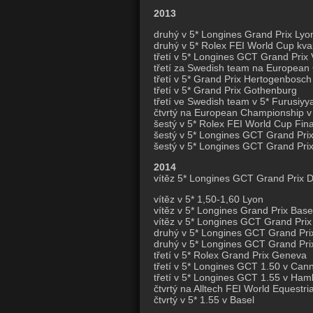
2013
druhý v 5* Longines Grand Prix Lyo
druhý v 5* Rolex FEI World Cup kval
třetí v 5* Longines GCT Grand Prix
třetí za Swedish team na European
třetí v 5* Grand Prix Hertogenbosch
třetí v 5* Grand Prix Gothenburg
třetí ve Swedish team v 5* Furusiyy
čtvrtý na European Championship v
šestý v 5* Rolex FEI World Cup Fin
šestý v 5* Longines GCT Grand Pr
šestý v 5* Longines GCT Grand Pri
2014
vítěz 5* Longines GCT Grand Prix 
vítěz v 5* 1,50-1,60 Lyon
vítěz v 5* Longines Grand Prix Base
vítěz v 5* Longines GCT Grand Prix 
druhý v 5* Longines GCT Grand Pri
druhý v 5* Longines GCT Grand Pri
třetí v 5* Rolex Grand Prix Geneva
třetí v 5* Longines GCT 1.50 v Can
třetí v 5* Longines GCT 1.55 v Ha
čtvrtý na Alltech FEI World Equest
čtvrtý v 5* 1.55 v Basel