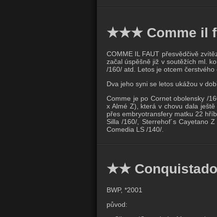
★★★ Comme il f
COMME IL FAUT přesvědčivě zvítěz
začal úspěšně již v soutěžích ml. k
/160/ atd. Letos je otcem čerstvého
Dva jeho syni se letos ukážou v do
Comme je po Cornet obolensky /160/
x Almé Z), která v chovu dala ještě
přes embryotransfery matku 22 hříba
Silla /160/, Sterrehof´s Cayetano Z
Comedia LS /140/.
★★ Conquistado
BWP, *2001
původ: