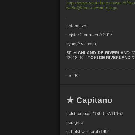
https://www.youtube.com/watch?
wsSaQ&feature=emb_logo
.
potomstvo:
nejstarší narozené 2017
synové v chovu:
SF
HIGHLAND DE RIVERLAND
*2
*2018, SF
ITOKI DE RIVERLAND
*
.........................................................
na FB
★ Capitano
holst. bělouš, *1968, KVH 162
pedigree:
o: holst Corporal /140/