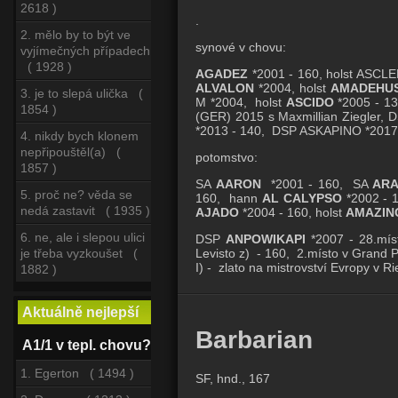
2618 )
.
2. mělo by to být ve
synové v chovu:
vyjímečných případech
( 1928 )
AGADEZ
*2001 - 160, holst ASCL
ALVALON
*2004, holst
AMADEHU
3. je to slepá ulička (
M *2004, holst
ASCIDO
*2005 - 1
1854 )
(GER) 2015 s Maxmillian Ziegler,
*2013 - 140, DSP ASKAPINO *201
4. nikdy bych klonem
nepřipouštěl(a) (
potomstvo:
1857 )
SA
AARON
*2001 - 160, SA
AR
5. proč ne? věda se
160, hann
AL CALYPSO
*2002 - 
nedá zastavit ( 1935 )
AJADO
*2004 - 160, holst
AMAZIN
6. ne, ale i slepou ulici
DSP
ANPOWIKAPI
*2007 - 28.mís
je třeba vyzkoušet (
Levisto z) - 160, 2.místo v Grand 
I) -
zlato na mistrovství Evropy v 
1882 )
Aktuálně nejlepší
Barbarian
A1/1 v tepl. chovu?
1. Egerton ( 1494 )
SF, hnd., 167