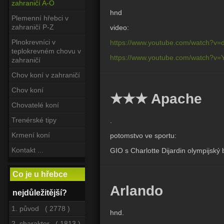
zahraničí A-O
hnd
Plemenní hřebci v
zahraničí P-Z
video:
Plnokrevníci v
https://www.youtube.com/watch?v
teplokrevném chovu v
https://www.youtube.com/watch?v
zahraničí
Chov koní v zahraničí
Chov koní
★★★ Apache
Chovatelé koní
Trenérské tipy
.
Krmení koní
potomstvo ve sportu:
Kontakt ...
GIO s Charlotte Dijardin olympijský
Co je u hřebce
Arlando
nejdůležitější?
1. původ ( 2778 )
hnd.
2. charakter ( 1813 )