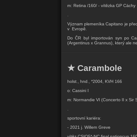
m: Retina /160/ - vítězka GP Cáchy
.
Význam plemeníka Capitano je předev
v Evropě.
Do ČR byl importován syn po Cap
(Argentinus x Grannus), který ale 
★ Carambole
holst., hnd., *2004, KVH 166
o: Cassini I
m: Normandie VI (Concerto II x Sir 
.
sportovní kariéra:
- 2021 j. Willem Greve
vítěz CSIO5*-NC final nationcup 16