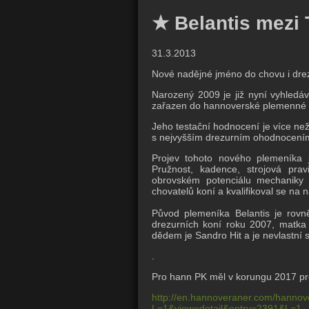
★ Belantis mezi 
31.3.2013
Nové nadějné jméno do chovu i dre
Narozený 2009 je již nyní vyhled
zařazen do hannoverské plemenné kn
Jeho testační hodnocení je více než
s nejvyšším drezurním ohodnocením
Projev tohoto nového plemeníka j
Pružnost, kadence, strojová prav
obrovském potenciálu mechaniky 
chovatelů koní a kvalifikoval se na 
Původ plemeníka Belantis je rovn
drezurních koní roku 2007, matka 
dědem je Sandro Hit a je nevlastní 
.
Pro hann PK měl v korungu 2017 p
http://en.hannoveraner.com/hannove
L=1&view=detail&entry=2391&L=1