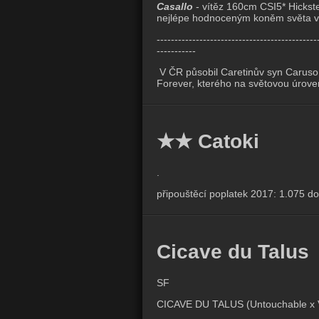
Casallo
- vítěz 160cm CSI5* Hickst
nejlépe hodnoceným koněm světa v
---------------------------------------------
-----------
V ČR působil Caretinův syn Caruso
Forever, kterého na světovou úroveň
★★ Catoki
.
připouštěcí poplatek 2017: 1.075 do
Cicave du Talus
SF
CICAVE DU TALUS (Untouchable x Vo