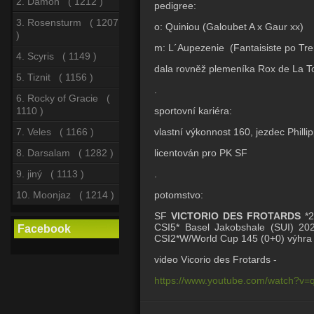
2. Damon ( 1212 )
pedigree:
3. Rosensturm ( 1207
o: Quiniou (Galoubet A x Gaur xx)
)
m: L´Aupezenie (Fantaisiste po Tr
4. Scyris ( 1149 )
dala rovněž plemeníka Rox de La To
5. Tiznit ( 1156 )
.
6. Rocky of Gracie (
sportovní kariéra:
1110 )
vlastní výkonnost 160, jezdec Phill
7. Veles ( 1166 )
licentován pro PK SF
8. Darsalam ( 1282 )
.
9. jiný ( 1113 )
potomstvo:
10. Moonjaz ( 1214 )
SF
VICTORIO DES FROTARDS
*
CSI5* Basel Jakobshale (SUI) 2
Facebook
CSI2*W/World Cup 145 (0+0) výhra
video Vicorio des Frotards -
https://www.youtube.com/watch?v=