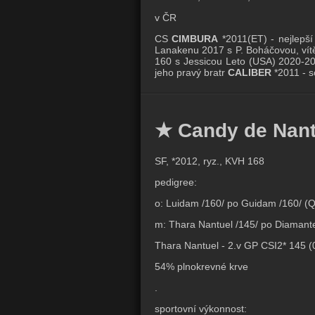
v ČR
CS
CIMBURA
*2011(ET) - nejlepší
Lanakenu 2017 s P. Boháčovou, vít
160 s Jessicou Leto (USA) 2020-2
jeho pravý bratr
CALIBER
*2011 - s
★ Candy de Nant
SF, *2012, ryz., KVH 168
pedigree:
o: Luidam /160/ po Guidam /160/ (Q
m: Thara Nantuel /145/ po Diamante
Thara Nantuel - 2.v GP CSI2* 145 
54% plnokrevné krve
.
sportovní výkonnost: