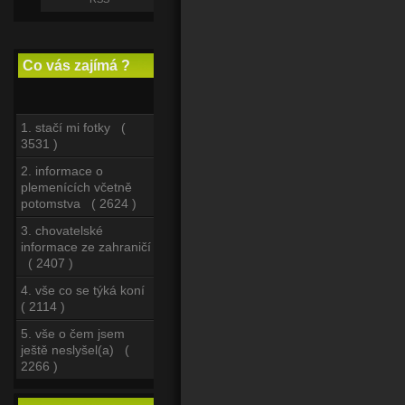
Co vás zajímá ?
1. stačí mi fotky (
3531 )
2. informace o
plemenících včetně
potomstva ( 2624 )
3. chovatelské
informace ze zahraničí
( 2407 )
4. vše co se týká koní
( 2114 )
5. vše o čem jsem
ještě neslyšel(a) (
2266 )