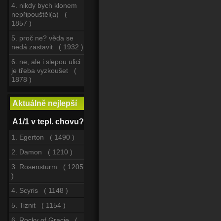
4. nikdy bych klonem
nepřipouštěl(a) (
1857 )
5. proč ne? věda se
nedá zastavit ( 1932 )
6. ne, ale i slepou ulici
je třeba vyzkoušet (
1878 )
Aktuálně nejlepší
A1/1 v tepl. chovu?
1. Egerton ( 1490 )
2. Damon ( 1210 )
3. Rosensturm ( 1205
)
4. Scyris ( 1148 )
5. Tiznit ( 1154 )
6. Rocky of Gracie (