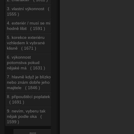
3. vlastní výkonnost (
1555 )
4. exteriér / musí se mi
hodně líbit ( 1591 )
5. korekce exteriéru
vzhledem k vybrané
klisně ( 1671 )
6. výkonnost
potomstva pokud
nějaké má ( 1631 )
7. hlavně když je blízko
nebo znám dobře jeho
majitele ( 1846 )
8. připouštěcí poplatek
( 1691 )
9. nevím, vyberu tak
nějak podle oka (
1599 )
RSS