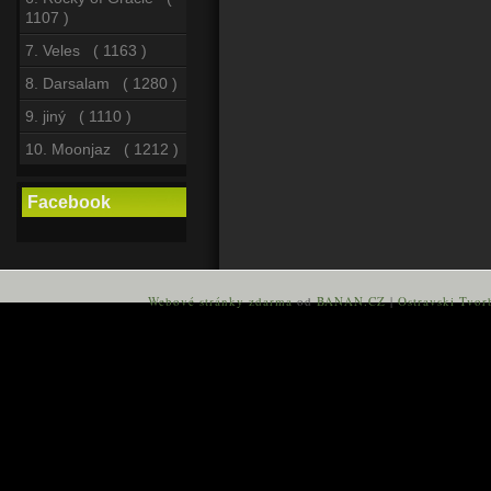
1107 )
7. Veles ( 1163 )
8. Darsalam ( 1280 )
9. jiný ( 1110 )
10. Moonjaz ( 1212 )
Facebook
Webové stránky zdarma
od
BANAN.CZ
|
Ostravski Tvor