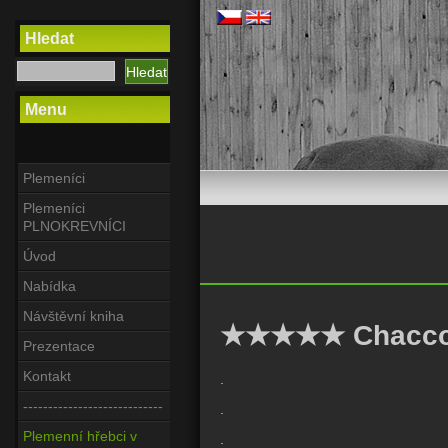
Hledat
Menu
Plemeníci
Plemeníci
PLNOKREVNÍCI
Úvod
Nabídka
Návštěvní kniha
★★★★★ Chacco
Prezentace
Kontakt
.
----------------------------
.
Plemenní hřebci v
.