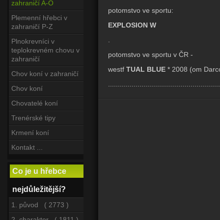
zahraničí A-O
potomstvo ve sportu:
Plemenní hřebci v
EXPLOSION W
zahraničí P-Z
.
Plnokrevníci v
teplokrevném chovu v
potomstvo ve sportu v ČR -
zahraničí
westf
TUAL BLUE
* 2008 (om Darco
Chov koní v zahraničí
.........................................................
Chov koní
Chovatelé koní
Trenérské tipy
Krmení koní
Kontakt ...
Co je u hřebce
nejdůležitější?
1. původ ( 2773 )
2. charakter ( 1811 )