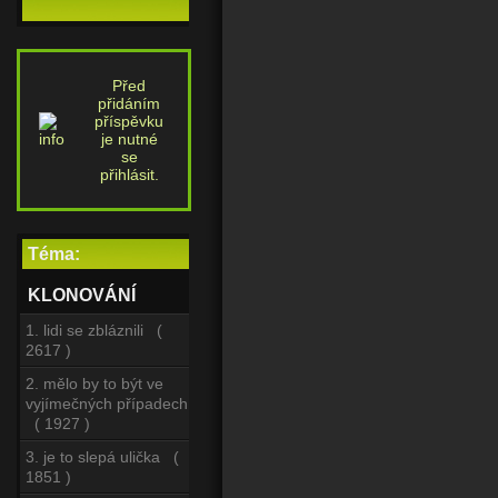
Před
přidáním
příspěvku
je nutné
se
přihlásit.
Téma:
KLONOVÁNÍ
1. lidi se zbláznili (
2617 )
2. mělo by to být ve
vyjímečných případech
( 1927 )
3. je to slepá ulička (
1851 )