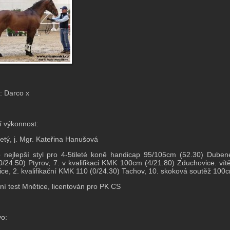
: Darco x
í výkonnost:
letý, j. Mgr. Kateřina Hanušová
o nejlepší styl pro 4-5tileté koně handicap 95/105cm (52.30) Duben
/24.50) Ptyrov, 7. v kvalifikaci KMK 100cm (4/21.80) Zduchovice. vít
ce, 2. kvalifikační KMK 110 (0/24.30) Tachov, 10. skoková soutěž 100c
nní test Mnětice, licentován pro PK CS
o: