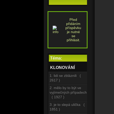
Před
přidáním
příspěvku
je nutné
se
přihlásit.
Téma:
KLONOVÁNÍ
1. lidi se zbláznili (
2617 )
2. mělo by to být ve
vyjímečných případech
( 1927 )
3. je to slepá ulička (
1851 )