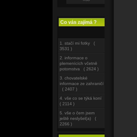
Co vás zajímá ?
1. stačí mi fotky (
3531 )
2. informace o
plemenících včetně
potomstva ( 2624 )
3. chovatelské
informace ze zahraničí
( 2407 )
4. vše co se týká koní
( 2114 )
5. vše o čem jsem
ještě neslyšel(a) (
2266 )