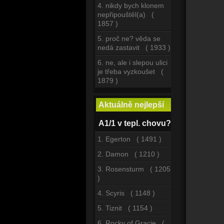
4. nikdy bych klonem
nepřipouštěl(a) (
1857 )
5. proč ne? věda se
nedá zastavit ( 1933 )
6. ne, ale i slepou ulici
je třeba vyzkoušet (
1879 )
Aktuálně nejlepší
A1/1 v tepl. chovu?
1. Egerton ( 1491 )
2. Damon ( 1210 )
3. Rosensturm ( 1205
)
4. Scyris ( 1148 )
5. Tiznit ( 1154 )
6. Rocky of Gracie (