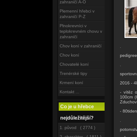
zahraničí A-O
Plemenní hřebci v
zahraničí P-Z
Plnokrevníci v
teplokrevném chovu v
zahraničí
Chov koní v zahraničí
.
Chov koní
pedigree
Chovatelé koní
.
Trenérské tipy
sportovn
Krmení koní
2016 - 4
Kontakt ...
- vítěz 
100cm (0
Zduchovi
Co je u hřebce
- 80tide
nejdůležitější?
.
1. původ ( 2774 )
potomstv
2. charakter ( 1811 )