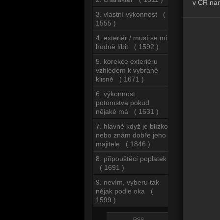
v ČR nar
3. vlastní výkonnost (
1555 )
4. exteriér / musí se mi
hodně líbit ( 1592 )
5. korekce exteriéru
vzhledem k vybrané
klisně ( 1671 )
6. výkonnost
potomstva pokud
nějaké má ( 1631 )
7. hlavně když je blízko
nebo znám dobře jeho
majitele ( 1846 )
8. připouštěcí poplatek
( 1691 )
9. nevím, vyberu tak
nějak podle oka (
1599 )
RSS