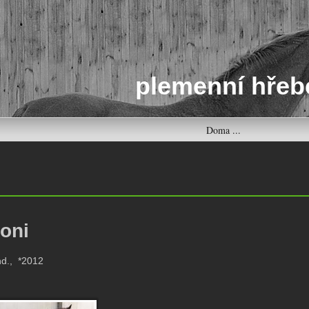
plemenní hřeb
Doma ...
oni
hnd., *2012
: