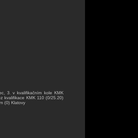
ec, 3. v kvalifikačním kole KMK
ěz kvalifikace KMK 110 (0/25.20)
m (0) Klatovy