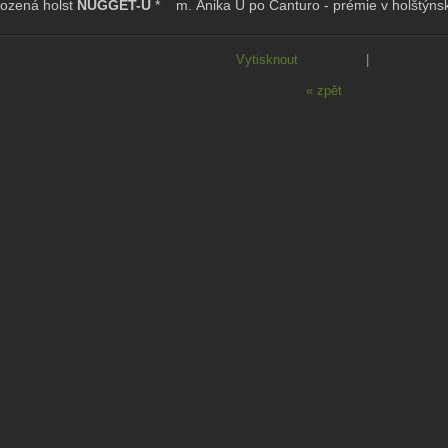
ozená holst
NUGGET-U
* m.
Anika U po Canturo
- prémie v holštýn
Vytisknout
|
« zpět