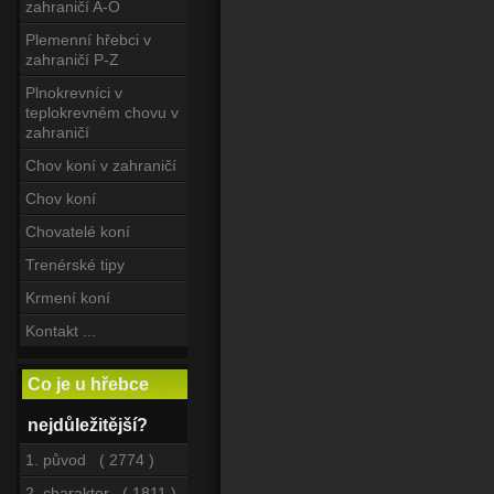
zahraničí A-O
Plemenní hřebci v
zahraničí P-Z
Plnokrevníci v
teplokrevném chovu v
zahraničí
Chov koní v zahraničí
Chov koní
Chovatelé koní
Trenérské tipy
Krmení koní
Kontakt ...
Co je u hřebce
nejdůležitější?
1. původ ( 2774 )
2. charakter ( 1811 )