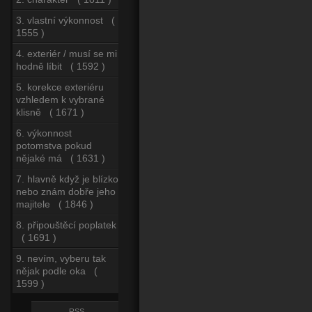
3. vlastní výkonnost (
1555 )
4. exteriér / musí se mi
hodně líbit ( 1592 )
5. korekce exteriéru
vzhledem k vybrané
klisně ( 1671 )
6. výkonnost
potomstva pokud
nějaké má ( 1631 )
7. hlavně když je blízko
nebo znám dobře jeho
majitele ( 1846 )
8. připouštěcí poplatek
( 1691 )
9. nevím, vyberu tak
nějak podle oka (
1599 )
RSS