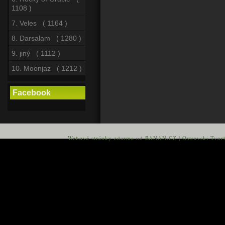
1108 )
7. Veles ( 1164 )
8. Darsalam ( 1280 )
9. jiný ( 1112 )
10. Moonjaz ( 1212 )
Facebook
Webové stránky zdarma
od
BANAN.CZ
|
Ostravski Tvor