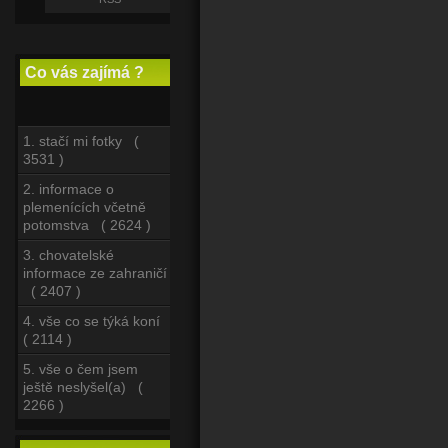
Co vás zajímá ?
1. stačí mi fotky (
3531 )
2. informace o
plemenících včetně
potomstva ( 2624 )
3. chovatelské
informace ze zahraničí
( 2407 )
4. vše co se týká koní
( 2114 )
5. vše o čem jsem
ještě neslyšel(a) (
2266 )