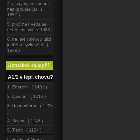
4. nikdy bych klonem
nepřipouštěl(a) (
1857 )
5. proč ne? věda se
nedá zastavit ( 1933 )
6. ne, ale i slepou ulici
je třeba vyzkoušet (
1879 )
Aktuálně nejlepší
A1/1 v tepl. chovu?
1. Egerton ( 1491 )
2. Damon ( 1210 )
3. Rosensturm ( 1205
)
4. Scyris ( 1148 )
5. Tiznit ( 1154 )
6. Rocky of Gracie (