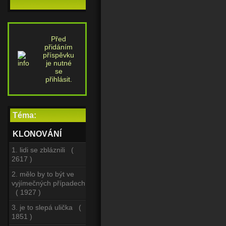
Před
přidáním
příspěvku
je nutné
se
přihlásit.
Téma:
KLONOVÁNÍ
1. lidi se zbláznili (
2617 )
2. mělo by to být ve
vyjímečných případech
( 1927 )
3. je to slepá ulička (
1851 )