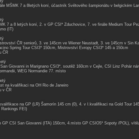
tý
inále MŠMK 7 a 8letých koní, účastník Světového šampionátu v belgickém Lan
etý
MK 7 a 8 letých koní, 2. v GP CSI* Zduchovice, 7. ve finále Medium Tour Pe
mo (IT)
etý
istrovství ČR seniorů, 3. ve 145cm ve Wiener Neustadt, 3. ve 145cm v Sin Kat
cino Spring Tour CSI3* 150cm
, Mistrovství Evropy CSI3* 145 a 150cm
ku ČR
letý
 San Giovanni in Marignano CSI3*, soutěž 160cm v Cejle, CSI Linz Pohár nár
rmandii, WEG Normandie 77. místo
letý
st na kvalifikaci na OH Rio de Janeiro
u v ČR
I.kvalifikace na GP (LR) Šamorín 145 cm (0), 4. v I.kvalifikaci na Gold Tour 
 Rankings FEI)
to GP CSI San Giovanni (ITA) 150cm, 4.místo GP CSIO5* Sopoty /POL), vít