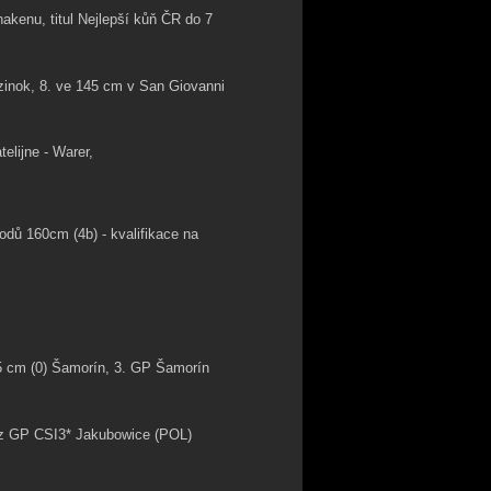
akenu, titul Nejlepší kůň ČR do 7
zinok, 8. ve 145 cm v San Giovanni
elijne - Warer,
odů 160cm (4b) - kvalifikace na
145 cm (0) Šamorín, 3. GP Šamorín
ěz GP CSI3* Jakubowice (POL)