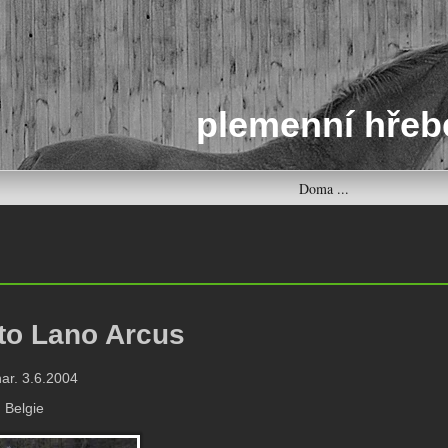
plemenní hřeb
Doma ...
to Lano Arcus
nar. 3.6.2004
: Belgie