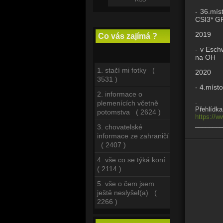
- 36.mís
CSI3* GP
2019
Co vás zajímá ?
- v Esch
na OH
1. stačí mi fotky (
2020
3531 )
- 4.míst
2. informace o
.
plemenících včetně
Přehlídka
potomstva ( 2624 )
https://
________
3. chovatelské
informace ze zahraničí
( 2407 )
4. vše co se týká koní
( 2114 )
5. vše o čem jsem
ještě neslyšel(a) (
2266 )