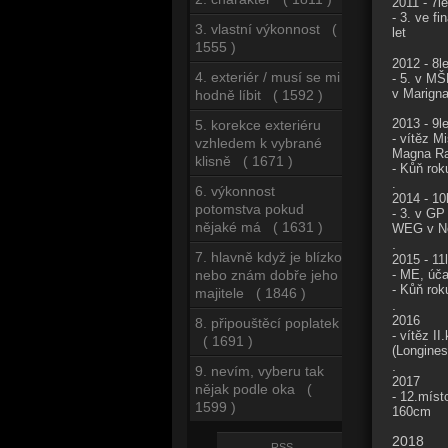
2011 - 7le
- 3. ve f
3. vlastní výkonnost (
let
1555 )
2012 - 8l
4. exteriér / musí se mi
- 5. v MŠ
v Marigna
hodně líbit ( 1592 )
2013 - 9l
5. korekce exteriéru
- vítěz M
vzhledem k vybrané
Magna Ra
klisně ( 1671 )
- Kůň ro
.
6. výkonnost
2014 - 10
potomstva pokud
- 3. v GP
nějaké má ( 1631 )
WEG v No
.
7. hlavně když je blízko
2015 - 11
- ME, úča
nebo znám dobře jeho
- Kůň rok
majitele ( 1846 )
.
2016
8. připouštěcí poplatek
- vítěz I
( 1691 )
(Longines
.
9. nevím, vyberu tak
2017
nějak podle oka (
- 12.mís
1599 )
160cm
2018
RSS