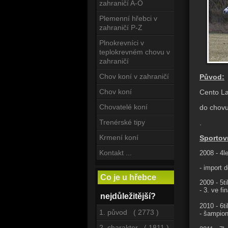
zahraničí A-O
Plemenní hřebci v
zahraničí P-Z
Plnokrevníci v
teplokrevném chovu v
zahraničí
Chov koní v zahraničí
Původ:
Chov koní
Cento La
Chovatelé koní
do chovu
Trenérské tipy
.
Krmení koní
Sportovn
Kontakt ...
2008 - 4l
- import 
Co je u hřebce
2009 - 5ti
- 3. ve f
nejdůležitější?
2010 - 6ti
1. původ ( 2773 )
- šampion
2. charakter ( 1811 )