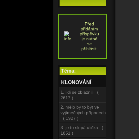
Před
přidáním
příspěvku
je nutné
se
přihlásit.
Téma:
KLONOVÁNÍ
1. lidi se zbláznili (
2617 )
2. mělo by to být ve
vyjímečných případech
( 1927 )
3. je to slepá ulička (
1851 )