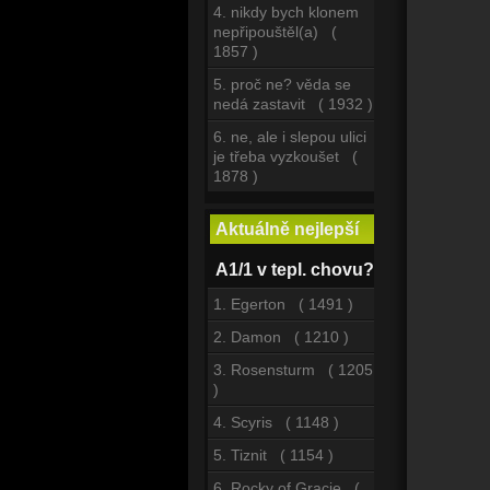
4. nikdy bych klonem
nepřipouštěl(a) (
1857 )
5. proč ne? věda se
nedá zastavit ( 1932 )
6. ne, ale i slepou ulici
je třeba vyzkoušet (
1878 )
Aktuálně nejlepší
A1/1 v tepl. chovu?
1. Egerton ( 1491 )
2. Damon ( 1210 )
3. Rosensturm ( 1205
)
4. Scyris ( 1148 )
5. Tiznit ( 1154 )
6. Rocky of Gracie (