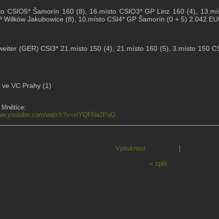
to CSIO5* Šamorín 160 (8), 16.místo CSIO3* GP Linz 160 (4), 13.mí
 Wilków Jakubowice (8), 10.místo CSI4* GP Šamorín (0 + 5) 2.042 E
weiter (GER) CSI3* 21.místo 150 (4), 21.místo 160 (5), 3.místo 150 CS
o ve VC Prahy (1)
 Mnětice:
www.youtube.com/watch?v=viYQFNa2PoQ
________________________________________________________________
Vytisknout
|
« zpět