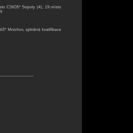
sto CSIO5* Sopoty (4), 19.místo
UR
I3* Mnichov, splněná kvalifikace
________________