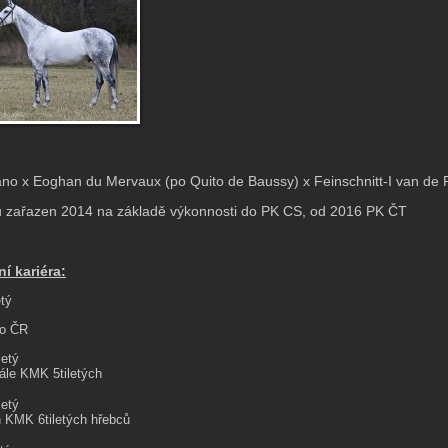
no x Eoghan du Mervaux (po Quito de Baussy) x Feinschnitt-I van de 
 zařazen 2014 na základě výkonnosti do PK CS, od 2016 PK ČT
í kariéra:
etý
do ČR
letý
inále KMK 5tiletých
letý
 KMK 6tiletých hřebců