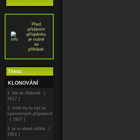
Před
přidáním
příspěvku
je nutné
se
přihlásit.
Téma:
KLONOVÁNÍ
1. lidi se zbláznili (
2617 )
2. mělo by to být ve
vyjímečných případech
( 1927 )
3. je to slepá ulička (
1851 )