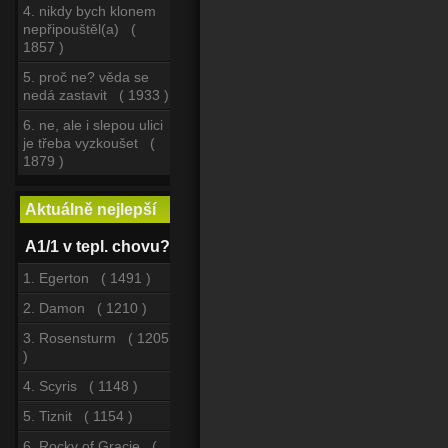
4. nikdy bych klonem
nepřipouštěl(a) (
1857 )
5. proč ne? věda se
nedá zastavit ( 1933 )
6. ne, ale i slepou ulici
je třeba vyzkoušet (
1879 )
Aktuálně nejlepší
A1/1 v tepl. chovu?
1. Egerton ( 1491 )
2. Damon ( 1210 )
3. Rosensturm ( 1205
)
4. Scyris ( 1148 )
5. Tiznit ( 1154 )
6. Rocky of Gracie (