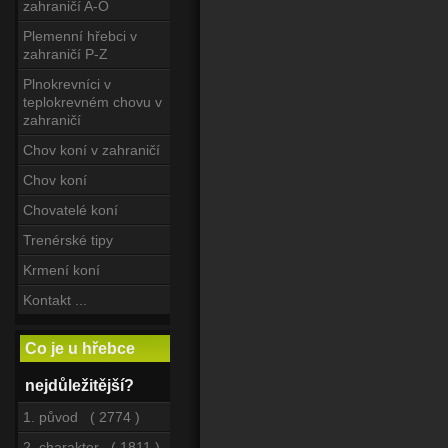
zahraničí A-O
Plemenní hřebci v
zahraničí P-Z
Plnokrevníci v
teplokrevném chovu v
zahraničí
Chov koní v zahraničí
Chov koní
Chovatelé koní
Trenérské tipy
Krmení koní
Kontakt ...
Co je u hřebce
nejdůležitější?
1. původ ( 2774 )
2. charakter ( 1811 )