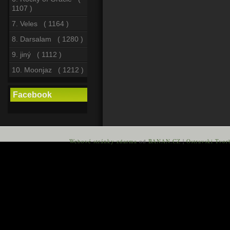
1107 )
7. Veles ( 1164 )
8. Darsalam ( 1280 )
9. jiný ( 1112 )
10. Moonjaz ( 1212 )
Facebook
Webové stránky zdarma
od
BANAN.CZ
|
Ostravski Tvor