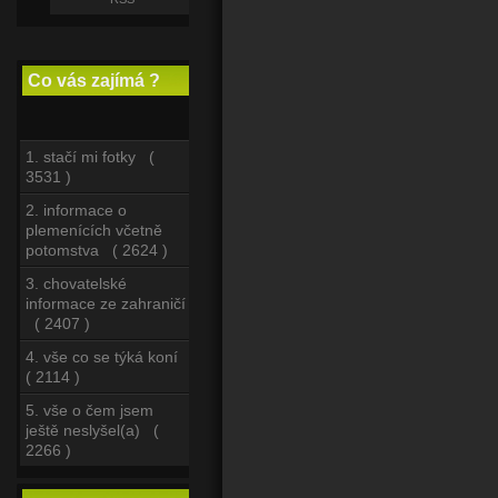
Co vás zajímá ?
1. stačí mi fotky (
3531 )
2. informace o
plemenících včetně
potomstva ( 2624 )
3. chovatelské
informace ze zahraničí
( 2407 )
4. vše co se týká koní
( 2114 )
5. vše o čem jsem
ještě neslyšel(a) (
2266 )