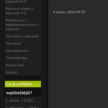
zahraničí A-O
.
Plemenní hřebci v
V chovu: 2016 PK ČT
zahraničí P-Z
Plnokrevníci v
teplokrevném chovu v
zahraničí
Chov koní v zahraničí
Chov koní
Chovatelé koní
Trenérské tipy
Krmení koní
Kontakt ...
Co je u hřebce
nejdůležitější?
1. původ ( 2783 )
2. charakter ( 1816 )