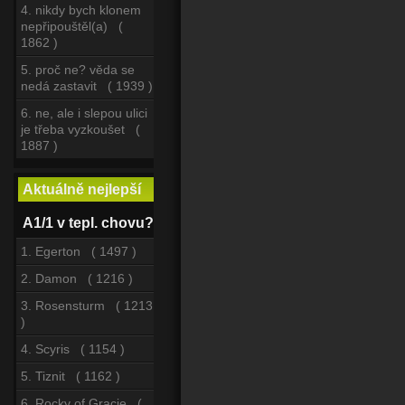
4. nikdy bych klonem
nepřipouštěl(a) (
1862 )
5. proč ne? věda se
nedá zastavit ( 1939 )
6. ne, ale i slepou ulici
je třeba vyzkoušet (
1887 )
Aktuálně nejlepší
A1/1 v tepl. chovu?
1. Egerton ( 1497 )
2. Damon ( 1216 )
3. Rosensturm ( 1213
)
4. Scyris ( 1154 )
5. Tiznit ( 1162 )
6. Rocky of Gracie (