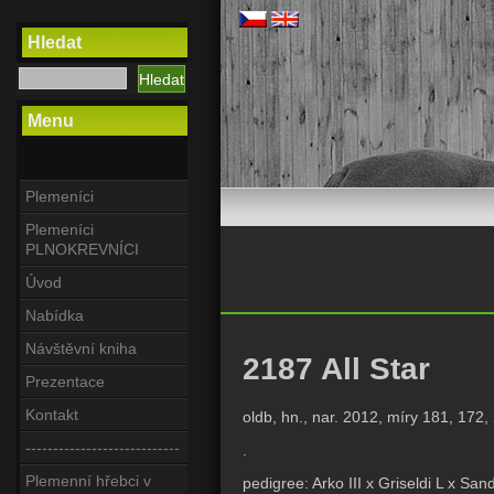
Hledat
Menu
Plemeníci
Plemeníci
PLNOKREVNÍCI
Úvod
Nabídka
Návštěvní kniha
2187 All Star
Prezentace
Kontakt
oldb, hn., nar. 2012, míry 181, 172
----------------------------
.
Plemenní hřebci v
pedigree: Arko III x Griseldi L x San