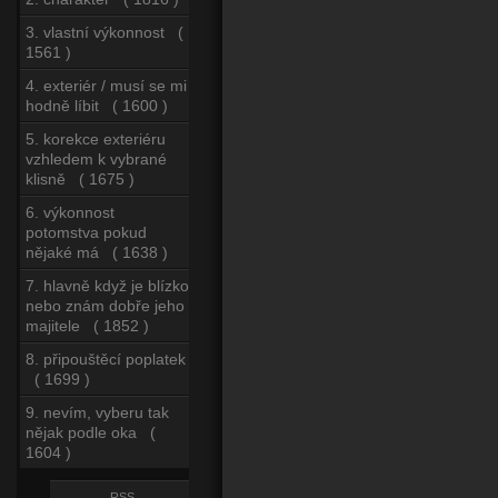
3. vlastní výkonnost (
1561 )
4. exteriér / musí se mi
hodně líbit ( 1600 )
5. korekce exteriéru
vzhledem k vybrané
klisně ( 1675 )
6. výkonnost
potomstva pokud
nějaké má ( 1638 )
7. hlavně když je blízko
nebo znám dobře jeho
majitele ( 1852 )
8. připouštěcí poplatek
( 1699 )
9. nevím, vyberu tak
nějak podle oka (
1604 )
RSS