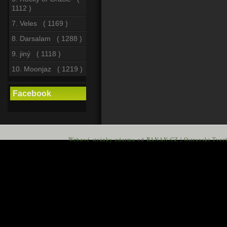
1112 )
7. Veles ( 1169 )
8. Darsalam ( 1288 )
9. jiný ( 1118 )
10. Moonjaz ( 1219 )
Facebook
Webové stránky zdarma
od
BANAN.CZ
|
Ostravski Tvor