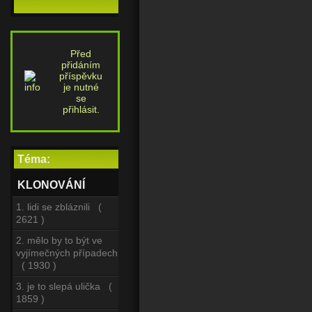
Před
přidáním
příspěvku
je nutné
se
přihlásit.
Téma:
KLONOVÁNÍ
1. lidi se zbláznili (
2621 )
2. mělo by to být ve
vyjímečných případech
( 1930 )
3. je to slepá ulička (
1859 )