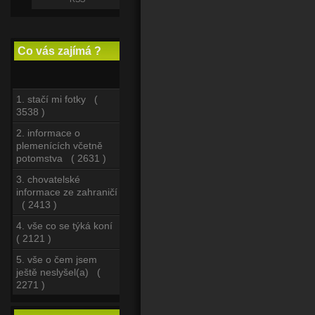
Co vás zajímá ?
1. stačí mi fotky (
3538 )
2. informace o
plemenících včetně
potomstva ( 2631 )
3. chovatelské
informace ze zahraničí
( 2413 )
4. vše co se týká koní
( 2121 )
5. vše o čem jsem
ještě neslyšel(a) (
2271 )