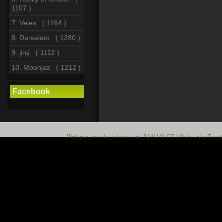
1107 )
7. Veles ( 1164 )
8. Darsalam ( 1280 )
9. jiný ( 1112 )
10. Moonjaz ( 1212 )
Facebook
Webové stránky zdarma
od
BANAN.CZ
|
Ostravski Tvor