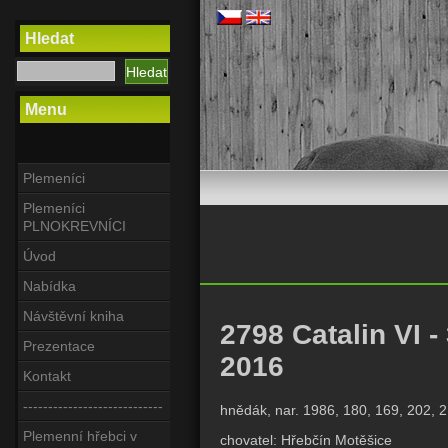
Hledat
Menu
Plemeníci
Plemeníci
PLNOKREVNÍCI
Úvod
Nabídka
Návštěvní kniha
2798 Catalin VI - 3 /
Prezentace
2016
Kontakt
----------------------------
hnědák, nar. 1986, 180, 169, 202, 2
Plemenní hřebci v
chovatel: Hřebčín Motěšice