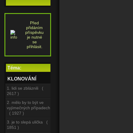
Před
přidáním
příspěvku
je nutné
se
přihlásit.
Téma:
KLONOVÁNÍ
1. lidi se zbláznili (
2617 )
2. mělo by to být ve
vyjímečných případech
( 1927 )
3. je to slepá ulička (
1851 )