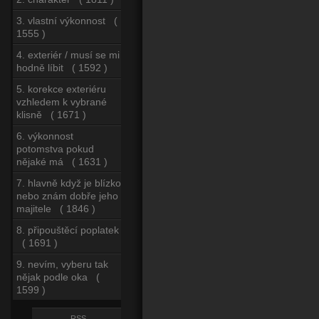
3. vlastní výkonnost (
1555 )
4. exteriér / musí se mi
hodně líbit ( 1592 )
5. korekce exteriéru
vzhledem k vybrané
klisně ( 1671 )
6. výkonnost
potomstva pokud
nějaké má ( 1631 )
7. hlavně když je blízko
nebo znám dobře jeho
majitele ( 1846 )
8. připouštěcí poplatek
( 1691 )
9. nevím, vyberu tak
nějak podle oka (
1599 )
RSS