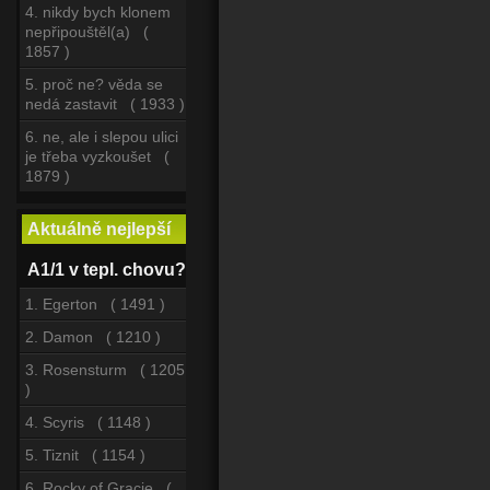
4. nikdy bych klonem
nepřipouštěl(a) (
1857 )
5. proč ne? věda se
nedá zastavit ( 1933 )
6. ne, ale i slepou ulici
je třeba vyzkoušet (
1879 )
Aktuálně nejlepší
A1/1 v tepl. chovu?
1. Egerton ( 1491 )
2. Damon ( 1210 )
3. Rosensturm ( 1205
)
4. Scyris ( 1148 )
5. Tiznit ( 1154 )
6. Rocky of Gracie (