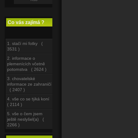
Co vás zajímá ?
1. stačí mi fotky (
3531 )
2. informace o
plemenících včetně
potomstva ( 2624 )
3. chovatelské
informace ze zahraničí
( 2407 )
4. vše co se týká koní
( 2114 )
5. vše o čem jsem
ještě neslyšel(a) (
2266 )