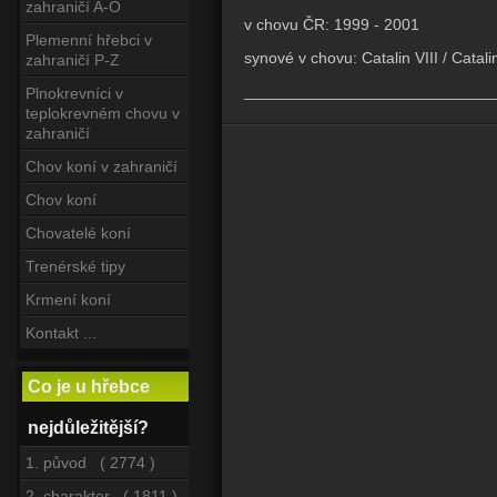
zahraničí A-O
v chovu ČR: 1999 - 2001
Plemenní hřebci v
synové v chovu: Catalin VIII / Catali
zahraničí P-Z
____________________________
Plnokrevníci v
teplokrevném chovu v
zahraničí
Chov koní v zahraničí
Chov koní
Chovatelé koní
Trenérské tipy
Krmení koní
Kontakt ...
Co je u hřebce
nejdůležitější?
1. původ ( 2774 )
2. charakter ( 1811 )