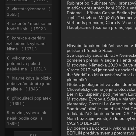
Rubinrot po Rubinsteinovi, bronzový
mladých drezurních koní 2002 a ví
3. vlastní výkonnost (
Potomci – hříbata Casino Berlina js
1555 )
„uphill“ stavbou. Má již čtyři licen
Verbands premium, Claru K. V roce 
4. exteriér / musí se mi
Hauptprämie (ocenění pro nejlepší p
hodně líbit ( 1592 )
......................................................
5. korekce exteriéru
vzhledem k vybrané
Hlavním tahákem letošní sezonu v 
klisně ( 1671 )
polském hřebčíně Racot.
Své úspěchy začal sbírat v Německu
6. výkonnost
odměněn prémií. V sedle s Hendrike
potomstva pokud
Mistrovství Německa 2019 v Balve a
nějaké má ( 1631 )
V roce 2017 byl jmenován asociací O
the World“ na Mistrovství světa v La
7. hlavně když je blízko
plemeníků.
nebo znám dobře jeho
Hřebec je elegantní ve velmi dobré
majitele ( 1846 )
Chovatelsky cenná je jeho otcovská lin
Berlin byl úspěšný pod jménem Eur
8. připouštěcí poplatek
Mistrovství Evropy a Světa v Mann
( 1691 )
plemeníky, Cassini I a Caretino, oba 
Sportovně silná je mateřská část C
9. nevím, vyberu tak
a dala další 2 koně na úrovni CSI 1
nějak podle oka (
Není bez zajímavosti, že letos byl 
CASINO BERLIN.
1599 )
Byl oceněn za ochotu k výkonu známk
BERLIN předává svému potomstvu a
RSS