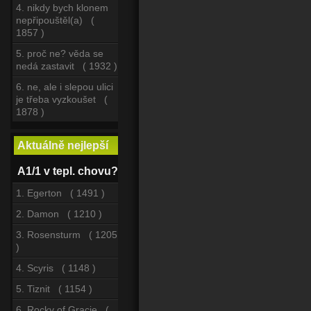
4. nikdy bych klonem
nepřipouštěl(a) (
1857 )
5. proč ne? věda se
nedá zastavit ( 1932 )
6. ne, ale i slepou ulici
je třeba vyzkoušet (
1878 )
Aktuálně nejlepší
A1/1 v tepl. chovu?
1. Egerton ( 1491 )
2. Damon ( 1210 )
3. Rosensturm ( 1205
)
4. Scyris ( 1148 )
5. Tiznit ( 1154 )
6. Rocky of Gracie (