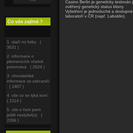
Casino Berlin je geneticky testován 
ověřený genetický status klisny.
Vyšetření je jednoduché a dostupné 
laboratoří v ČR (např. Laboklin).
Co vás zajímá ?
1. stačí mi fotky (
3531 )
2. informace o
plemenících včetně
potomstva ( 2624 )
3. chovatelské
informace ze zahraničí
( 2407 )
4. vše co se týká koní
( 2114 )
5. vše o čem jsem
ještě neslyšel(a) (
2266 )