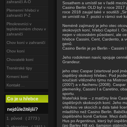
zahraničí A-O
Sosathem a umístil se v řadě mezin
Casino Berlin OLD byl v roce 2017
Plemenní hřebci v
roce 2018 zaujal také v soutěži „Si
zahraničí P-Z
se umístil na 7. pozici v rámci své 
Plnokrevníci v
Neméně zajímavý je jeho otec otcovská
teplokrevném chovu v
skokových koní, hřebci Capitol I. On
zahraničí
nejen v otcovském působení, ale ce
hřebce Cassini, Cent, Cardento, a v
Chov koní v zahraničí
genů.
Casino Berlin je po Berlin - Cassini I 
Chov koní
Jeho rodokmen navíc spojuje cenné 
Chovatelé koní
Grandeur.
Trenérské tipy
jeho otec Caspar (startoval pod jm
úspěšný skokový hřebec. Pod jezde
Krmení koní
součástí vítězného týmu na Mistro
(2007) a v Aachenu (2008). Caspar 
Kontakt ...
plemeníky, Cassini I a Caretino, oba 
sportu.
Mateřská linie – z matčiny linie Cas
Co je u hřebce
úspěšných skokových koní. Jeho m
vítězkou ve skocích a dala také lic
nejdůležitější?
mladšího než Casino Berlin. Babičk
úspěšného koně Carlose. Mezi další
1. původ ( 2773 )
Hus po Argentinus, který byl úspěš
(po Barley Hill xx), šampion státní
2. charakter ( 1811 )