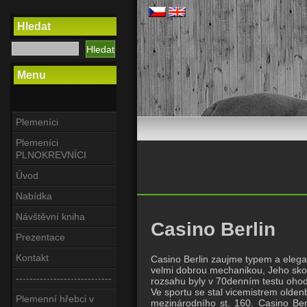
Hledat
Menu
Plemeníci
Plemeníci
PLNOKREVNÍCI
Úvod
Nabídka
Návštěvní kniha
Casino Berlin
Prezentace
Kontakt
Casino Berlin zaujme typem a elegan
velmi dobrou mechanikou, Jeho skok
----------------------------
rozsahu byly v 70denním testu ohod
Ve sportu se stal vicemistrem olde
Plemenní hřebci v
mezinárodního st. 160. Casino Be