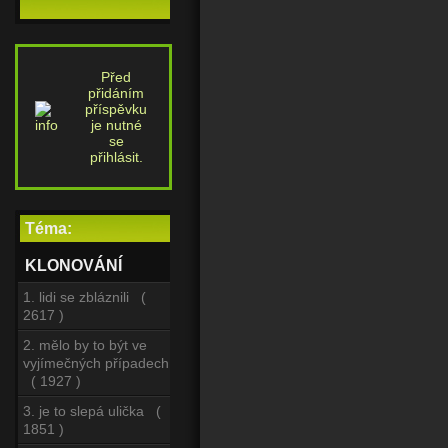
Před
přidáním
příspěvku
je nutné
se
přihlásit.
Téma:
KLONOVÁNÍ
1. lidi se zbláznili (
2617 )
2. mělo by to být ve
vyjímečných případech
( 1927 )
3. je to slepá ulička (
1851 )