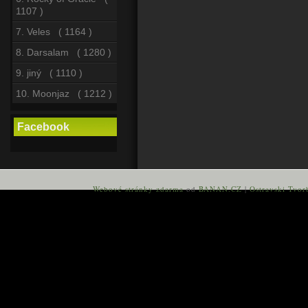
1107 )
7. Veles ( 1164 )
8. Darsalam ( 1280 )
9. jiný ( 1110 )
10. Moonjaz ( 1212 )
Facebook
Webové stránky zdarma
od
BANAN.CZ
|
Ostravski Tvor