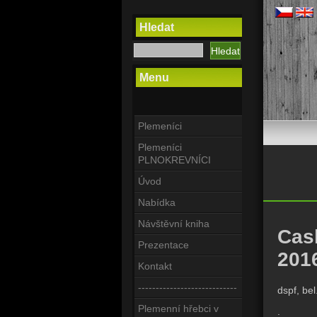
Hledat
Menu
Plemeníci
Plemeníci
PLNOKREVNÍCI
Úvod
Nabídka
Návštěvní kniha
Cashm
Prezentace
201
Kontakt
----------------------------
dspf, be
Plemenní hřebci v
.