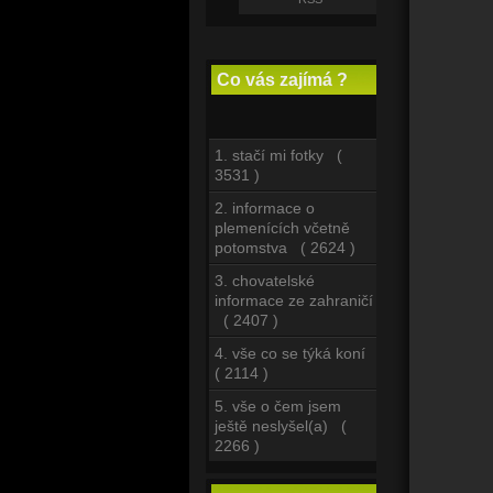
Co vás zajímá ?
1. stačí mi fotky (
3531 )
2. informace o
plemenících včetně
potomstva ( 2624 )
3. chovatelské
informace ze zahraničí
( 2407 )
4. vše co se týká koní
( 2114 )
5. vše o čem jsem
ještě neslyšel(a) (
2266 )