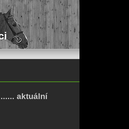
ci
........ aktuální