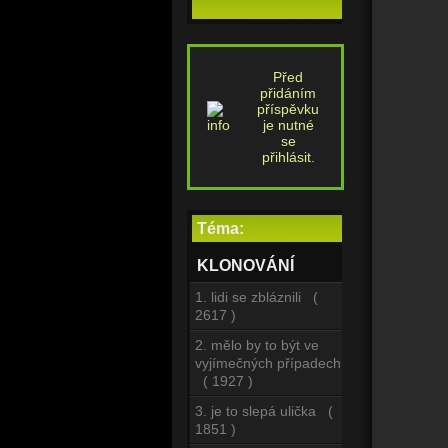
Před
přidáním
příspěvku
je nutné
se
přihlásit.
Téma:
KLONOVÁNÍ
1. lidi se zbláznili (
2617 )
2. mělo by to být ve
vyjímečných případech
( 1927 )
3. je to slepá ulička (
1851 )