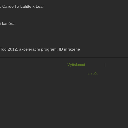
 Calido I x Lafitte x Lear
 kariéra:
od 2012, akcelerační program, ID mražené
Vytisknout
|
« zpět