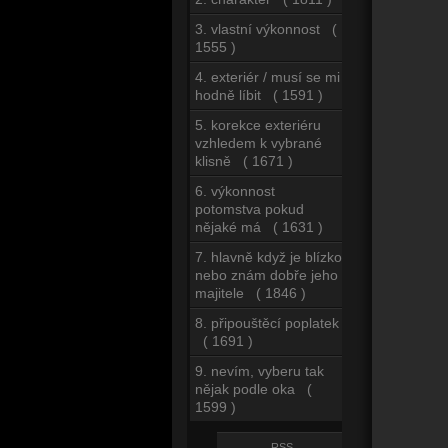
3. vlastní výkonnost (
1555 )
4. exteriér / musí se mi
hodně líbit ( 1591 )
5. korekce exteriéru
vzhledem k vybrané
klisně ( 1671 )
6. výkonnost
potomstva pokud
nějaké má ( 1631 )
7. hlavně když je blízko
nebo znám dobře jeho
majitele ( 1846 )
8. připouštěcí poplatek
( 1691 )
9. nevím, vyberu tak
nějak podle oka (
1599 )
RSS