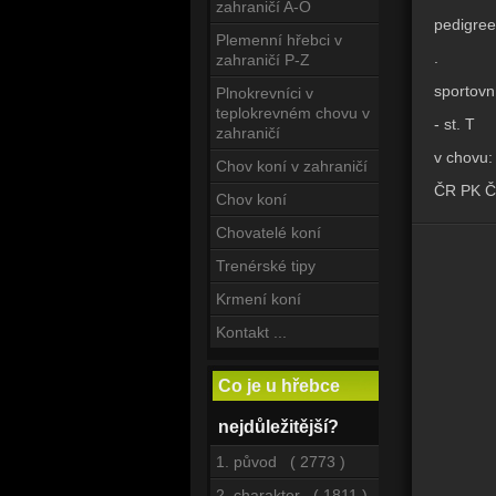
zahraničí A-O
pedigree:
Plemenní hřebci v
.
zahraničí P-Z
sportovní
Plnokrevníci v
teplokrevném chovu v
- st. T
zahraničí
v chovu:
Chov koní v zahraničí
ČR PK ČT
Chov koní
Chovatelé koní
Trenérské tipy
Krmení koní
Kontakt ...
Co je u hřebce
nejdůležitější?
1. původ ( 2773 )
2. charakter ( 1811 )