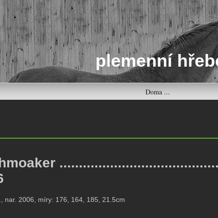
plemenní hřeb
Doma ...
oaker .......................................
6
l., nar. 2006, míry: 176, 164, 185, 21.5cm