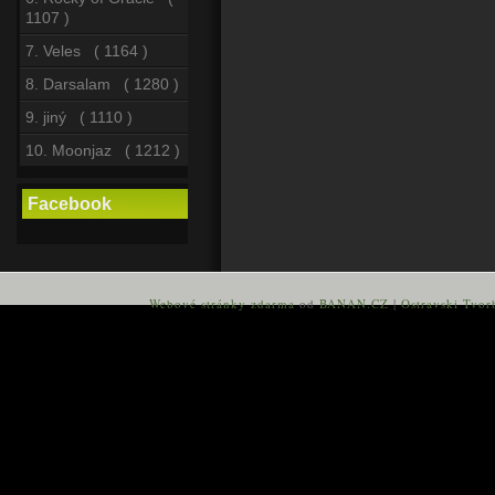
1107 )
7. Veles ( 1164 )
8. Darsalam ( 1280 )
9. jiný ( 1110 )
10. Moonjaz ( 1212 )
Facebook
Webové stránky zdarma
od
BANAN.CZ
|
Ostravski Tvor