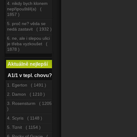
4. nikdy bych klonem
nepřipouštěl(a) (
1857 )
5. proč ne? věda se
nedá zastavit ( 1932 )
6. ne, ale i slepou ulici
je třeba vyzkoušet (
1878 )
Aktuálně nejlepší
A1/1 v tepl. chovu?
1. Egerton ( 1491 )
2. Damon ( 1210 )
3. Rosensturm ( 1205
)
4. Scyris ( 1148 )
5. Tiznit ( 1154 )
6. Rocky of Gracie (