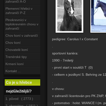
zahraničí A-O
Plemenní hřebci v
zahraničí P-Z
Plnokrevníci v
teplokrevném chovu v
zahraničí
Chov koní v zahraničí
pedigree: Carolus I x Constant
Chov koní
.
Chovatelé koní
sportovní kariéra:
Trenérské tipy
1990 - 7miletý
Krmení koní
- první start v soutěži T (0)
Kontakt ...
- celkem s jezdkyní S. Behring ze 12
.
Co je u hřebce
v chovu:
nejdůležitější?
v zahraničí licentován pro PK ZfdP, 
1. původ ( 2773 )
- potomstvo : holst. WIANCE I (m. 
2. charakter ( 1811 )