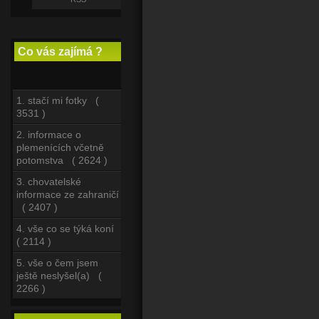
Co vás zajímá ?
1. stačí mi fotky (
3531 )
2. informace o
plemenících včetně
potomstva ( 2624 )
3. chovatelské
informace ze zahraničí
( 2407 )
4. vše co se týká koní
( 2114 )
5. vše o čem jsem
ještě neslyšel(a) (
2266 )