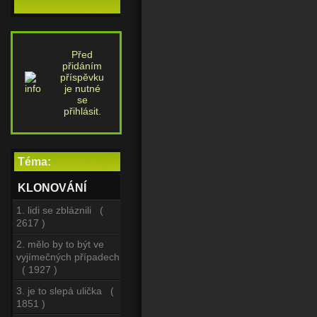
Před
přidáním
příspěvku
je nutné
se
přihlásit.
Téma:
KLONOVÁNÍ
1. lidi se zbláznili (
2617 )
2. mělo by to být ve
vyjímečných případech
( 1927 )
3. je to slepá ulička (
1851 )