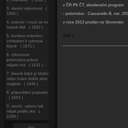
v ČR PK ČT, akcelerační program
3. vlastní výkonnost (
- potomstvo : Cascavello-B, nar. 20
1555 )
v roce 2013 prodán na Slovensko
4. exteriér / musí se mi
hodně líbit ( 1592 )
Více z
5. korekce exteriéru
vzhledem k vybrané
____________________________
klisně ( 1671 )
6. výkonnost
potomstva pokud
nějaké má ( 1631 )
7. hlavně když je blízko
nebo znám dobře jeho
majitele ( 1846 )
8. připouštěcí poplatek
( 1691 )
9. nevím, vyberu tak
nějak podle oka (
1599 )
RSS