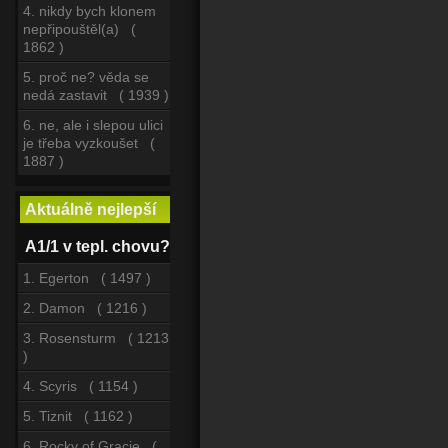
4. nikdy bych klonem
nepřipouštěl(a) (
1862 )
5. proč ne? věda se
nedá zastavit ( 1939 )
6. ne, ale i slepou ulici
je třeba vyzkoušet (
1887 )
Aktuálně nejlepší
A1/1 v tepl. chovu?
1. Egerton ( 1497 )
2. Damon ( 1216 )
3. Rosensturm ( 1213
)
4. Scyris ( 1154 )
5. Tiznit ( 1162 )
6. Rocky of Gracie (