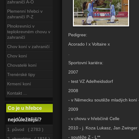
zahraničí A-O
Plemenní hřebci v
zahraničí P-Z
Plnokrevníci v
teplokrevném chovu v
Pedigree:
zahraničí
Acorado I x Voltaire x
Chov koní v zahraničí
.
Chov koní
Sportovní kariéra:
Chovatelé koní
2007
Trenérské tipy
- test VZ Adelheidsdorf
Krmení koní
2008
Kontakt ...
- v Německu soutěže mladých koní 
Co je u hřebce
2009
- v chovu v hřebčíně Celle
nejdůležitější?
2010 - j. Koza Lukasz, Jan Zwinger
1. původ ( 2783 )
- soutěže Z - L**
2. charakter ( 1816 )