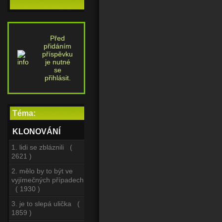
Před
přidáním
příspěvku
je nutné
se
přihlásit.
Téma:
KLONOVÁNÍ
1. lidi se zbláznili (
2621 )
2. mělo by to být ve
vyjímečných případech
( 1930 )
3. je to slepá ulička (
1859 )