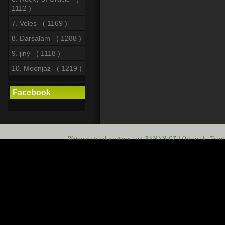
1112 )
7. Veles ( 1169 )
8. Darsalam ( 1288 )
9. jiný ( 1118 )
10. Moonjaz ( 1219 )
Facebook
Webové stránky zdarma
od
BANAN.CZ
|
Ostravski Tvor