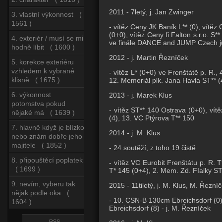
2011 - 7letý, j. Jan Zwinger
3. vlastní výkonnost (
1561 )
- vítěz Ceny JK Baník L** (0), vítěz
(0+0), vítěz Ceny fi Falton s.r.o. S
4. exteriér / musí se mi
ve finále DANCE and JUMP Czech ju
hodně líbit ( 1600 )
2012 - j. Martin Řezníček
5. korekce exteriéru
vzhledem k vybrané
- vítěz L* (0+0) ve Frenštátě p. R.,
klisně ( 1675 )
12. Memoriál plk. Jana Havla ST** (
6. výkonnost
2013 - j. Marek Klus
potomstva pokud
- vítěz ST** 140 Ostrava (0+0), vít
nějaké má ( 1639 )
(4), 13. VC Ptýrova T** 150
7. hlavně když je blízko
2014 - j. M. Klus
nebo znám dobře jeho
majitele ( 1852 )
- 24 soutěží, z toho 19 čistě
8. připouštěcí poplatek
- vítěz VC Eurobit Frenštátu p. R.
( 1699 )
T* 145 (0+4), 2. Mem. Zd. FIalky ST
9. nevím, vyberu tak
2015 - 11tiletý, j. M. Klus, M. Řezní
nějak podle oka (
- 10. CSN-B 130cm Ebreichsdorf (0)
1604 )
Ebreichsdorf (8) - j. M. Řezníček
RSS