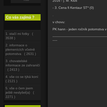
2016 - j. M. Klus
- 3. Cena fi Kentaur ST* (0)
.
Co vás zajímá ?
v chovu:
PK hann - jeden ročník potomstva 
1. stačí mi fotky (
---------------------------------------------
3538 )
----
2. informace o
plemenících včetně
potomstva ( 2631 )
3. chovatelské
informace ze zahraničí
( 2413 )
4. vše co se týká koní
( 2121 )
5. vše o čem jsem
ještě neslyšel(a) (
2271 )