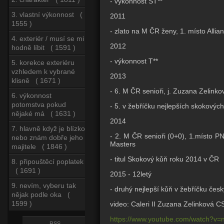
- výkonnost ST**
3. vlastní výkonnost (
2011
1555 )
- zlato na M ČR ženy, 1. místo Allian
4. exteriér / musí se mi
2012
hodně líbit ( 1591 )
- výkonnost T**
5. korekce exteriéru
vzhledem k vybrané
2013
klisně ( 1671 )
-
6. M ČR senioři, j. Zuzana Zelinko
6. výkonnost
potomstva pokud
- 5. v žebříčku nejlepších skokovýc
nějaké má ( 1631 )
2014
7. hlavně když je blízko
-
2. M ČR senioři (0+0)
,
1.místo PN
nebo znám dobře jeho
Masters
majitele ( 1846 )
- titul Skokový kůň roku 2014 v ČR
8. připouštěcí poplatek
( 1691 )
2015 - 12letý
9. nevím, vyberu tak
- druhý nejlepší kůň v žebříčku čes
nějak podle oka (
1599 )
video: Caleri II Zuzana Zelinková 
https://www.youtube.com/watch?v=
RSS