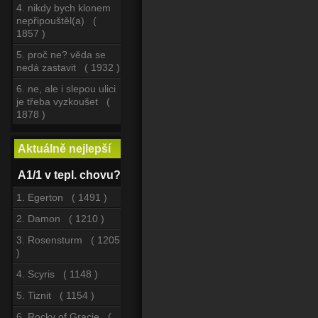
4. nikdy bych klonem
nepřipouštěl(a) (
1857 )
5. proč ne? věda se
nedá zastavit ( 1932 )
6. ne, ale i slepou ulici
je třeba vyzkoušet (
1878 )
Aktuálně nejlepší
A1/1 v tepl. chovu?
1. Egerton ( 1491 )
2. Damon ( 1210 )
3. Rosensturm ( 1205
)
4. Scyris ( 1148 )
5. Tiznit ( 1154 )
6. Rocky of Gracie (