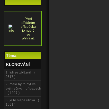
Před
přidáním
příspěvku
je nutné
se
přihlásit.
Téma:
KLONOVÁNÍ
1. lidi se zbláznili (
2617 )
2. mělo by to být ve
vyjímečných případech
( 1927 )
3. je to slepá ulička (
1851 )