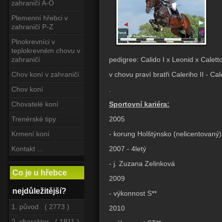
zahraničí A-O
Plemenní hřebci v
zahraničí P-Z
Plnokrevníci v
teplokrevném chovu v
pedigree: Calido I x Leonid x Caletto
zahraničí
v chovu praví bratři Caleriho II - Ca
Chov koní v zahraničí
.
Chov koní
Sportovní kariéra:
Chovatelé koní
2005
Trenérské tipy
- korung Holštýnsko (nelicentovaný)
Krmení koní
2007 - 4letý
Kontakt ...
- j. Zuzana Zelinková
Co je u hřebce
2009
nejdůležitější?
- výkonnost S**
1. původ ( 2773 )
2010
2. charakter ( 1811 )