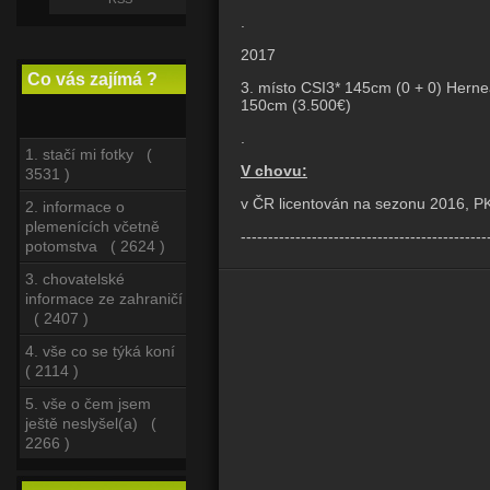
.
2017
Co vás zajímá ?
3. místo CSI3* 145cm (0 + 0) Herne
150cm (3.500€)
.
1. stačí mi fotky (
V chovu:
3531 )
v ČR licentován na sezonu 2016, PK
2. informace o
plemenících včetně
---------------------------------------------
potomstva ( 2624 )
3. chovatelské
informace ze zahraničí
( 2407 )
4. vše co se týká koní
( 2114 )
5. vše o čem jsem
ještě neslyšel(a) (
2266 )