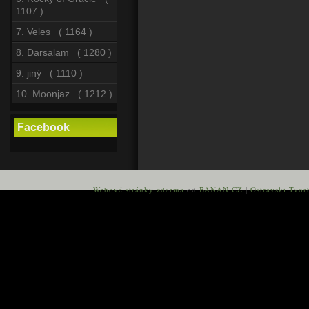
1107 )
7. Veles ( 1164 )
8. Darsalam ( 1280 )
9. jiný ( 1110 )
10. Moonjaz ( 1212 )
Facebook
Webové stránky zdarma
od
BANAN.CZ
|
Ostravski Tvor