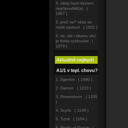
4. nikdy bych klonem
nepřipouštěl(a) (
1857 )
5. proč ne? věda se
nedá zastavit ( 1932 )
6. ne, ale i slepou ulici
je třeba vyzkoušet (
1878 )
Aktuálně nejlepší
A1/1 v tepl. chovu?
1. Egerton ( 1490 )
2. Damon ( 1210 )
3. Rosensturm ( 1205
)
4. Scyris ( 1148 )
5. Tiznit ( 1154 )
6. Rocky of Gracie (