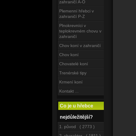
zahraničí A-O
Plemenní hřebci v
zahraničí P-Z
Plnokrevníci v
teplokrevném chovu v
zahraničí
Chov koní v zahraničí
Chov koní
Chovatelé koní
Trenérské tipy
Krmení koní
Kontakt ...
Co je u hřebce
nejdůležitější?
1. původ ( 2773 )
2. charakter ( 1811 )