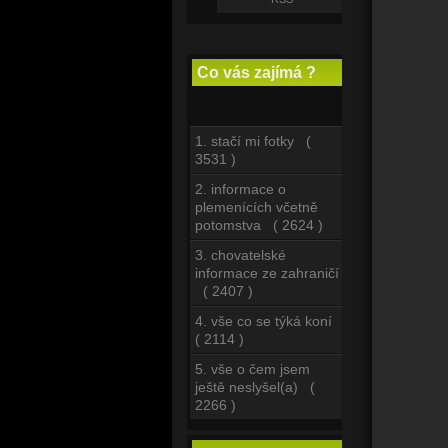
Co vás zajímá ?
1. stačí mi fotky (
3531 )
2. informace o
plemenících včetně
potomstva ( 2624 )
3. chovatelské
informace ze zahraničí
( 2407 )
4. vše co se týká koní
( 2114 )
5. vše o čem jsem
ještě neslyšel(a) (
2266 )