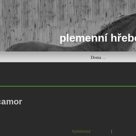
plemenní hřeb
Doma ...
camor
Vytisknout
|