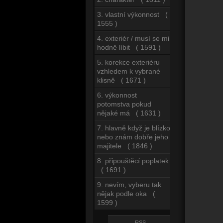
3. vlastní výkonnost (
1555 )
4. exteriér / musí se mi
hodně líbit ( 1591 )
5. korekce exteriéru
vzhledem k vybrané
klisně ( 1671 )
6. výkonnost
potomstva pokud
nějaké má ( 1631 )
7. hlavně když je blízko
nebo znám dobře jeho
majitele ( 1846 )
8. připouštěcí poplatek
( 1691 )
9. nevím, vyberu tak
nějak podle oka (
1599 )
RSS