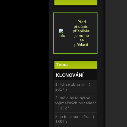
Před
přidáním
příspěvku
je nutné
se
přihlásit.
Téma:
KLONOVÁNÍ
1. lidi se zbláznili (
2617 )
2. mělo by to být ve
vyjímečných případech
( 1927 )
3. je to slepá ulička (
1851 )