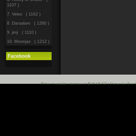
1107 )
7. Veles ( 1162 )
8. Darsalam ( 1280 )
9. jiný ( 1110 )
10. Moonjaz ( 1212 )
Facebook
Webové stránky zdarma
od
BANAN.CZ
|
Ostravski Tvor