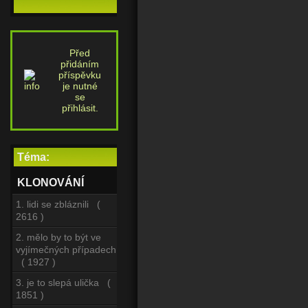
Před
přidáním
příspěvku
je nutné
se
přihlásit.
Téma:
KLONOVÁNÍ
1. lidi se zbláznili (
2616 )
2. mělo by to být ve
vyjímečných případech
( 1927 )
3. je to slepá ulička (
1851 )