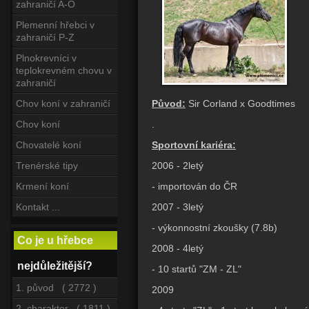
zahraničí A-O
Plemenní hřebci v
zahraničí P-Z
Plnokrevníci v
teplokrevném chovu v
zahraničí
Původ:
Sir Corland x Goodtimes
Chov koní v zahraničí
.
Chov koní
Sportovní kariéra:
Chovatelé koní
2006 - 2letý
Trenérské tipy
- importován do ČR
Krmení koní
2007 - 3letý
Kontakt ...
- výkonnostní zkoušky (7.8b)
Co je u hřebce
2008 - 4letý
nejdůležitější?
- 10 startů "ZM - ZL"
1. původ ( 2772 )
2009
2. charakter ( 1811 )