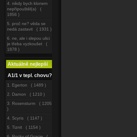
4. nikdy bych klonem
nepřipouštěl(a) (
1856 )
5. proč ne? věda se
nedá zastavit ( 1931 )
6. ne, ale i slepou ulici
je třeba vyzkoušet (
1878 )
Aktuálně nejlepší
A1/1 v tepl. chovu?
1. Egerton ( 1489 )
2. Damon ( 1210 )
3. Rosensturm ( 1205
)
4. Scyris ( 1147 )
5. Tiznit ( 1154 )
6. Rocky of Gracie (