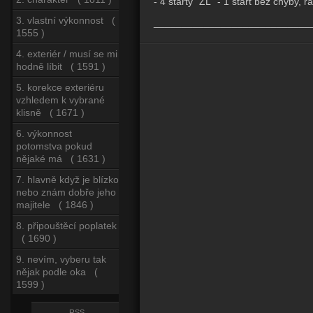
- 4 starty "ZL" - 1 start bez chyby
3. vlastní výkonnost (
____________________________
1555 )
4. exteriér / musí se mi
hodně líbit ( 1591 )
5. korekce exteriéru
vzhledem k vybrané
klisně ( 1671 )
6. výkonnost
potomstva pokud
nějaké má ( 1631 )
7. hlavně když je blízko
nebo znám dobře jeho
majitele ( 1846 )
8. připouštěcí poplatek
( 1690 )
9. nevím, vyberu tak
nějak podle oka (
1599 )
RSS