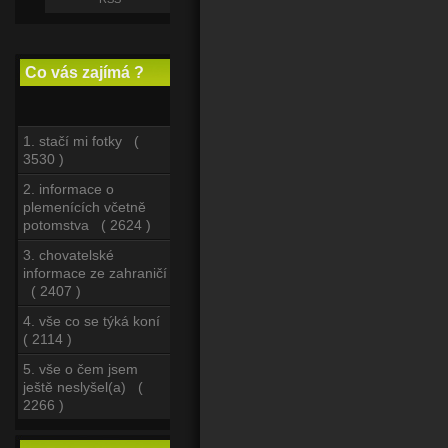
Co vás zajímá ?
1. stačí mi fotky (
3530 )
2. informace o
plemenících včetně
potomstva ( 2624 )
3. chovatelské
informace ze zahraničí
( 2407 )
4. vše co se týká koní
( 2114 )
5. vše o čem jsem
ještě neslyšel(a) (
2266 )