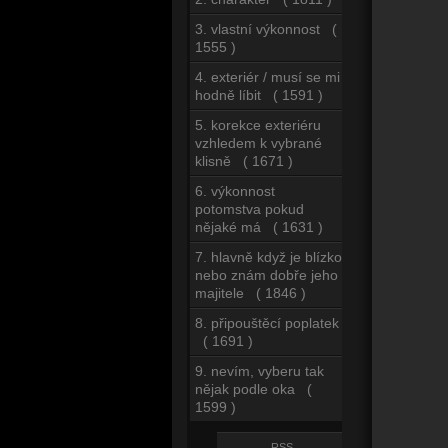
3. vlastní výkonnost (
1555 )
4. exteriér / musí se mi
hodně líbit ( 1591 )
5. korekce exteriéru
vzhledem k vybrané
klisně ( 1671 )
6. výkonnost
potomstva pokud
nějaké má ( 1631 )
7. hlavně když je blízko
nebo znám dobře jeho
majitele ( 1846 )
8. připouštěcí poplatek
( 1691 )
9. nevím, vyberu tak
nějak podle oka (
1599 )
RSS