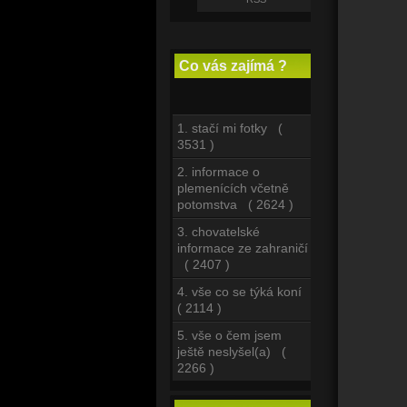
Co vás zajímá ?
1. stačí mi fotky (
3531 )
2. informace o
plemenících včetně
potomstva ( 2624 )
3. chovatelské
informace ze zahraničí
( 2407 )
4. vše co se týká koní
( 2114 )
5. vše o čem jsem
ještě neslyšel(a) (
2266 )