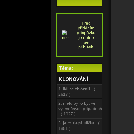
Před
přidáním
příspěvku
je nutné
se
přihlásit.
Téma:
KLONOVÁNÍ
1. lidi se zbláznili (
2617 )
2. mělo by to být ve
vyjímečných případech
( 1927 )
3. je to slepá ulička (
1851 )