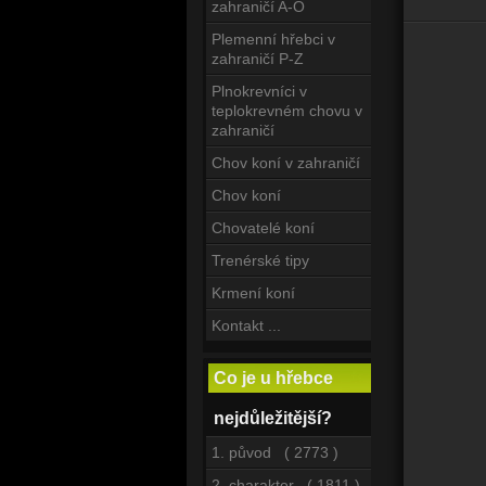
zahraničí A-O
Plemenní hřebci v
zahraničí P-Z
Plnokrevníci v
teplokrevném chovu v
zahraničí
Chov koní v zahraničí
Chov koní
Chovatelé koní
Trenérské tipy
Krmení koní
Kontakt ...
Co je u hřebce
nejdůležitější?
1. původ ( 2773 )
2. charakter ( 1811 )