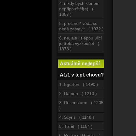
4. nikdy bych klonem
nepřipouštěl(a) (
1857 )
5. proč ne? věda se
nedá zastavit ( 1932 )
6. ne, ale i slepou ulici
je třeba vyzkoušet (
1878 )
Aktuálně nejlepší
A1/1 v tepl. chovu?
1. Egerton ( 1490 )
2. Damon ( 1210 )
3. Rosensturm ( 1205
)
4. Scyris ( 1148 )
5. Tiznit ( 1154 )
6. Rocky of Gracie (