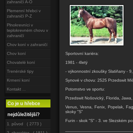
zahraničí A-O
Plemenní hřebci v
zahraničí P-Z
Plnokrevníci v
teplokrevném chovu v
zahraničí
Chov koní v zahraničí
Sportovní kariéra:
Chov koní
1981 - 4letý
Chovatelé koní
- výkonnostní zkoušky Slatiňany - 
Trenérské tipy
Synové v chovu: 2525 Przedswit M
Krmení koní
Potomstvo ve sportu:
Kontakt ...
Przedswit Nošovický, Florida, Jawa,
Co je u hřebce
Venus, Vesna, Fenix, Popelak, Fag
skoky "S"
nejdůležitější?
Furin - skok "S" - 3. ve Slezském p
1. původ ( 2773 )
____________________________
2. charakter ( 1811 )