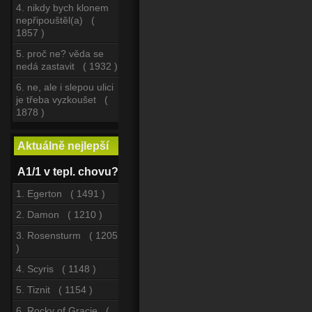
4. nikdy bych klonem
nepřipouštěl(a) (
1857 )
5. proč ne? věda se
nedá zastavit ( 1932 )
6. ne, ale i slepou ulici
je třeba vyzkoušet (
1878 )
Aktuálně nejlepší
A1/1 v tepl. chovu?
1. Egerton ( 1491 )
2. Damon ( 1210 )
3. Rosensturm ( 1205
)
4. Scyris ( 1148 )
5. Tiznit ( 1154 )
6. Rocky of Gracie (