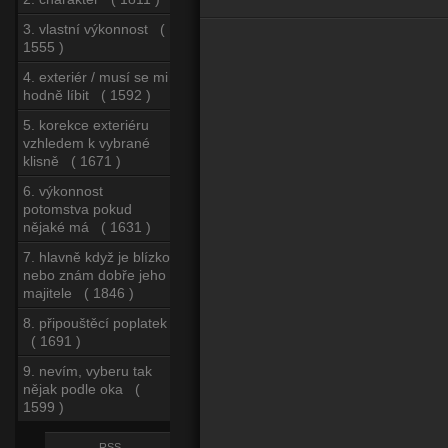
3. vlastní výkonnost (
1555 )
4. exteriér / musí se mi
hodně líbit ( 1592 )
5. korekce exteriéru
vzhledem k vybrané
klisně ( 1671 )
6. výkonnost
potomstva pokud
nějaké má ( 1631 )
7. hlavně když je blízko
nebo znám dobře jeho
majitele ( 1846 )
8. připouštěcí poplatek
( 1691 )
9. nevím, vyberu tak
nějak podle oka (
1599 )
RSS