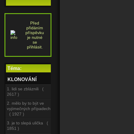
Před
přidáním
příspěvku
je nutné
se
přihlásit.
Téma:
KLONOVÁNÍ
1. lidi se zbláznili (
2617 )
2. mělo by to být ve
vyjímečných případech
( 1927 )
3. je to slepá ulička (
1851 )