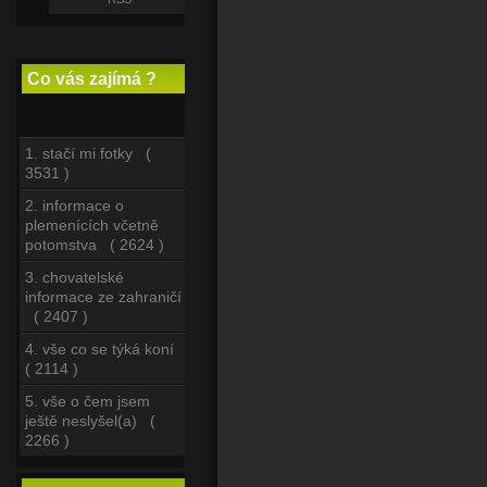
Co vás zajímá ?
1. stačí mi fotky (
3531 )
2. informace o
plemenících včetně
potomstva ( 2624 )
3. chovatelské
informace ze zahraničí
( 2407 )
4. vše co se týká koní
( 2114 )
5. vše o čem jsem
ještě neslyšel(a) (
2266 )