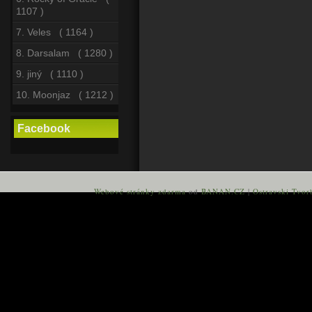
1107 )
7. Veles ( 1164 )
8. Darsalam ( 1280 )
9. jiný ( 1110 )
10. Moonjaz ( 1212 )
Facebook
Webové stránky zdarma
od
BANAN.CZ
|
Ostravski Tvor