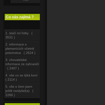
Co vás zajímá ?
1. stačí mi fotky (
3531 )
2. informace o
plemenících včetně
potomstva ( 2624 )
3. chovatelské
informace ze zahraničí
( 2407 )
4. vše co se týká koní
( 2114 )
5. vše o čem jsem
ještě neslyšel(a) (
2266 )