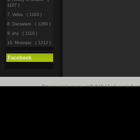
1107 )
7. Veles ( 1163 )
8. Darsalam ( 1280 )
9. jiný ( 1110 )
10. Moonjaz ( 1212 )
Facebook
Webové stránky zdarma
od
BANAN.CZ
|
Ostravski Tvor