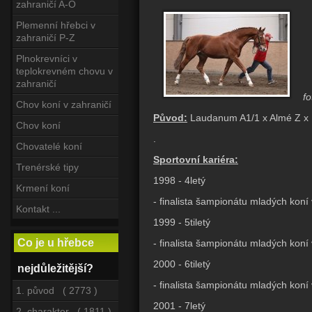
zahraničí A-O
Plemenní hřebci v
zahraničí P-Z
Plnokrevníci v
teplokrevném chovu v
zahraničí
fo
Chov koní v zahraničí
Původ:
Laudanum A1/1 x Almé Z x 
Chov koní
.
Chovatelé koní
Sportovní kariéra:
Trenérské tipy
1998 - 4letý
Krmení koní
- finalista šampionátu mladých koní
Kontakt ...
1999 - 5tiletý
Co je u hřebce
- finalista šampionátu mladých koní
2000 - 6tiletý
nejdůležitější?
- finalista šampionátu mladých koní
1. původ ( 2773 )
2001 - 7letý
2. charakter ( 1811 )