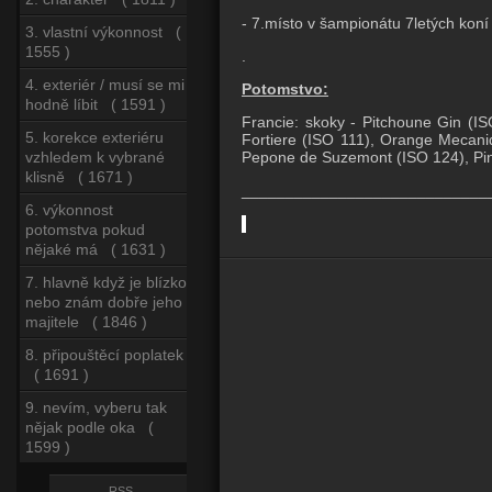
- 7.místo v šampionátu 7letých koní
3. vlastní výkonnost (
1555 )
.
4. exteriér / musí se mi
Potomstvo:
hodně líbit ( 1591 )
Francie: skoky - Pitchoune Gin (I
5. korekce exteriéru
Fortiere (ISO 111), Orange Mecaniq
Pepone de Suzemont (ISO 124), Pint
vzhledem k vybrané
klisně ( 1671 )
____________________________
6. výkonnost
potomstva pokud
nějaké má ( 1631 )
7. hlavně když je blízko
nebo znám dobře jeho
majitele ( 1846 )
8. připouštěcí poplatek
( 1691 )
9. nevím, vyberu tak
nějak podle oka (
1599 )
RSS