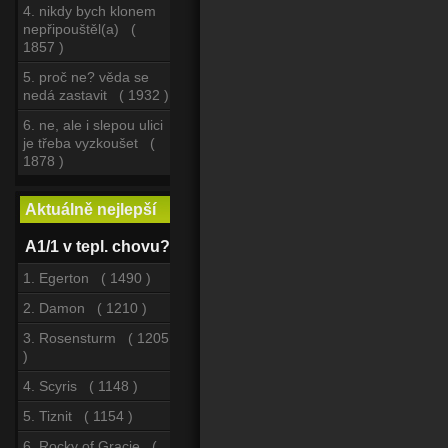
4. nikdy bych klonem
nepřipouštěl(a) (
1857 )
5. proč ne? věda se
nedá zastavit ( 1932 )
6. ne, ale i slepou ulici
je třeba vyzkoušet (
1878 )
Aktuálně nejlepší
A1/1 v tepl. chovu?
1. Egerton ( 1490 )
2. Damon ( 1210 )
3. Rosensturm ( 1205
)
4. Scyris ( 1148 )
5. Tiznit ( 1154 )
6. Rocky of Gracie (