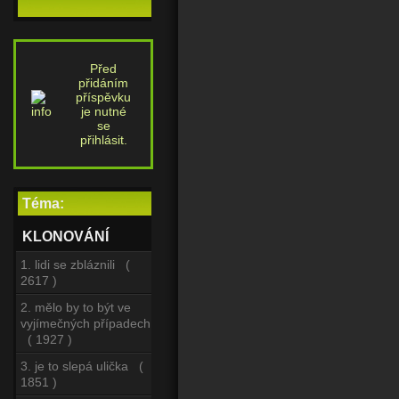
Před
přidáním
příspěvku
je nutné
se
přihlásit.
Téma:
KLONOVÁNÍ
1. lidi se zbláznili (
2617 )
2. mělo by to být ve
vyjímečných případech
( 1927 )
3. je to slepá ulička (
1851 )