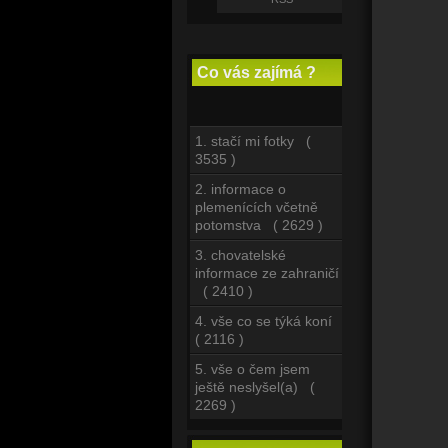
Co vás zajímá ?
1. stačí mi fotky (
3535 )
2. informace o
plemenících včetně
potomstva ( 2629 )
3. chovatelské
informace ze zahraničí
( 2410 )
4. vše co se týká koní
( 2116 )
5. vše o čem jsem
ještě neslyšel(a) (
2269 )