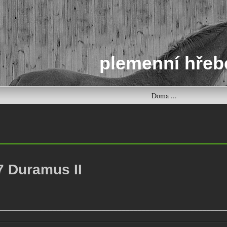
plemenní hřeb
Doma ...
7 Duramus II
________________________________________________________