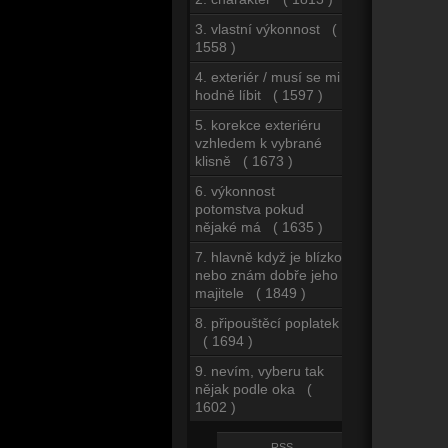
3. vlastní výkonnost (
1558 )
4. exteriér / musí se mi
hodně líbit ( 1597 )
5. korekce exteriéru
vzhledem k vybrané
klisně ( 1673 )
6. výkonnost
potomstva pokud
nějaké má ( 1635 )
7. hlavně když je blízko
nebo znám dobře jeho
majitele ( 1849 )
8. připouštěcí poplatek
( 1694 )
9. nevím, vyberu tak
nějak podle oka (
1602 )
RSS