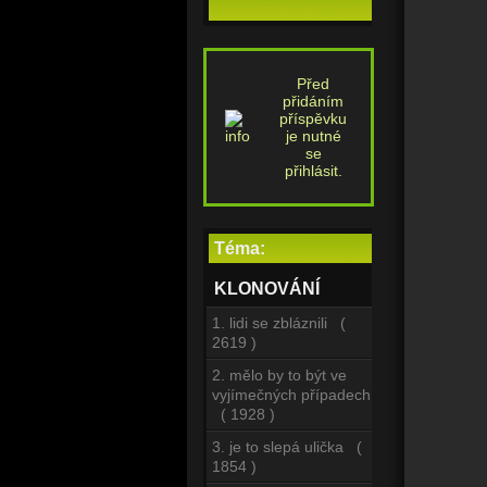
Před
přidáním
příspěvku
je nutné
se
přihlásit.
Téma:
KLONOVÁNÍ
1. lidi se zbláznili (
2619 )
2. mělo by to být ve
vyjímečných případech
( 1928 )
3. je to slepá ulička (
1854 )