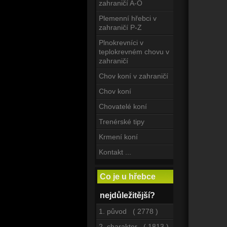
zahraničí A-O
Plemenní hřebci v
zahraničí P-Z
Plnokrevníci v
teplokrevném chovu v
zahraničí
Chov koní v zahraničí
Chov koní
Chovatelé koní
Trenérské tipy
Krmení koní
Kontakt ...
Co je u hřebce
nejdůležitější?
1. původ ( 2778 )
2. charakter ( 1813 )