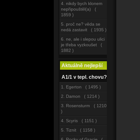
4. nikdy bych klonem
nepřipouštěl(a) (
1859 )
5. proč ne? věda se
nedá zastavit ( 1935 )
6. ne, ale i slepou ulici
je třeba vyzkoušet (
1882 )
Aktuálně nejlepší
A1/1 v tepl. chovu?
1. Egerton ( 1495 )
2. Damon ( 1214 )
3. Rosensturm ( 1210
)
4. Scyris ( 1151 )
5. Tiznit ( 1158 )
6. Rocky of Gracie (